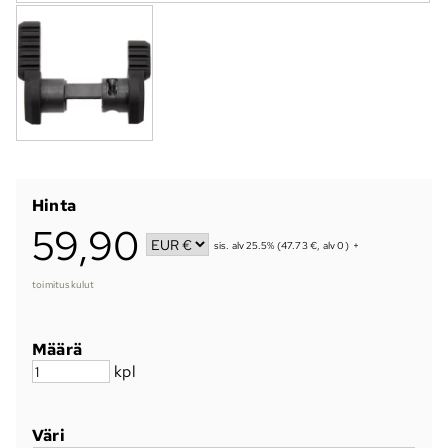
Hinta
59,90
sis. alv 25.5% (47.73 €, alv 0)
+
toimituskulut
Määrä
kpl
Väri