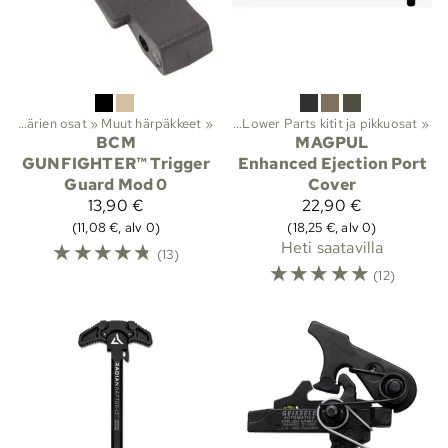
otteet
Kiväärien osat
‪»
Aseiden osat
‪»
Muut härpäkkeet
‪»
Kiväärien osat
‪»
‪»
Lower Parts kitit ja pikkuosat
‪»
BCM
MAGPUL
GUNFIGHTER™ Trigger
Enhanced Ejection Port
Guard Mod 0
Cover
13,90 €
22,90 €
(11,08 €, alv 0)
(18,25 €, alv 0)
☆
☆
☆
☆
☆
Heti saatavilla
(13)
☆
☆
☆
☆
☆
(12)