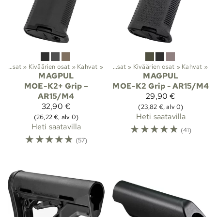
Lajit
Aseiden osat
‪»
‪»
Viranomaistuotteet
Kiväärien osat
‪»
Kahvat
‪»
‪»
Aseiden osat
‪»
Kiväärien osat
‪»
Kahvat
‪»
MAGPUL
MAGPUL
MOE-K2+ Grip –
MOE-K2 Grip - AR15/M4
AR15/M4
29,90 €
32,90 €
(23,82 €, alv 0)
Heti saatavilla
(26,22 €, alv 0)
Heti saatavilla
☆
☆
☆
☆
☆
(41)
☆
☆
☆
☆
☆
(57)