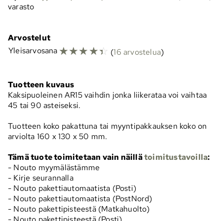
varasto
Arvostelut
☆
☆
☆
☆
☆
Yleisarvosana
(
16 arvostelua
)
Tuotteen kuvaus
Kaksipuoleinen AR15 vaihdin jonka liikerataa voi vaihtaa
45 tai 90 asteiseksi.
Tuotteen koko pakattuna tai myyntipakkauksen koko on
arviolta 160 x 130 x 50 mm.
Tämä tuote toimitetaan vain näillä
toimitustavoilla
:
- Nouto myymälästämme
- Kirje seurannalla
- Nouto pakettiautomaatista (Posti)
- Nouto pakettiautomaatista (PostNord)
- Nouto pakettipisteestä (Matkahuolto)
- Nouto pakettipisteestä (Posti)