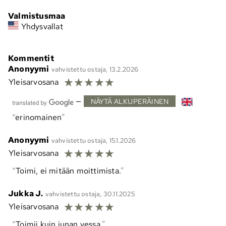
Valmistusmaa
Yhdysvallat
Kommentit
Anonyymi
vahvistettu ostaja, 13.2.2026
☆
☆
☆
☆
☆
Yleisarvosana
—
NÄYTÄ ALKUPERÄINEN
erinomainen
Anonyymi
vahvistettu ostaja, 15.1.2026
☆
☆
☆
☆
☆
Yleisarvosana
Toimi, ei mitään moittimista.
Jukka J.
vahvistettu ostaja, 30.11.2025
☆
☆
☆
☆
☆
Yleisarvosana
Toimii kuin junan vessa.