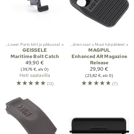
at
iranomaistuotteet
‪»
Lower Parts kitit ja pikkuosat
‪»
Aseiden osat
‪»
‪»
Kiväärien osat
‪»
Muut härpäkkeet
‪»
GEISSELE
MAGPUL
Maritime Bolt Catch
Enhanced AR Magazine
49,90 €
Release
29,90 €
(39,76 €, alv 0)
Heti saatavilla
(23,82 €, alv 0)
☆
☆
☆
☆
☆
☆
☆
☆
☆
☆
(12)
(7)