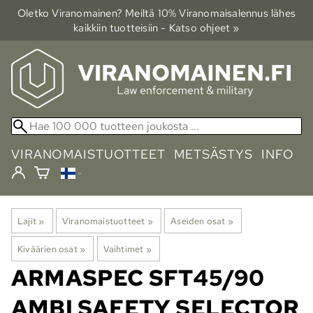
Oletko Viranomainen? Meiltä 10% Viranomais­alennus lähes
kaikkiin tuotteisiin - Katso ohjeet »
VIRANOMAISTUOTTEET
METSÄSTYS
INFO
Lajit
‪»
Viranomaistuotteet
‪»
Aseiden osat
‪»
Kiväärien osat
‪»
Vaihtimet
‪»
ARMASPEC
SFT45/90
AMBI SAFETY SELECTOR