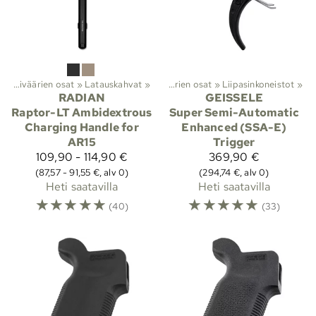
t
iranomaistuotteet
‪»
Kiväärien osat
‪»
‪»
Latauskahvat
Aseiden osat
‪»
‪»
Kiväärien osat
‪»
Liipasinkoneistot
‪»
RADIAN
GEISSELE
Raptor-LT Ambidextrous
Super Semi-Automatic
Charging Handle for
Enhanced (SSA-E)
AR15
Trigger
109,90 - 114,90 €
369,90 €
(87,57 - 91,55 €, alv 0)
(294,74 €, alv 0)
Heti saatavilla
Heti saatavilla
☆
☆
☆
☆
☆
☆
☆
☆
☆
☆
(40)
(33)