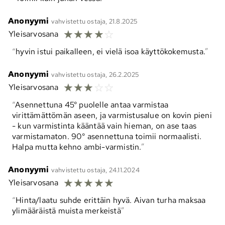
Anonyymi
vahvistettu ostaja, 21.8.2025
☆
☆
☆
☆
☆
Yleisarvosana
hyvin istui paikalleen, ei vielä isoa käyttökokemusta.
Anonyymi
vahvistettu ostaja, 26.2.2025
☆
☆
☆
☆
☆
Yleisarvosana
Asennettuna 45° puolelle antaa varmistaa
virittämättömän aseen, ja varmistusalue on kovin pieni
- kun varmistinta kääntää vain hieman, on ase taas
varmistamaton. 90° asennettuna toimii normaalisti.
Halpa mutta kehno ambi-varmistin.
Anonyymi
vahvistettu ostaja, 24.11.2024
☆
☆
☆
☆
☆
Yleisarvosana
Hinta/laatu suhde erittäin hyvä. Aivan turha maksaa
ylimääräistä muista merkeistä