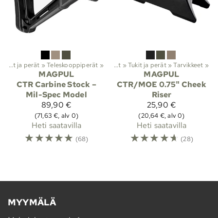
stuotteet
Tukit ja perät
‪»
Aseiden osat
‪»
Teleskooppiperät
‪»
‪»
Kiväärien osat
‪»
Tukit ja perät
‪»
Tarvikkeet
‪»
MAGPUL
MAGPUL
CTR Carbine Stock –
CTR/MOE 0.75" Cheek
Mil-Spec Model
Riser
89,90 €
25,90 €
(71,63 €, alv 0)
(20,64 €, alv 0)
Heti saatavilla
Heti saatavilla
☆
☆
☆
☆
☆
☆
☆
☆
☆
☆
(68)
(28)
MYYMÄLÄ