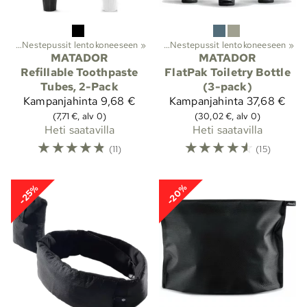
iöt
Lajit
‪»
Nestepussit lentokoneeseen
‪»
Vaellus
‪»
Astiat
‪»
Nestesäiliöt
‪»
‪»
Nestepussit lentokoneeseen
‪»
MATADOR
MATADOR
Refillable Toothpaste
FlatPak Toiletry Bottle
Tubes, 2-Pack
(3-pack)
Kampanjahinta
9,68 €
Kampanjahinta
37,68 €
(7,71 €, alv 0)
(30,02 €, alv 0)
Heti saatavilla
Heti saatavilla
☆
☆
☆
☆
☆
☆
☆
☆
☆
☆
(11)
(15)
-20%
-25%