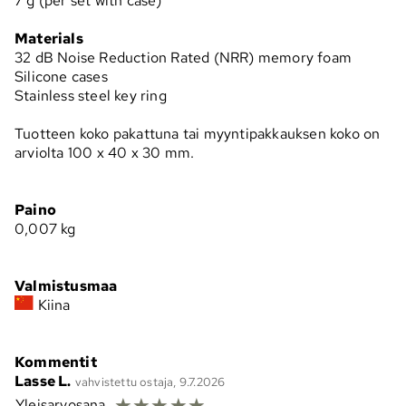
7 g (per set with case)
Materials
32 dB Noise Reduction Rated (NRR) memory foam
Silicone cases
Stainless steel key ring
Tuotteen koko pakattuna tai myyntipakkauksen koko on
arviolta 100 x 40 x 30 mm.
Paino
0,007
kg
Valmistusmaa
Kiina
Kommentit
Lasse L.
vahvistettu ostaja, 9.7.2026
☆
☆
☆
☆
☆
Yleisarvosana