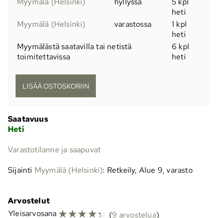
Myymälä (Helsinki)
hyllyssä
5 kpl
heti
Myymälä (Helsinki)
varastossa
1 kpl
heti
Myymälästä saatavilla tai netistä
6 kpl
toimitettavissa
heti
Saatavuus
Heti
Varastotilanne ja saapuvat
Sijainti
Myymälä (Helsinki)
: Retkeily, Alue 9, varasto
Arvostelut
☆
☆
☆
☆
☆
Yleisarvosana
(
9 arvostelua
)