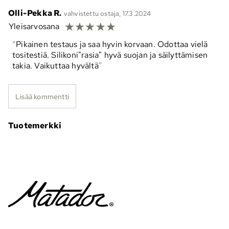
Olli-Pekka R.
vahvistettu ostaja, 17.3.2024
☆
☆
☆
☆
☆
Yleisarvosana
Pikainen testaus ja saa hyvin korvaan. Odottaa vielä
tositestiä. Silikoni"rasia" hyvä suojan ja säilyttämisen
takia. Vaikuttaa hyvältä
Lisää kommentti
Tuotemerkki