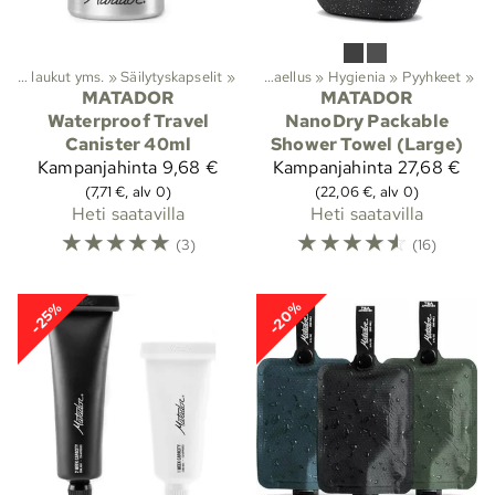
Vedenpitävät laukut yms.
‪»
Säilytyskapselit
Lajit
‪»
‪»
Vaellus
‪»
Hygienia
‪»
Pyyhkeet
‪»
MATADOR
MATADOR
Waterproof Travel
NanoDry Packable
Canister 40ml
Shower Towel (Large)
Kampanjahinta
9,68 €
Kampanjahinta
27,68 €
(7,71 €, alv 0)
(22,06 €, alv 0)
Heti saatavilla
Heti saatavilla
☆
☆
☆
☆
☆
☆
☆
☆
☆
☆
(3)
(16)
-20%
-25%