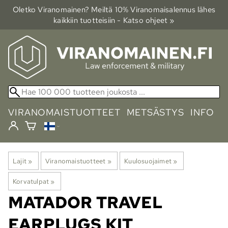
Oletko Viranomainen? Meiltä 10% Viranomais­alennus lähes
kaikkiin tuotteisiin - Katso ohjeet »
VIRANOMAISTUOTTEET
METSÄSTYS
INFO
Lajit
‪»
Viranomaistuotteet
‪»
Kuulosuojaimet
‪»
Korvatulpat
‪»
MATADOR
TRAVEL
EARPLUGS KIT