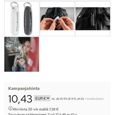
Kampanjahinta
10,43
sis. alv 25.5% (8.31 €, alv 0)
+
toimituskulut
Alin hinta 30 vrk sisällä 7,38 €
Tarjouksen päättymiseen
7 vrk 12 h 45 m 42 s