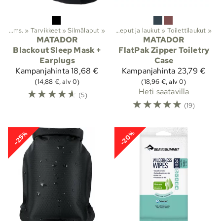
Makuupussit yms.
‪»
Tarvikkeet
‪»
Lajit
Silmälaput
‪»
Vaellus
‪»
‪»
Reput ja laukut
‪»
Toilettilaukut
‪»
MATADOR
MATADOR
Blackout Sleep Mask +
FlatPak Zipper Toiletry
Earplugs
Case
Kampanjahinta
18,68 €
Kampanjahinta
23,79 €
(14,88 €, alv 0)
(18,96 €, alv 0)
☆
☆
☆
☆
☆
Heti saatavilla
(5)
☆
☆
☆
☆
☆
(19)
-20%
-25%