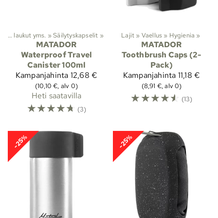
Vedenpitävät laukut yms.
‪»
Säilytyskapselit
‪»
Lajit
‪»
Vaellus
‪»
Hygienia
‪»
MATADOR
MATADOR
Waterproof Travel
Toothbrush Caps (2-
Canister 100ml
Pack)
Kampanjahinta
12,68 €
Kampanjahinta
11,18 €
(10,10 €, alv 0)
(8,91 €, alv 0)
Heti saatavilla
☆
☆
☆
☆
☆
(13)
☆
☆
☆
☆
☆
(3)
-25%
-25%