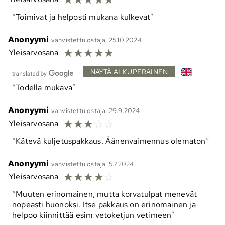
Toimivat ja helposti mukana kulkevat
Anonyymi
vahvistettu ostaja, 25.10.2024
☆
☆
☆
☆
☆
Yleisarvosana
—
NÄYTÄ ALKUPERÄINEN
Todella mukava
Anonyymi
vahvistettu ostaja, 29.9.2024
☆
☆
☆
☆
☆
Yleisarvosana
Kätevä kuljetuspakkaus. Äänenvaimennus olematon
Anonyymi
vahvistettu ostaja, 5.7.2024
☆
☆
☆
☆
☆
Yleisarvosana
Muuten erinomainen, mutta korvatulpat menevät
nopeasti huonoksi. Itse pakkaus on erinomainen ja
helpoo kiinnittää esim vetoketjun vetimeen