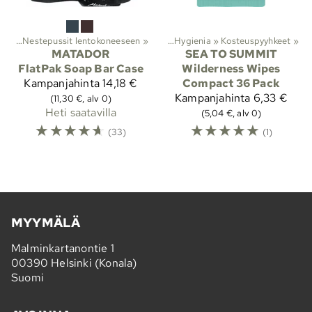
iöt
‪»
Nestepussit lentokoneeseen
Lajit
‪»
Vaellus
‪»
‪»
Hygienia
‪»
Kosteuspyyhkeet
‪»
MATADOR
SEA TO SUMMIT
FlatPak Soap Bar Case
Wilderness Wipes
Kampanjahinta
14,18 €
Compact 36 Pack
Kampanjahinta
6,33 €
(11,30 €, alv 0)
Heti saatavilla
(5,04 €, alv 0)
☆
☆
☆
☆
☆
☆
☆
☆
☆
☆
(33)
(1)
MYYMÄLÄ
Malminkartanontie 1
00390 Helsinki (Konala)
Suomi