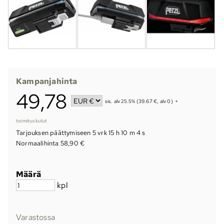
Kampanjahinta
49,78
sis. alv 25.5% (39.67 €, alv 0)
+
toimituskulut
Tarjouksen päättymiseen
5 vrk 15 h 10 m 3 s
Normaalihinta 58,90 €
Määrä
kpl
Varastossa