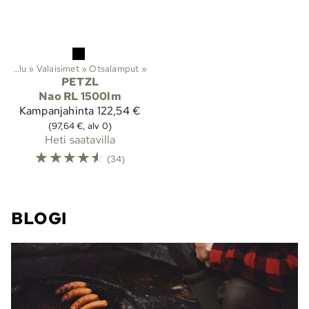
Ulkoilu
‪»
Valaisimet
‪»
Otsalamput
‪»
PETZL
Nao RL 1500lm
Kampanjahinta
122,54 €
(97,64 €, alv 0)
Heti saatavilla
☆
☆
☆
☆
☆
(34)
BLOGI