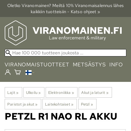
Oletko Viranomainen? Meiltä 10% Viranomais­alennus lähes
kaikkiin tuotteisiin - Katso ohjeet »
VIRANOMAISTUOTTEET
METSÄSTYS
INFO
Lajit
‪»
Ulkoilu
‪»
Elektroniikka
‪»
Akut ja laturit
‪»
Paristot ja akut
‪»
Laitekohtaiset
‪»
Petzl
‪»
PETZL
R1 NAO RL AKKU