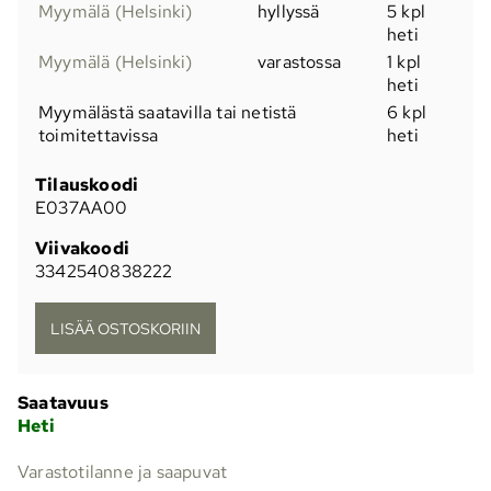
Myymälä (Helsinki)
hyllyssä
5 kpl
heti
Myymälä (Helsinki)
varastossa
1 kpl
heti
Myymälästä saatavilla tai netistä
6 kpl
toimitettavissa
heti
Tilauskoodi
E037AA00
Viivakoodi
3342540838222
Saatavuus
Heti
Varastotilanne ja saapuvat