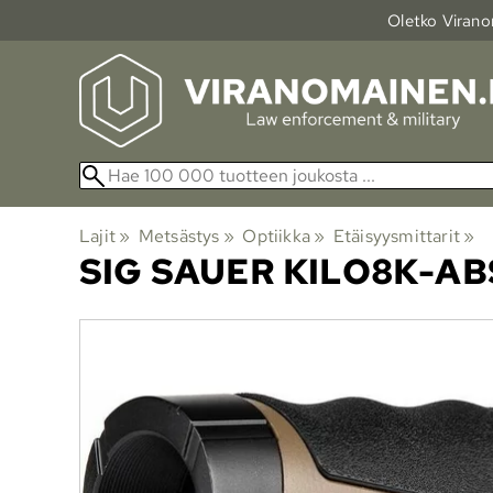
Oletko Viranom
Lajit
‪»
Metsästys
‪»
Optiikka
‪»
Etäisyysmittarit
‪»
SIG SAUER
KILO8K-AB