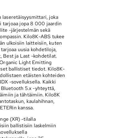
laseretäisyysmittari, joka
 tarjoaa jopa 8 000 jaardin
Elite -järjestelmän sekä
 kompassin. Kilo8K-ABS tukee
 ulkoisiin laitteisiin, kuten
arjoaa uusia kohdetiloja,
 Best ja Last -kohdetilat.
 Organic Light Emitting
et ballistiset tiedot. Kilo8K-
ollistaen etäisten kohteiden
DX -sovelluksella. Kaikki
Bluetooth 5.x -yhteyttä,
imiin ja tähtäimiin. Kilo8K
ntotaskun, kaulahihnan,
METERin kanssa.
ge (XR) -tilalla
in ballistisiin laskelmiin
ovelluksella