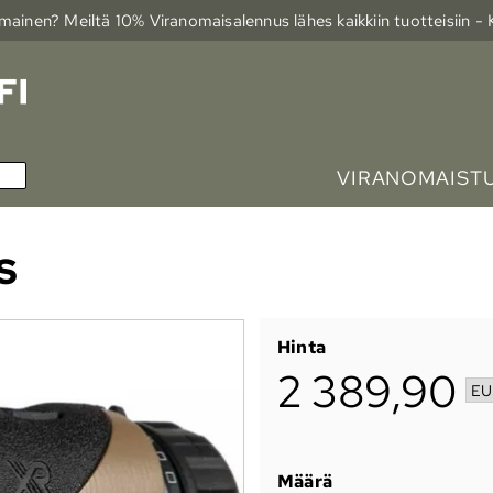
ainen? Meiltä 10% Viranomais­alennus lähes kaikkiin tuotteisiin -
VIRANOMAIST
S
Hinta
2 389,90
Määrä