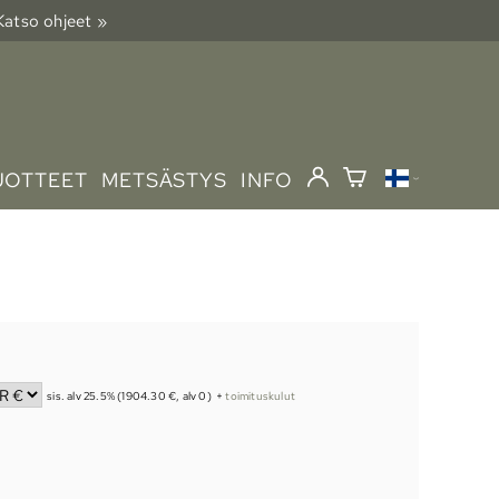
 Katso ohjeet »
UOTTEET
METSÄSTYS
INFO
sis. alv 25.5% (1904.30 €, alv 0)
+
toimituskulut