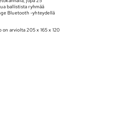
ietokannalla, jopa 25
tua ballistista ryhmää
ge Bluetooth -yhteydellä
 on arviolta 205 x 165 x 120