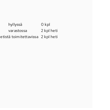
hyllyssä
0 kpl
varastossa
2 kpl heti
etistä toimitettavissa
2 kpl heti