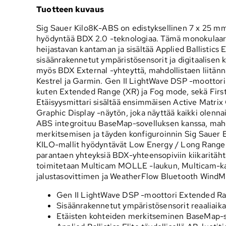
Tuotteen kuvaus
Sig Sauer Kilo8K-ABS on edistyksellinen 7 x 25 mm 
hyödyntää BDX 2.0 -teknologiaa. Tämä monokulaari
heijastavan kantaman ja sisältää Applied Ballistics 
sisäänrakennetut ympäristösensorit ja digitaalisen
myös BDX External -yhteyttä, mahdollistaen liitännän
Kestrel ja Garmin. Gen II LightWave DSP -moottori t
kuten Extended Range (XR) ja Fog mode, sekä First,
Etäisyysmittari sisältää ensimmäisen Active Matrix
Graphic Display -näytön, joka näyttää kaikki olennais
ABS integroituu BaseMap-sovelluksen kanssa, mahd
merkitsemisen ja täyden konfiguroinnin Sig Sauer B
KILO-mallit hyödyntävät Low Energy / Long Range 
parantaen yhteyksiä BDX-yhteensopiviin kiikaritähtä
toimitetaan Multicam MOLLE -laukun, Multicam-ka
jalustasovittimen ja WeatherFlow Bluetooth Wind
Gen II LightWave DSP -moottori Extended Ran
Sisäänrakennetut ympäristösensorit reaaliaikaisi
Etäisten kohteiden merkitseminen BaseMap-s