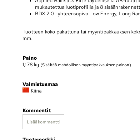
Applied Ballistics Elite täydellisellä AB-luotit
mukautettua luotiprofiilia ja 8 sisäänrakennet
BDX 2.0 -yhteensopiva Low Energy, Long Ran
Tuotteen koko pakattuna tai myyntipakkauksen koko
mm.
Paino
1,178
kg
(Sisältää mahdollisen myyntipakkauksen painon)
Valmistusmaa
Kiina
Kommentit
Lisää kommentti
Tuotemerkki