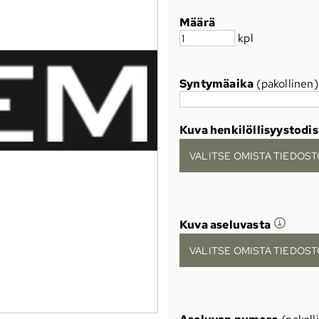
Määrä
kpl
Syntymäaika
(pakollinen)
Kuva henkilöllisyystodi
VALITSE OMISTA TIEDOSTO
Kuva aseluvasta
VALITSE OMISTA TIEDOSTO