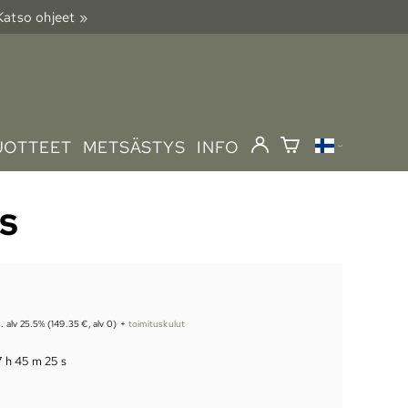
 Katso ohjeet »
UOTTEET
METSÄSTYS
INFO
SS
s. alv 25.5% (149.35 €, alv 0)
+
toimituskulut
7 h 45 m 24 s