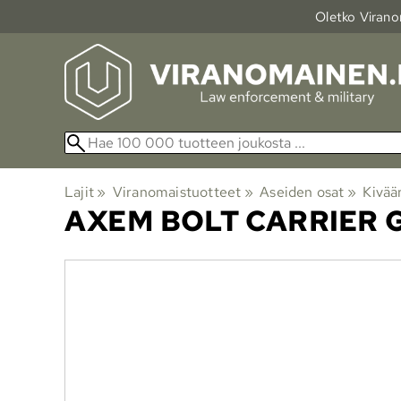
Oletko Viranom
Lajit
‪»
Viranomaistuotteet
‪»
Aseiden osat
‪»
Kivää
AXEM
BOLT CARRIER G