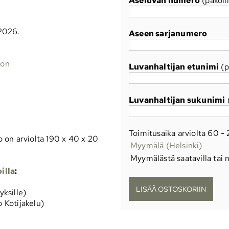
Aseluvan numero
(pakoll
.2026.
Aseen sarjanumero
oon
Luvanhaltijan etunimi
(p
Luvanhaltijan sukunimi
(
Toimitusaika arviolta
60 - 
 on arviolta 190 x 40 x 20
Myymälä (Helsinki)
Myymälästä saatavilla tai n
illa
:
yksille)
o Kotijakelu)