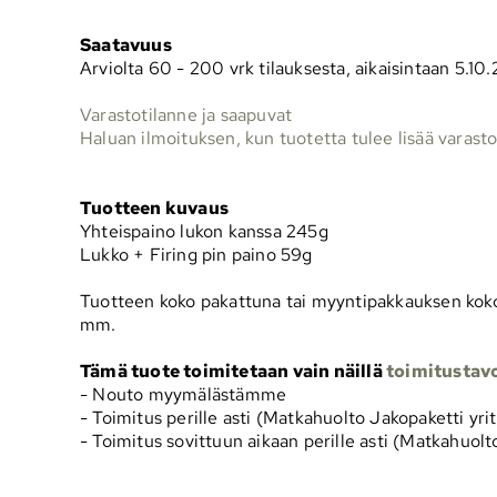
Saatavuus
Arviolta
60 - 200 vrk tilauksesta, aikaisintaan 5.10
Varastotilanne ja saapuvat
Haluan ilmoituksen, kun tuotetta tulee lisää varast
Tuotteen kuvaus
Yhteispaino lukon kanssa 245g
Lukko + Firing pin paino 59g
Tuotteen koko pakattuna tai myyntipakkauksen koko
mm.
Tämä tuote toimitetaan vain näillä
toimitustavo
- Nouto myymälästämme
- Toimitus perille asti (Matkahuolto Jakopaketti yrit
- Toimitus sovittuun aikaan perille asti (Matkahuolt