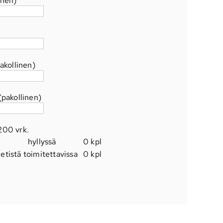
inen)
akollinen)
pakollinen)
200 vrk
.
hyllyssä
0 kpl
etistä toimitettavissa
0 kpl