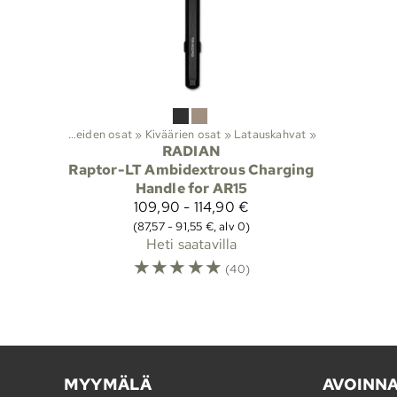
stuotteet
‪»
Aseiden osat
‪»
Kiväärien osat
‪»
Latauskahvat
‪»
RADIAN
Raptor-LT Ambidextrous Charging
Handle for AR15
109,90 - 114,90 €
(87,57 - 91,55 €, alv 0)
Heti saatavilla
☆
☆
☆
☆
☆
(40)
MYYMÄLÄ
AVOINN