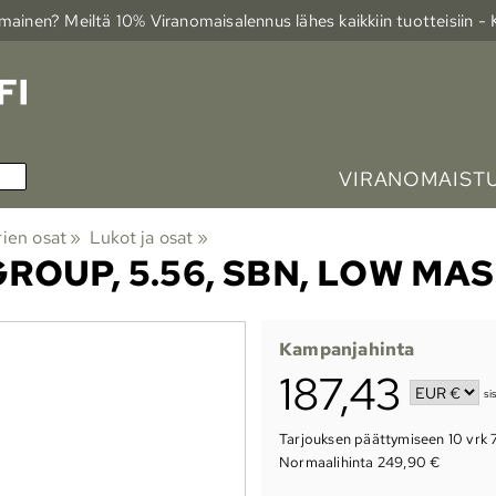
ainen? Meiltä 10% Viranomais­alennus lähes kaikkiin tuotteisiin -
VIRANOMAIST
rien osat
‪»
Lukot ja osat
‪»
ROUP, 5.56, SBN, LOW MA
Kampanjahinta
187,43
si
Tarjouksen päättymiseen
10 vrk 
Normaalihinta 249,90 €