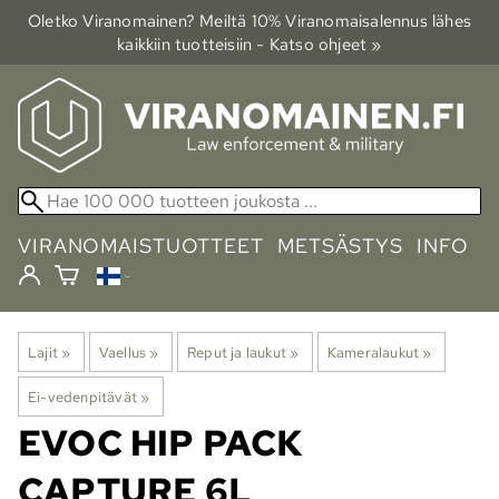
Oletko Viranomainen? Meiltä 10% Viranomais­alennus lähes
kaikkiin tuotteisiin - Katso ohjeet »
VIRANOMAISTUOTTEET
METSÄSTYS
INFO
Lajit
‪»
Vaellus
‪»
Reput ja laukut
‪»
Kameralaukut
‪»
Ei-vedenpitävät
‪»
EVOC
HIP PACK
CAPTURE 6L