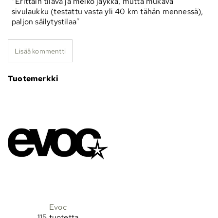
Erittäin tilava ja melko jäykkä, mutta mukava
sivulaukku (testattu vasta yli 40 km tähän mennessä),
paljon säilytystilaa
Lisää kommentti
Tuotemerkki
Evoc
115 tuotetta