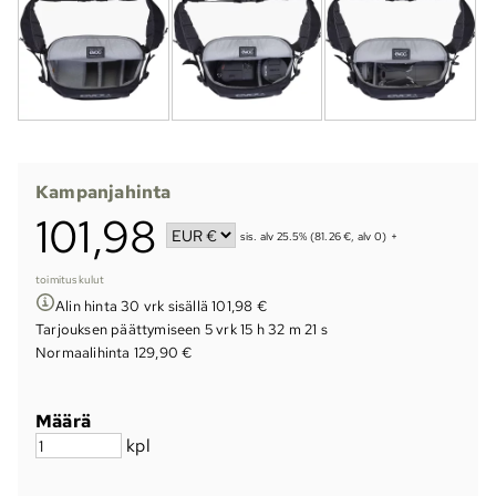
Kampanjahinta
101,98
sis. alv 25.5% (81.26 €, alv 0)
+
toimituskulut
Alin hinta 30 vrk sisällä 101,98 €
Tarjouksen päättymiseen
5 vrk 15 h 32 m 20 s
Normaalihinta 129,90 €
Määrä
kpl