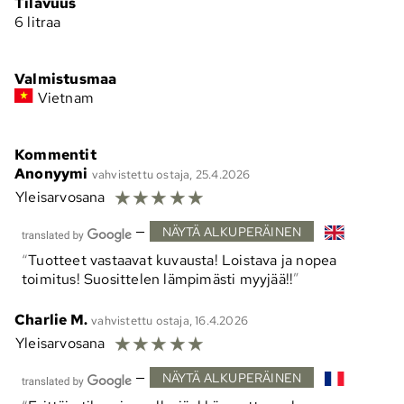
Tilavuus
6 litraa
Valmistusmaa
Vietnam
Kommentit
Anonyymi
vahvistettu ostaja, 25.4.2026
☆
☆
☆
☆
☆
Yleisarvosana
—
NÄYTÄ ALKUPERÄINEN
Tuotteet vastaavat kuvausta! Loistava ja nopea
toimitus! Suosittelen lämpimästi myyjää!!
Charlie M.
vahvistettu ostaja, 16.4.2026
☆
☆
☆
☆
☆
Yleisarvosana
—
NÄYTÄ ALKUPERÄINEN