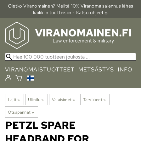
Oletko Viranomainen? Meiltä 10% Viranomais­alennus lähes
kaikkiin tuotteisiin - Katso ohjeet »
VIRANOMAISTUOTTEET
METSÄSTYS
INFO
Lajit
‪»
Ulkoilu
‪»
Valaisimet
‪»
Tarvikkeet
‪»
Otsapannat
‪»
PETZL
SPARE
HEADBAND FOR