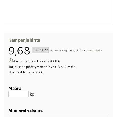
Kampanjahinta
9,68
sis. alv 25.5% (7.71 €, alv 0)
+
toimituskulut
Alin hinta 30 vrk sisällä 9,68 €
Tarjouksen päättymiseen
7 vrk 13 h 17 m 5 s
Normaalihinta 12,90 €
Määrä
kpl
Muu ominaisuus