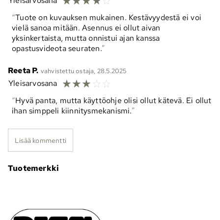
☆
☆
☆
☆
☆
Yleisarvosana
Tuote on kuvauksen mukainen. Kestävyydestä ei voi
vielä sanoa mitään. Asennus ei ollut aivan
yksinkertaista, mutta onnistui ajan kanssa
opastusvideota seuraten.
Reeta P.
vahvistettu ostaja, 28.5.2025
☆
☆
☆
☆
☆
Yleisarvosana
Hyvä panta, mutta käyttöohje olisi ollut kätevä. Ei ollut
ihan simppeli kiinnitysmekanismi.
Lisää kommentti
Tuotemerkki