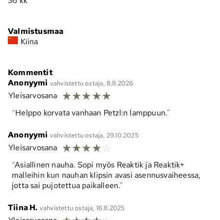
36 kk
Valmistusmaa
Kiina
Kommentit
Anonyymi
vahvistettu ostaja, 8.8.2026
☆
☆
☆
☆
☆
Yleisarvosana
Helppo korvata vanhaan Petzl:n lamppuun.
Anonyymi
vahvistettu ostaja, 29.10.2025
☆
☆
☆
☆
☆
Yleisarvosana
Asiallinen nauha. Sopi myös Reaktik ja Reaktik+
malleihin kun nauhan klipsin avasi asennusvaiheessa,
jotta sai pujotettua paikalleen.
Tiina H.
vahvistettu ostaja, 16.8.2025