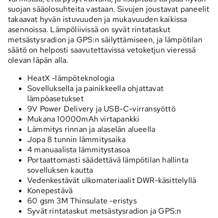
suojan sääolosuhteita vastaan. Sivujen joustavat paneelit
takaavat hyvän istuvuuden ja mukavuuden kaikissa
asennoissa. Lämpöliivissä on syvät rintataskut
metsästysradion ja GPS:n säilyttämiseen, ja lämpötilan
säätö on helposti saavutettavissa vetoketjun vieressä
olevan läpän alla.
HeatX -lämpöteknologia
Sovelluksella ja painikkeella ohjattavat
lämpöasetukset
9V Power Delivery ja USB-C-virransyöttö
Mukana 10000mAh virtapankki
Lämmitys rinnan ja alaselän alueella
Jopa 8 tunnin lämmitysaika
4 manuaalista lämmitystasoa
Portaattomasti säädettävä lämpötilan hallinta
sovelluksen kautta
Vedenkestävät ulkomateriaalit DWR-käsittelyllä
Konepestävä
60 gsm 3M Thinsulate -eristys
Syvät rintataskut metsästysradion ja GPS:n