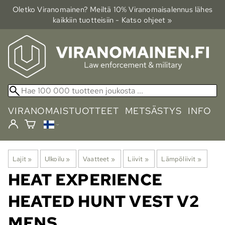
Oletko Viranomainen? Meiltä 10% Viranomais­alennus lähes
kaikkiin tuotteisiin - Katso ohjeet »
VIRANOMAISTUOTTEET
METSÄSTYS
INFO
Lajit
‪»
Ulkoilu
‪»
Vaatteet
‪»
Liivit
‪»
Lämpöliivit
‪»
HEAT EXPERIENCE
HEATED HUNT VEST V2
MENS