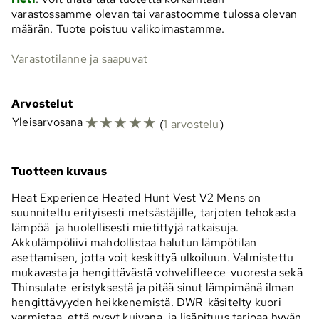
varastossamme olevan tai varastoomme tulossa olevan
määrän. Tuote poistuu valikoimastamme.
Varastotilanne ja saapuvat
Arvostelut
☆
☆
☆
☆
☆
Yleisarvosana
(
1 arvostelu
)
Tuotteen kuvaus
Heat Experience Heated Hunt Vest V2 Mens on
suunniteltu erityisesti metsästäjille, tarjoten tehokasta
lämpöä ja huolellisesti mietittyjä ratkaisuja.
Akkulämpöliivi mahdollistaa halutun lämpötilan
asettamisen, jotta voit keskittyä ulkoiluun. Valmistettu
mukavasta ja hengittävästä vohvelifleece-vuoresta sekä
Thinsulate-eristyksestä ja pitää sinut lämpimänä ilman
hengittävyyden heikkenemistä. DWR-käsitelty kuori
varmistaa, että pysyt kuivana, ja lisäpituus tarjoaa hyvän