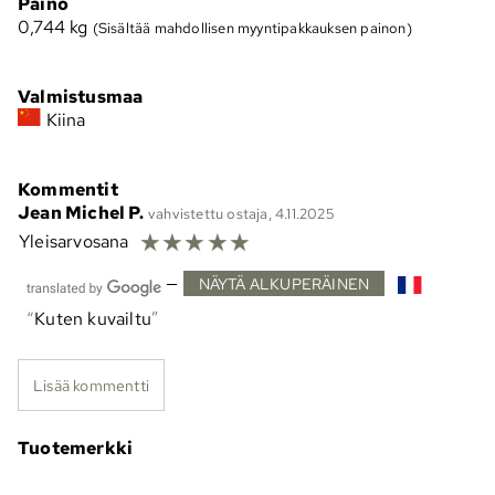
Paino
0,744
kg
(Sisältää mahdollisen myyntipakkauksen painon)
Valmistusmaa
Kiina
Kommentit
Jean Michel P.
vahvistettu ostaja, 4.11.2025
☆
☆
☆
☆
☆
Yleisarvosana
—
NÄYTÄ ALKUPERÄINEN
Kuten kuvailtu
Lisää kommentti
Tuotemerkki