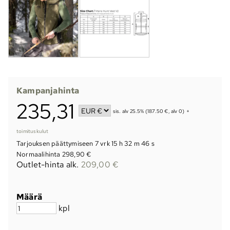
Kampanjahinta
235,31
sis. alv 25.5% (187.50 €, alv 0)
+
toimituskulut
Tarjouksen päättymiseen
7 vrk 15 h 32 m 45 s
Normaalihinta 298,90 €
Outlet-hinta alk.
209,00 €
Määrä
kpl