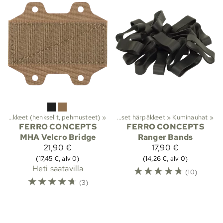
Lajit
Tarvikkeet (henkselit, pehmusteet)
‪»
Viranomaistuotteet
‪»
‪»
Hyödylliset härpäkkeet
‪»
Kuminauhat
‪»
FERRO CONCEPTS
FERRO CONCEPTS
MHA Velcro Bridge
Ranger Bands
21,90 €
17,90 €
(17,45 €, alv 0)
(14,26 €, alv 0)
Heti saatavilla
☆
☆
☆
☆
☆
(10)
☆
☆
☆
☆
☆
(3)