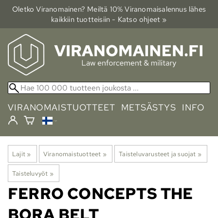
Oletko Viranomainen? Meiltä 10% Viranomais­alennus lähes
kaikkiin tuotteisiin - Katso ohjeet »
VIRANOMAISTUOTTEET
METSÄSTYS
INFO
Lajit
‪»
Viranomaistuotteet
‪»
Taisteluvarusteet ja suojat
‪»
Taisteluvyöt
‪»
FERRO CONCEPTS
THE
BORA BELT