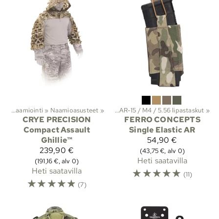
 ja suojat
ys
‪»
Naamiointi
‪»
Molle-taskut
‪»
Naamioasusteet
‪»
Lipastaskut
‪»
‪»
AR-15 / M4 / 5.56 lipastaskut
‪»
CRYE PRECISION
FERRO CONCEPTS
Compact Assault
Single Elastic AR
Ghillie™
54,90 €
239,90 €
(43,75 €, alv 0)
Heti saatavilla
(191,16 €, alv 0)
Heti saatavilla
☆
☆
☆
☆
☆
(11)
☆
☆
☆
☆
☆
(7)