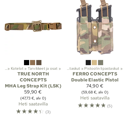
teet
arusteet ja suojat
‪»
Kotelot
‪»
Tarvikkeet ja osat
‪»
Molle-taskut
‪»
‪»
Lipastaskut
‪»
Pistoolin lipastaskut
‪»
TRUE NORTH
FERRO CONCEPTS
CONCEPTS
Double Elastic Pistol
MHA Leg Strap Kit (LSK)
74,90 €
59,90 €
(59,68 €, alv 0)
Heti saatavilla
(47,73 €, alv 0)
Heti saatavilla
☆
☆
☆
☆
☆
(5)
☆
☆
☆
☆
☆
(3)