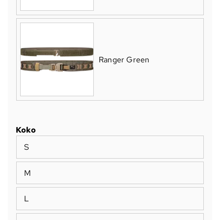
Ranger Green
Koko
S
M
L