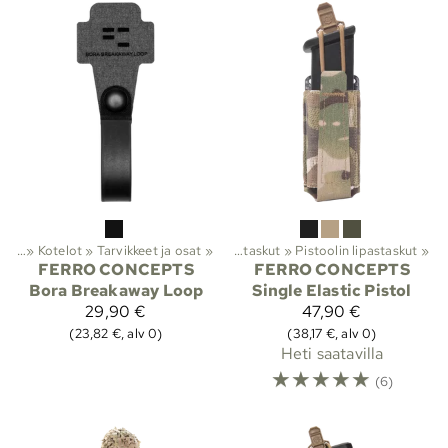
teet
arusteet ja suojat
‪»
Kotelot
‪»
Tarvikkeet ja osat
‪»
Molle-taskut
‪»
‪»
Lipastaskut
‪»
Pistoolin lipastaskut
‪»
FERRO CONCEPTS
FERRO CONCEPTS
Bora Breakaway Loop
Single Elastic Pistol
29,90 €
47,90 €
(23,82 €, alv 0)
(38,17 €, alv 0)
Heti saatavilla
☆
☆
☆
☆
☆
(6)