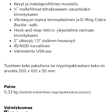
Kevyt ja matalaprofiilinen muotoilu
½” mollehihnat tehokkaaseen varusteiden
kiinnitykseen
Värisävyyn sopiva termoplastinen ja D-Ring Cobra
Buckle -solki
Hook-and-loop Velcro -järjestelmä varmaan
kiinnitykseen
2" ulkovyö, 1,5" sisäinen housuvyö
IR/NOD-turvallinen
Valmistettu USA:ssa
Tuotteen koko pakattuna tai myyntipakkauksen koko on
arviolta 200 x 100 x 50 mm.
Paino
0,32
kg
(Sisältää mahdollisen myyntipakkauksen painon)
Valmistusmaa