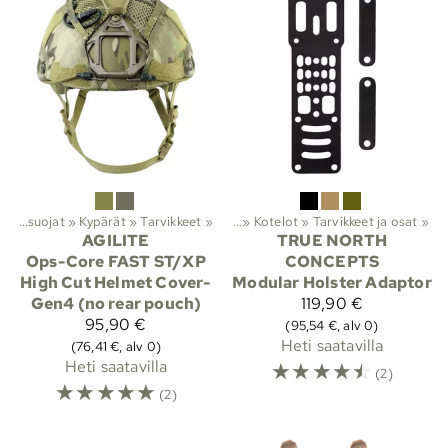
Taisteluvarusteet ja suojat
‪»
Lajit
Kypärät
‪»
Viranomaistuotteet
‪»
Tarvikkeet
‪»
‪»
Kotelot
‪»
Tarvikkeet ja osat
‪»
AGILITE
TRUE NORTH
Ops-Core FAST ST/XP
CONCEPTS
High Cut Helmet Cover-
Modular Holster Adaptor
Gen4 (no rear pouch)
119,90 €
95,90 €
(95,54 €, alv 0)
Heti saatavilla
(76,41 €, alv 0)
Heti saatavilla
☆
☆
☆
☆
☆
(2)
☆
☆
☆
☆
☆
(2)