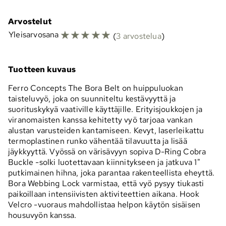
Arvostelut
☆
☆
☆
☆
☆
Yleisarvosana
(
3 arvostelua
)
Tuotteen kuvaus
Ferro Concepts The Bora Belt on huippuluokan
taisteluvyö, joka on suunniteltu kestävyyttä ja
suorituskykyä vaativille käyttäjille. Erityisjoukkojen ja
viranomaisten kanssa kehitetty vyö tarjoaa vankan
alustan varusteiden kantamiseen. Kevyt, laserleikattu
termoplastinen runko vähentää tilavuutta ja lisää
jäykkyyttä. Vyössä on värisävyyn sopiva D-Ring Cobra
Buckle -solki luotettavaan kiinnitykseen ja jatkuva 1"
putkimainen hihna, joka parantaa rakenteellista eheyttä.
Bora Webbing Lock varmistaa, että vyö pysyy tiukasti
paikoillaan intensiivisten aktiviteettien aikana. Hook
Velcro -vuoraus mahdollistaa helpon käytön sisäisen
housuvyön kanssa.