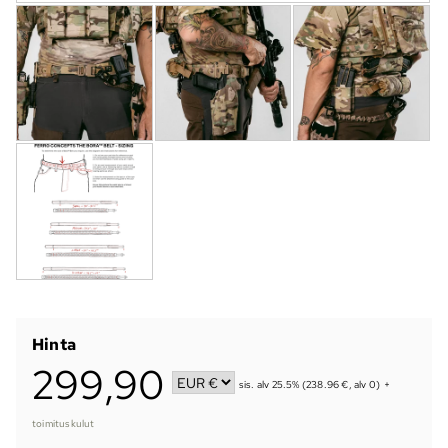
Hinta
299,90
sis. alv 25.5% (238.96 €, alv 0)
+
toimituskulut