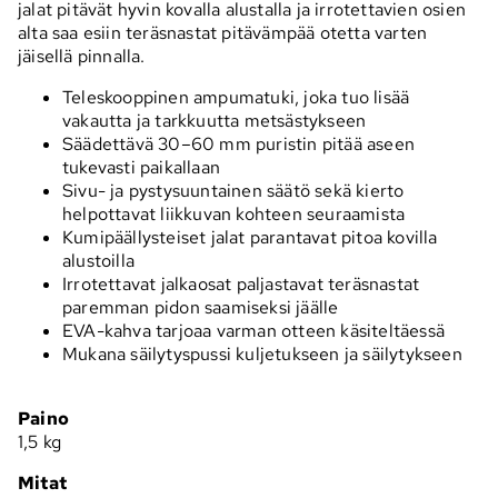
jalat pitävät hyvin kovalla alustalla ja irrotettavien osien
alta saa esiin teräsnastat pitävämpää otetta varten
jäisellä pinnalla.
Teleskooppinen ampumatuki, joka tuo lisää
vakautta ja tarkkuutta metsästykseen
Säädettävä 30–60 mm puristin pitää aseen
tukevasti paikallaan
Sivu- ja pystysuuntainen säätö sekä kierto
helpottavat liikkuvan kohteen seuraamista
Kumipäällysteiset jalat parantavat pitoa kovilla
alustoilla
Irrotettavat jalkaosat paljastavat teräsnastat
paremman pidon saamiseksi jäälle
EVA-kahva tarjoaa varman otteen käsiteltäessä
Mukana säilytyspussi kuljetukseen ja säilytykseen
Paino
1,5 kg
Mitat