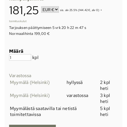
181,25
sis. alv 25.5% (144.42 €, alv 0)
+
toimituskulut
Tarjouksen päättymiseen
5 vrk 20 h 22 m 47 s
Normaalihinta 199,00 €
Määrä
kpl
Varastossa
Myymälä (Helsinki)
hyllyssä
2 kpl
heti
Myymälä (Helsinki)
varastossa
3 kpl
heti
Myymälästä saatavilla tai netistä
5 kpl
toimitettavissa
heti