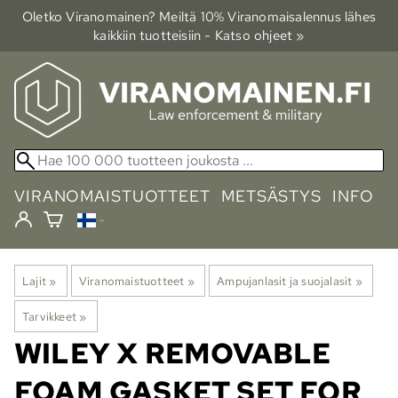
Oletko Viranomainen? Meiltä 10% Viranomais­alennus lähes
kaikkiin tuotteisiin - Katso ohjeet »
VIRANOMAISTUOTTEET
METSÄSTYS
INFO
Lajit
‪»
Viranomaistuotteet
‪»
Ampujanlasit ja suojalasit
‪»
Tarvikkeet
‪»
WILEY X
REMOVABLE
FOAM GASKET SET FOR