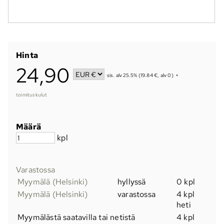
Hinta
24,90
sis. alv 25.5% (19.84 €, alv 0)
+
toimituskulut
Määrä
kpl
Varastossa
Myymälä (Helsinki)
hyllyssä
0 kpl
Myymälä (Helsinki)
varastossa
4 kpl
heti
Myymälästä saatavilla tai netistä
4 kpl