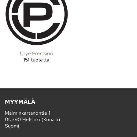
Crye Precision
151 tuotetta
MYYMÄLÄ
Malminkartanontie 1
00390 Helsinki (Konala)
Suomi