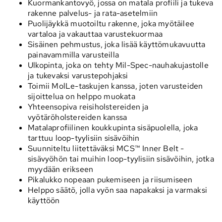
Kuormankantovyö, jossa on matala profiili ja tukeva
rakenne palvelus- ja rata-asetelmiin
Puolijäykkä muotoiltu rakenne, joka myötäilee
vartaloa ja vakauttaa varustekuormaa
Sisäinen pehmustus, joka lisää käyttömukavuutta
painavammilla varusteilla
Ulkopinta, joka on tehty Mil-Spec-nauhakujastolle
ja tukevaksi varustepohjaksi
Toimii MolLe-taskujen kanssa, joten varusteiden
sijoittelua on helppo muokata
Yhteensopiva reisiholstereiden ja
vyötäröholstereiden kanssa
Matalaprofiilinen koukkupinta sisäpuolella, joka
tarttuu loop-tyylisiin sisävöihin
Suunniteltu liitettäväksi MCS™ Inner Belt -
sisävyöhön tai muihin loop-tyylisiin sisävöihin, jotka
myydään erikseen
Pikalukko nopeaan pukemiseen ja riisumiseen
Helppo säätö, jolla vyön saa napakaksi ja varmaksi
käyttöön