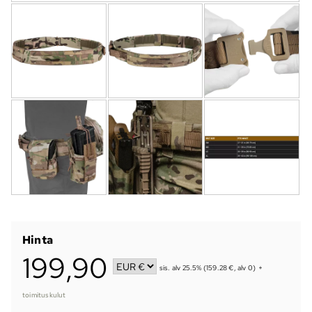
Hinta
199,90
sis. alv 25.5% (159.28 €, alv 0)
+
toimituskulut