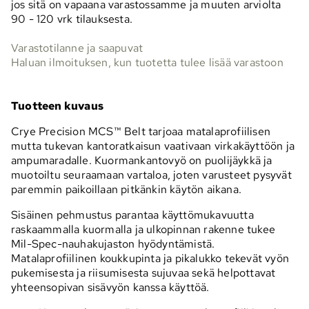
jos sitä on vapaana varastossamme ja muuten arviolta
90 - 120 vrk
tilauksesta.
Varastotilanne ja saapuvat
Haluan ilmoituksen, kun tuotetta tulee lisää varastoon
Tuotteen kuvaus
Crye Precision MCS™ Belt tarjoaa matalaprofiilisen
mutta tukevan kantoratkaisun vaativaan virkakäyttöön ja
ampumaradalle. Kuormankantovyö on puolijäykkä ja
muotoiltu seuraamaan vartaloa, joten varusteet pysyvät
paremmin paikoillaan pitkänkin käytön aikana.
Sisäinen pehmustus parantaa käyttömukavuutta
raskaammalla kuormalla ja ulkopinnan rakenne tukee
Mil-Spec-nauhakujaston hyödyntämistä.
Matalaprofiilinen koukkupinta ja pikalukko tekevät vyön
pukemisesta ja riisumisesta sujuvaa sekä helpottavat
yhteensopivan sisävyön kanssa käyttöä.