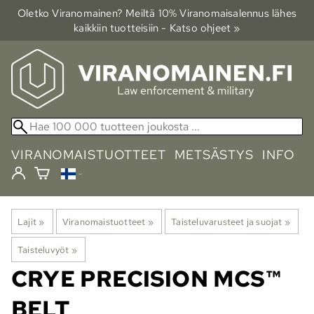
Oletko Viranomainen? Meiltä 10% Viranomais­alennus lähes
kaikkiin tuotteisiin - Katso ohjeet »
VIRANOMAISTUOTTEET
METSÄSTYS
INFO
Lajit
‪»
Viranomaistuotteet
‪»
Taisteluvarusteet ja suojat
‪»
Taisteluvyöt
‪»
CRYE PRECISION
MCS™
BELT