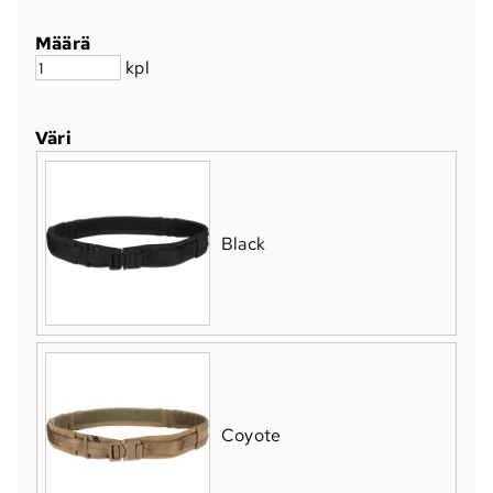
Määrä
kpl
Väri
Black
Coyote