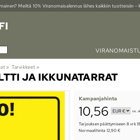
ainen? Meiltä 10% Viranomais­alennus lähes kaikkiin tuotteisiin -
VIRANOMAIST
rat
‪»
Tarvikkeet
‪»
TTI JA IKKUNATARRAT
Kampanjahinta
10,56
sis. a
Tarjouksen päättymiseen
8 vrk 1
Normaalihinta 12,90 €