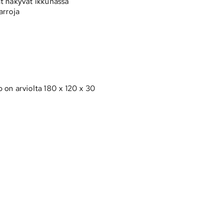
rat näkyvät ikkunassa
arroja
 on arviolta 180 x 120 x 30