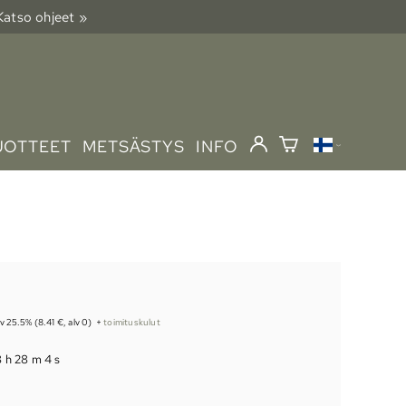
 Katso ohjeet »
UOTTEET
METSÄSTYS
INFO
lv 25.5% (8.41 €, alv 0)
+
toimituskulut
8 h 28 m 3 s