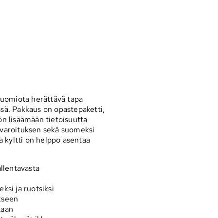
 huomiota herättävä tapa
ssä. Pakkaus on opastepaketti,
ön lisäämään tietoisuutta
n varoituksen sekä suomeksi
ja kyltti on helppo asentaa
allentavasta
ksi ja ruotsiksi
ukseen
taan