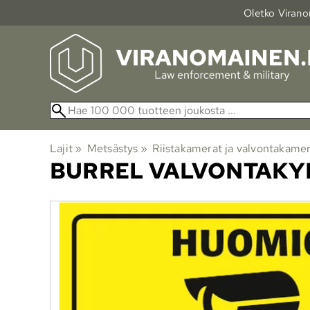
Oletko Viranom
Lajit
‪»
Metsästys
‪»
Riistakamerat ja valvontakame
BURREL
VALVONTAKYL