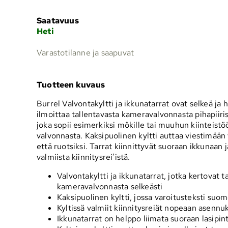
Saatavuus
Heti
Varastotilanne ja saapuvat
Tuotteen kuvaus
Burrel Valvontakyltti ja ikkunatarrat ovat selkeä ja
ilmoittaa tallentavasta kameravalvonnasta pihapiiri
joka sopii esimerkiksi mökille tai muuhun kiinteistö
valvonnasta. Kaksipuolinen kyltti auttaa viestimää
että ruotsiksi. Tarrat kiinnittyvät suoraan ikkunaan 
valmiista kiinnitysrei’istä.
Valvontakyltti ja ikkunatarrat, jotka kertovat t
kameravalvonnasta selkeästi
Kaksipuolinen kyltti, jossa varoitusteksti suome
Kyltissä valmiit kiinnitysreiät nopeaan asenn
Ikkunatarrat on helppo liimata suoraan lasipin