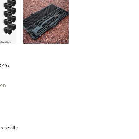
2026.
oon
 sisälle.