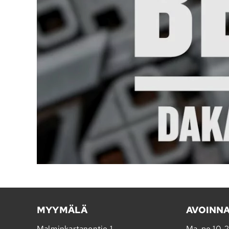
MYYMÄLÄ
AVOINN
Malminkartanontie 1
Ma-pe 10-