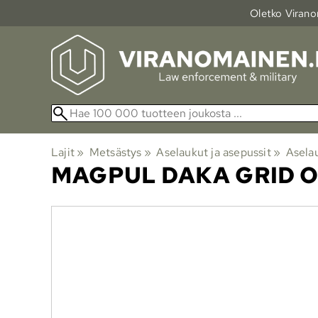
Oletko Viranom
Lajit
‪»
Metsästys
‪»
Aselaukut ja asepussit
‪»
Asela
MAGPUL
DAKA GRID O