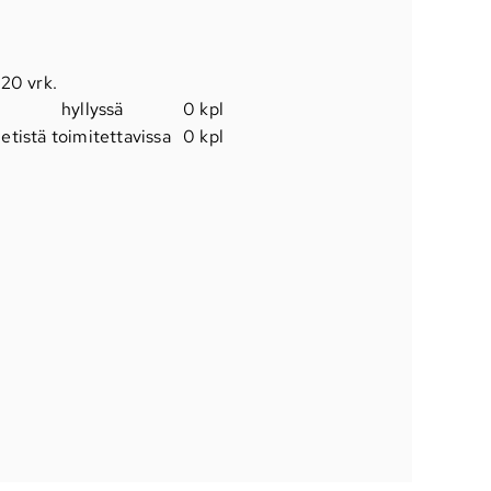
120 vrk
.
hyllyssä
0 kpl
etistä toimitettavissa
0 kpl