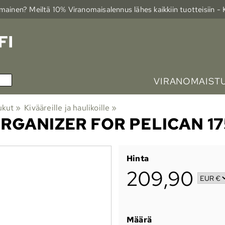
ainen? Meiltä 10% Viranomais­alennus lähes kaikkiin tuotteisiin -
VIRANOMAIST
ukut
‪»
Kivääreille ja haulikoille
‪»
RGANIZER FOR PELICAN 1
Hinta
209,90
Määrä