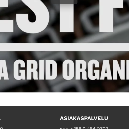
A
ASIAKASPALVELU
20
puh.
+358 9 454 0707