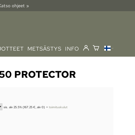
 Katso ohjeet »
UOTTEET
METSÄSTYS
INFO
750 PROTECTOR
sis. alv 25.5% (167.25 €, alv 0)
+
toimituskulut