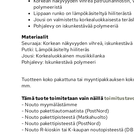
Korkean näkyvyyden vihreä patruunannostin, v
polymeeristä
Lippaan runko on lämpökäsiteltyä hiiliterästä
Jousi on valmistettu korkealuokkaisesta teräs
Pohjalevy on iskunkestävää polymeeriä
Materiaalit
Seuraaja: Korkean näkyvyyden vihreä, iskunkestävä
Putki: Lämpökäsitelty hiiliteräs
Jousi: Korkealuokkainen musiikkilanka
Pohjalevy: Iskunkestävä polymeeri
Tuotteen koko pakattuna tai myyntipakkauksen koko
mm.
Tämä tuote toimitetaan vain näillä
toimitustavo
- Nouto myymälästämme
- Nouto pakettiautomaatista (PostNord)
- Nouto pakettipisteestä (Matkahuolto)
- Nouto pakettipisteestä (PostNord)
- Nouto R-kioskin tai K-kaupan noutopisteestä (D