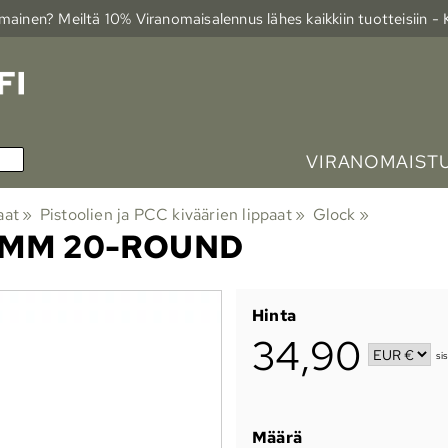
ainen? Meiltä 10% Viranomais­alennus lähes kaikkiin tuotteisiin -
VIRANOMAIST
aat
‪»
Pistoolien ja PCC kiväärien lippaat
‪»
Glock
‪»
9MM 20-ROUND
Hinta
34,90
si
Määrä