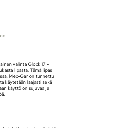
oon
nen valinta Glock 17 -
dukasta lipasta. Tämä lipas
iassa, Mec-Gar on tunnettu
ita käytetään laajasti sekä
aan käyttö on sujuvaa ja
öä.