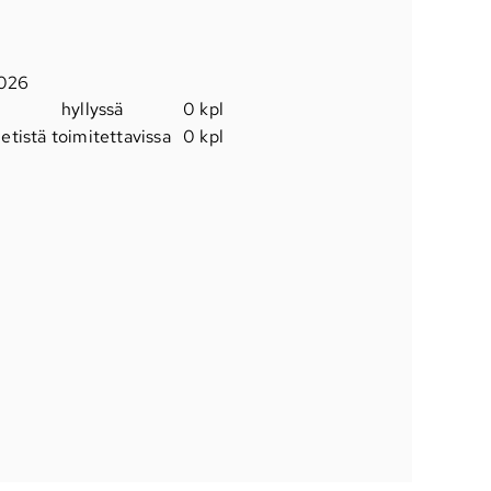
2026
hyllyssä
0 kpl
etistä toimitettavissa
0 kpl