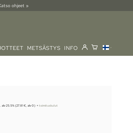
 Katso ohjeet »
UOTTEET
METSÄSTYS
INFO
s. alv 25.5% (27.81 €, alv 0)
+
toimituskulut