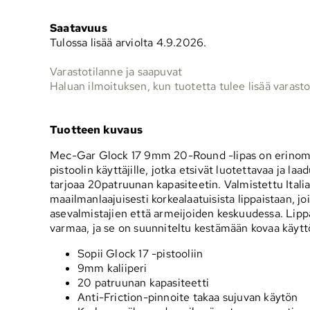
Saatavuus
Tulossa lisää arviolta 4.9.2026.
Varastotilanne ja saapuvat
Haluan ilmoituksen, kun tuotetta tulee lisää varast
Tuotteen kuvaus
Mec-Gar Glock 17 9mm 20-Round -lipas on erinomai
pistoolin käyttäjille, jotka etsivät luotettavaa ja laa
tarjoaa 20patruunan kapasiteetin. Valmistettu Ital
maailmanlaajuisesti korkealaatuisista lippaistaan, jo
asevalmistajien että armeijoiden keskuudessa. Lipp
varmaa, ja se on suunniteltu kestämään kovaa käytt
Sopii Glock 17 -pistooliin
9mm kaliiperi
20 patruunan kapasiteetti
Anti-Friction-pinnoite takaa sujuvan käytön