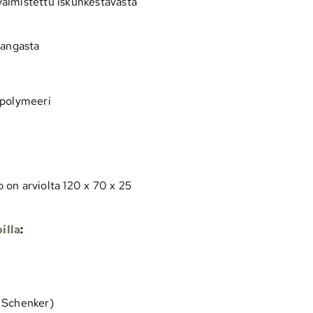
almistettu iskunkestävästä
langasta
 polymeeri
 on arviolta 120 x 70 x 25
illa
:
B Schenker)