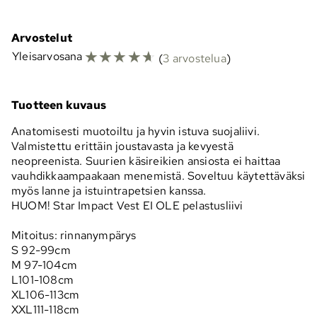
Arvostelut
☆
☆
☆
☆
☆
Yleisarvosana
(
3 arvostelua
)
Tuotteen kuvaus
Anatomisesti muotoiltu ja hyvin istuva suojaliivi.
Valmistettu erittäin joustavasta ja kevyestä
neopreenista. Suurien käsireikien ansiosta ei haittaa
vauhdikkaampaakaan menemistä. Soveltuu käytettäväksi
myös lanne ja istuintrapetsien kanssa.
HUOM! Star Impact Vest EI OLE pelastusliivi
Mitoitus: rinnanympärys
S 92-99cm
M 97-104cm
L101-108cm
XL106-113cm
XXL111-118cm