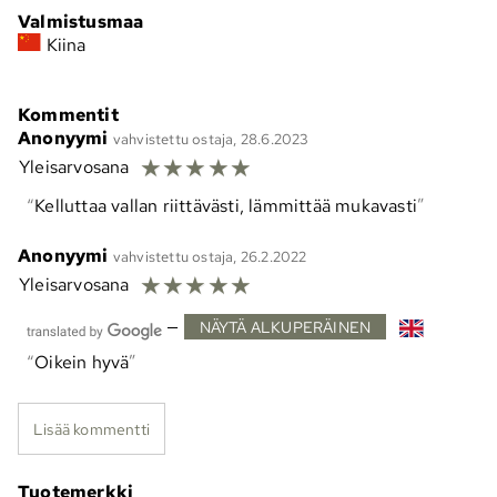
Valmistusmaa
Kiina
Kommentit
Anonyymi
vahvistettu ostaja, 28.6.2023
☆
☆
☆
☆
☆
Yleisarvosana
Kelluttaa vallan riittävästi, lämmittää mukavasti
Anonyymi
vahvistettu ostaja, 26.2.2022
☆
☆
☆
☆
☆
Yleisarvosana
—
NÄYTÄ ALKUPERÄINEN
Oikein hyvä
Lisää kommentti
Tuotemerkki