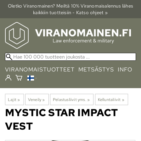
Oletko Viranomainen? Meiltä 10% Viranomais­alennus lähes
kaikkiin tuotteisiin - Katso ohjeet »
VIRANOMAISTUOTTEET
METSÄSTYS
INFO
Lajit
‪»
Veneily
‪»
Pelastusliivit yms.
‪»
Kelluntaliivit
‪»
MYSTIC
STAR IMPACT
VEST