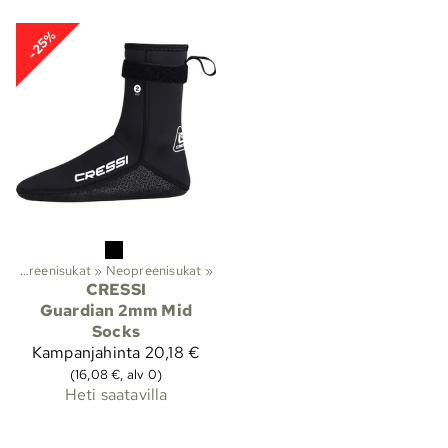
-25%
Neopreenikengät ja neopreenisukat
‪»
Neopreenisukat
‪»
CRESSI
Guardian 2mm Mid
Socks
Kampanjahinta
20,18 €
(16,08 €, alv 0)
Heti saatavilla