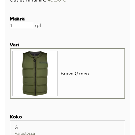
Määrä
kpl
Väri
Brave Green
Koko
S
Varastossa