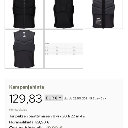
Kampanjahinta
129,83
sis. alv 25.5% (103.45 €, alv 0)
+
toimituskulut
Tarjouksen päättymiseen
8 vrk 20 h 22 m 3 s
Normaalihinta 129,90 €
Outlet-hinta alk.
49,90 €