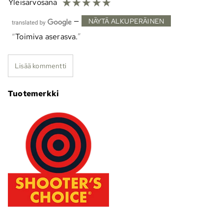
☆
☆
☆
☆
☆
Yleisarvosana
—
NÄYTÄ ALKUPERÄINEN
Toimiva aserasva.
Lisää kommentti
Tuotemerkki