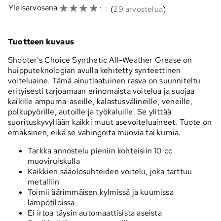
☆
☆
☆
☆
☆
Yleisarvosana
(
29 arvostelua
)
Tuotteen kuvaus
Shooter’s Choice Synthetic All-Weather Grease on
huipputeknologian avulla kehitetty synteettinen
voiteluaine. Tämä ainutlaatuinen rasva on suunniteltu
erityisesti tarjoamaan erinomaista voitelua ja suojaa
kaikille ampuma-aseille, kalastusvälineille, veneille,
polkupyörille, autoille ja työkaluille. Se ylittää
suorituskyvyllään kaikki muut asevoiteluaineet. Tuote on
emäksinen, eikä se vahingoita muovia tai kumia.
Tarkka annostelu pieniin kohteisiin 10 cc
muoviruiskulla
Kaikkien sääolosuhteiden voitelu, joka tarttuu
metalliin
Toimii äärimmäisen kylmissä ja kuumissa
lämpötiloissa
Ei irtoa täysin automaattisista aseista