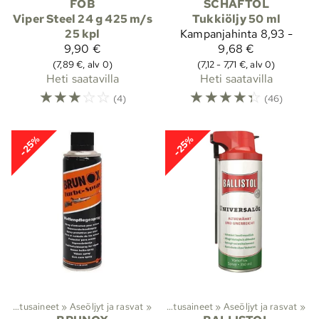
FOB
SCHAFTOL
Viper Steel 24 g 425 m/s
Tukkiöljy 50 ml
25 kpl
Kampanjahinta
8,93 -
9,90 €
9,68 €
(7,89 €, alv 0)
(7,12 - 7,71 €, alv 0)
Heti saatavilla
Heti saatavilla
☆
☆
☆
☆
☆
☆
☆
☆
☆
☆
(4)
(46)
-25%
-25%
tus ja huolto
Aseöljyt, rasvat ja puhdistusaineet
‪»
‪»
Aseöljyt ja rasvat
‪»
Aseöljyt, rasvat ja puhdistusaineet
‪»
Aseöljyt ja rasvat
‪»