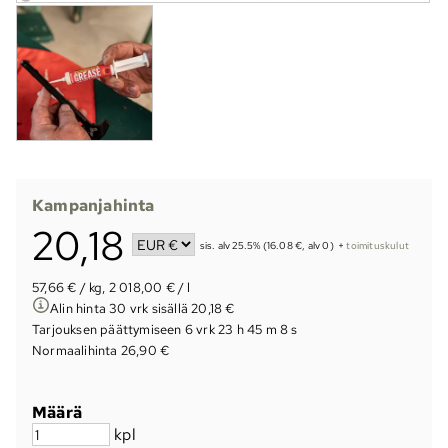
Kampanjahinta
20,18
sis. alv 25.5% (16.08 €, alv 0)
+
toimituskulut
57,66 € / kg, 2 018,00 € / l
Alin hinta 30 vrk sisällä 20,18 €
Tarjouksen päättymiseen
6 vrk 23 h 45 m 8 s
Normaalihinta 26,90 €
Määrä
kpl