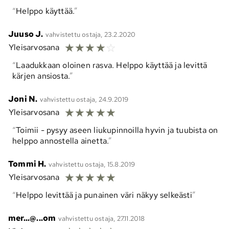
Helppo käyttää.
Juuso J.
vahvistettu ostaja, 23.2.2020
☆
☆
☆
☆
☆
Yleisarvosana
Laadukkaan oloinen rasva. Helppo käyttää ja levittä
kärjen ansiosta.
Joni N.
vahvistettu ostaja, 24.9.2019
☆
☆
☆
☆
☆
Yleisarvosana
Toimii - pysyy aseen liukupinnoilla hyvin ja tuubista on
helppo annostella ainetta.
Tommi H.
vahvistettu ostaja, 15.8.2019
☆
☆
☆
☆
☆
Yleisarvosana
Helppo levittää ja punainen väri näkyy selkeästi
mer...@...om
vahvistettu ostaja, 27.11.2018