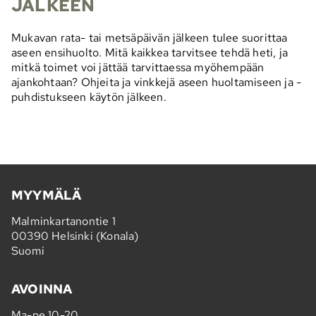
JÄLKEEN
Mukavan rata- tai metsäpäivän jälkeen tulee suorittaa
aseen ensihuolto. Mitä kaikkea tarvitsee tehdä heti, ja
mitkä toimet voi jättää tarvittaessa myöhempään
ajankohtaan? Ohjeita ja vinkkejä aseen huoltamiseen ja -
puhdistukseen käytön jälkeen.
MYYMÄLÄ
Malminkartanontie 1
00390 Helsinki (Konala)
Suomi
AVOINNA
Ma-pe 10-20