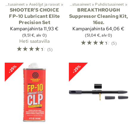
stus ja huolto
Aseöljyt, rasvat ja puhdistusaineet
‪»
‪»
Aseöljyt ja rasvat
‪»
Aseöljyt, rasvat ja puhdistusaineet
‪»
Puhdistusaineet
‪»
SHOOTER'S CHOICE
BREAKTHROUGH
FP-10 Lubricant Elite
Suppressor Cleaning Kit,
Precision Set
16oz.
Kampanjahinta
11,93 €
Kampanjahinta
64,06 €
(9,51 €, alv 0)
(51,04 €, alv 0)
Heti saatavilla
☆
☆
☆
☆
☆
(5)
☆
☆
☆
☆
☆
(5)
-25%
-25%