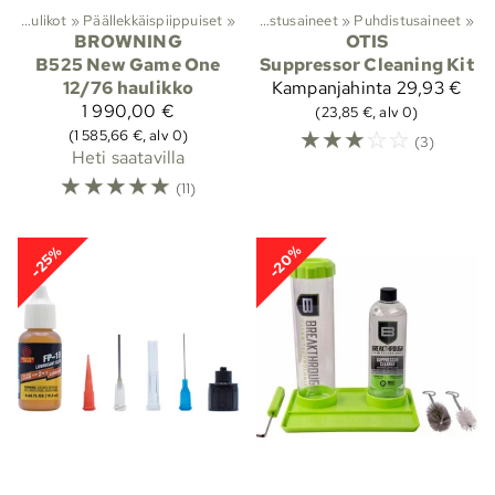
stus ja huolto
‪»
Haulikot
‪»
Päällekkäispiippuiset
‪»
‪»
Aseöljyt, rasvat ja puhdistusaineet
‪»
Puhdistusaineet
‪»
BROWNING
OTIS
B525 New Game One
Suppressor Cleaning Kit
12/76 haulikko
Kampanjahinta
29,93 €
1 990,00 €
(23,85 €, alv 0)
☆
☆
☆
☆
☆
(1 585,66 €, alv 0)
(3)
Heti saatavilla
☆
☆
☆
☆
☆
(11)
-20%
-25%