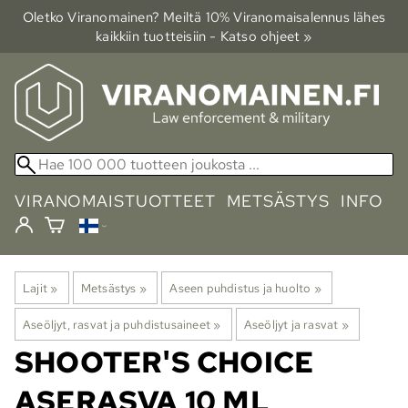
Oletko Viranomainen? Meiltä 10% Viranomais­alennus lähes
kaikkiin tuotteisiin - Katso ohjeet »
VIRANOMAISTUOTTEET
METSÄSTYS
INFO
Lajit
‪»
Metsästys
‪»
Aseen puhdistus ja huolto
‪»
Aseöljyt, rasvat ja puhdistusaineet
‪»
Aseöljyt ja rasvat
‪»
SHOOTER'S CHOICE
ASERASVA 10 ML