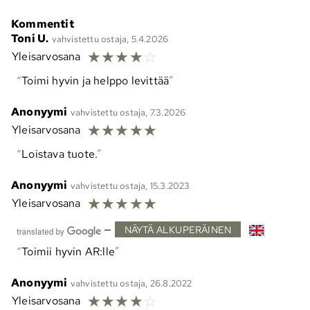
Kommentit
Toni U.
vahvistettu ostaja, 5.4.2026
☆
☆
☆
☆
☆
Yleisarvosana
Toimi hyvin ja helppo levittää
Anonyymi
vahvistettu ostaja, 7.3.2026
☆
☆
☆
☆
☆
Yleisarvosana
Loistava tuote.
Anonyymi
vahvistettu ostaja, 15.3.2023
☆
☆
☆
☆
☆
Yleisarvosana
—
NÄYTÄ ALKUPERÄINEN
Toimii hyvin AR:lle
Anonyymi
vahvistettu ostaja, 26.8.2022
☆
☆
☆
☆
☆
Yleisarvosana