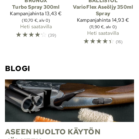
BRUNOX
BALLISTOL
Turbo Spray 300ml
VarioFlex Aseöljy 350ml
Kampanjahinta
13,43 €
Spray
Kampanjahinta
14,93 €
(10,70 €, alv 0)
Heti saatavilla
(11,90 €, alv 0)
☆
☆
☆
☆
☆
Heti saatavilla
(39)
☆
☆
☆
☆
☆
(16)
BLOGI
ASEEN HUOLTO KÄYTÖN