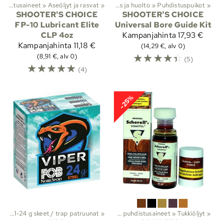
Aseöljyt, rasvat ja puhdistusaineet
Lajit
‪»
Metsästys
‪»
Aseöljyt ja rasvat
‪»
‪»
Aseen puhdistus ja huolto
‪»
Puhdistuspuikot
‪»
SHOOTER'S CHOICE
SHOOTER'S CHOICE
FP-10 Lubricant Elite
Universal Bore Guide Kit
CLP 4oz
Kampanjahinta
17,93 €
Kampanjahinta
11,18 €
(14,29 €, alv 0)
☆
☆
☆
☆
☆
(8,91 €, alv 0)
(5)
☆
☆
☆
☆
☆
(4)
-25%
at
n puhdistus ja huolto
‪»
21-24 g skeet / trap patruunat
‪»
‪»
Aseöljyt, rasvat ja puhdistusaineet
‪»
Tukkiöljyt
‪»