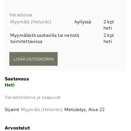
Varastossa
Myymälä (Helsinki)
hyllyssä
2 kpl
heti
Myymälästä saatavilla tai netistä
2 kpl
toimitettavissa
heti
Saatavuus
Heti
Varastotilanne ja saapuvat
Sijainti
Myymälä (Helsinki)
: Metsästys, Alue 22
Arvostelut