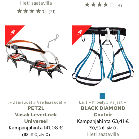
Heti saatavilla
☆
☆
☆
☆
☆
(4)
☆
☆
☆
☆
☆
(21)
-3%
-9%
ipeily
‪»
Jääraudat
‪»
Vaellusraudat
‪»
Lajit
‪»
Kiipeily
‪»
Valjaat
‪»
PETZL
BLACK DIAMOND
Vasak LeverLock
Couloir
Universel
Kampanjahinta
63,41 €
Kampanjahinta
141,08 €
(50,53 €, alv 0)
Heti saatavilla
(112,41 €, alv 0)