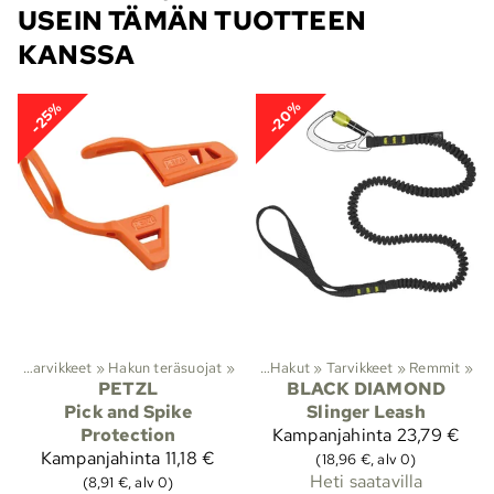
USEIN TÄMÄN TUOTTEEN
KANSSA
-20%
-25%
ut
‪»
Tarvikkeet
‪»
Hakun teräsuojat
Lajit
‪»
Kiipeily
‪»
‪»
Hakut
‪»
Tarvikkeet
‪»
Remmit
‪»
PETZL
BLACK DIAMOND
Pick and Spike
Slinger Leash
Protection
Kampanjahinta
23,79 €
Kampanjahinta
11,18 €
(18,96 €, alv 0)
Heti saatavilla
(8,91 €, alv 0)