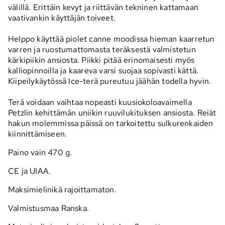
välillä. Erittäin kevyt ja riittävän tekninen kattamaan
vaativankin käyttäjän toiveet.
Helppo käyttää piolet canne moodissa hieman kaarretun
varren ja ruostumattomasta teräksestä valmistetun
kärkipiikin ansiosta. Piikki pitää erinomaisesti myös
kalliopinnoilla ja kaareva varsi suojaa sopivasti kättä.
Kiipeilykäytössä Ice-terä pureutuu jäähän todella hyvin.
Terä voidaan vaihtaa nopeasti kuusiokoloavaimella
Petzlin kehittämän uniikin ruuvilukituksen ansiosta. Reiät
hakun molemmissa päissä on tarkoitettu sulkurenkaiden
kiinnittämiseen.
Paino vain 470 g.
CE ja UIAA.
Maksimielinikä rajoittamaton.
Valmistusmaa Ranska.