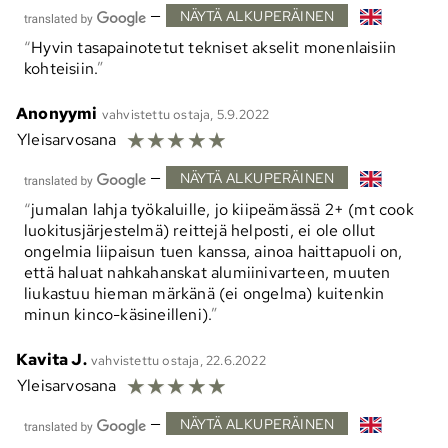
—
NÄYTÄ ALKUPERÄINEN
Hyvin tasapainotetut tekniset akselit monenlaisiin
kohteisiin.
Anonyymi
vahvistettu ostaja, 5.9.2022
☆
☆
☆
☆
☆
Yleisarvosana
—
NÄYTÄ ALKUPERÄINEN
jumalan lahja työkaluille, jo kiipeämässä 2+ (mt cook
luokitusjärjestelmä) reittejä helposti, ei ole ollut
ongelmia liipaisun tuen kanssa, ainoa haittapuoli on,
että haluat nahkahanskat alumiinivarteen, muuten
liukastuu hieman märkänä (ei ongelma) kuitenkin
minun kinco-käsineilleni).
Kavita J.
vahvistettu ostaja, 22.6.2022
☆
☆
☆
☆
☆
Yleisarvosana
—
NÄYTÄ ALKUPERÄINEN