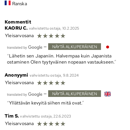
Ranska
Kommentit
KAORU C.
vahvistettu ostaja, 10.2.2025
☆
☆
☆
☆
☆
Yleisarvosana
—
NÄYTÄ ALKUPERÄINEN
Lähetin sen Japaniin. Halvempaa kuin Japanista
ostaminen Olen tyytyväinen nopeaan vastaukseen.
Anonyymi
vahvistettu ostaja, 9.8.2024
☆
☆
☆
☆
☆
Yleisarvosana
—
NÄYTÄ ALKUPERÄINEN
Yllättävän kevyitä siihen mitä ovat.
Tim S.
vahvistettu ostaja, 22.6.2023
☆
☆
☆
☆
☆
Yleisarvosana