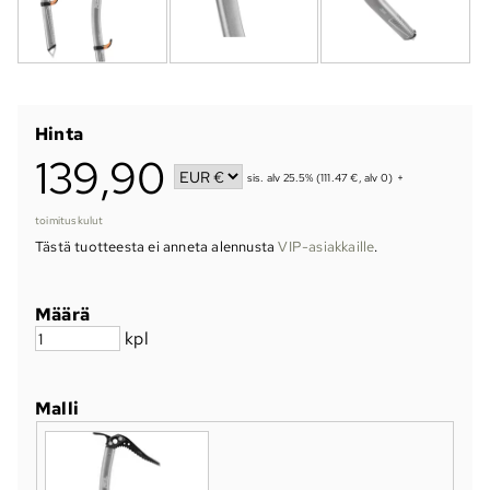
Hinta
139,90
sis. alv 25.5% (111.47 €, alv 0)
+
toimituskulut
Tästä tuotteesta ei anneta alennusta
VIP-asiakkaille
.
Määrä
kpl
Malli