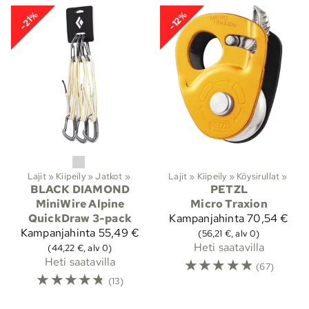
-21%
-12%
Lajit
‪»
Kiipeily
‪»
Jatkot
‪»
Lajit
‪»
Kiipeily
‪»
Köysirullat
‪»
BLACK DIAMOND
PETZL
MiniWire Alpine
Micro Traxion
QuickDraw 3-pack
Kampanjahinta
70,54 €
Kampanjahinta
55,49 €
(56,21 €, alv 0)
Heti saatavilla
(44,22 €, alv 0)
Heti saatavilla
☆
☆
☆
☆
☆
(67)
☆
☆
☆
☆
☆
(13)