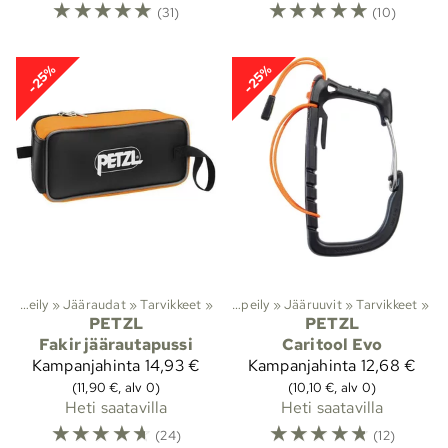
☆
☆
☆
☆
☆
☆
☆
☆
☆
☆
(31)
(10)
-25%
-25%
»
Kiipeily
‪»
Jääraudat
‪»
Tarvikkeet
Lajit
‪»
‪»
Kiipeily
‪»
Jääruuvit
‪»
Tarvikkeet
‪»
PETZL
PETZL
Fakir jäärautapussi
Caritool Evo
Kampanjahinta
14,93 €
Kampanjahinta
12,68 €
(11,90 €, alv 0)
(10,10 €, alv 0)
Heti saatavilla
Heti saatavilla
☆
☆
☆
☆
☆
☆
☆
☆
☆
☆
(24)
(12)