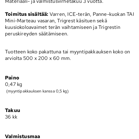
Materiaali- ja valmistusvirhetakuu 3 vuotta.
Toimitus sisältää:
Varren, ICE-terän, Panne-kuokan TAI
Mini-Marteau vasaran, Trigrest käsituen sekä
kuusiokoloavaimet terän vaihtamiseen ja Trigrestin
peruskireyden säätämiseen.
Tuotteen koko pakattuna tai myyntipakkauksen koko on
arviolta 500 x 200 x 60 mm.
Paino
0,47
kg
(myyntipakkauksen kanssa 0,5 kg)
Takuu
36 kk
Valmistusmaa