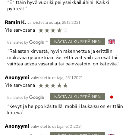
Erittäin hyvä vuorikiipeilyseikkailuihini. Kaikki
pyöreät.
Ramin K.
vahvistettu ostaja, 25.12.2021
☆
☆
☆
☆
☆
Yleisarvosana
—
NÄYTÄ ALKUPERÄINEN
Rakastan kirvestä, hyvin rakennettua ja erittäin
mukavaa geometriaa. Se, että voit vaihtaa osat tai
vaihtaa adzea vasaralla tai päinvastoin, on kätevää.
Anonyymi
vahvistettu ostaja, 25.11.2021
☆
☆
☆
☆
☆
Yleisarvosana
—
NÄYTÄ ALKUPERÄINEN
Kevyt ja helppo käsitellä, mobiili laukaisu on erittäin
kätevä
Anonyymi
vahvistettu ostaja, 6.10.2021