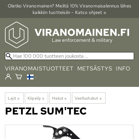
Oletko Viranomainen? Meiltä 10% Viranomais­alennus lähes
kaikkiin tuotteisiin - Katso ohjeet »
VIRANOMAISTUOTTEET
METSÄSTYS
INFO
Lajit
‪»
Kiipeily
‪»
Hakut
‪»
Vaellushakut
‪»
PETZL
SUM'TEC