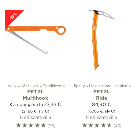
-19%
‪»
Kiipeily
‪»
Jääruuvit
‪»
Tarvikkeet
Lajit
‪»
‪»
Kiipeily
‪»
Hakut
‪»
Vaellushakut
‪»
PETZL
PETZL
Multihook
Ride
Kampanjahinta
27,43 €
84,90 €
(21,86 €, alv 0)
(67,65 €, alv 0)
Heti saatavilla
Heti saatavilla
☆
☆
☆
☆
☆
☆
☆
☆
☆
☆
(35)
(45)