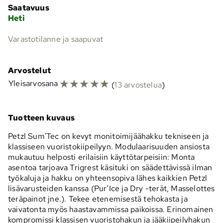
Saatavuus
Heti
Varastotilanne ja saapuvat
Arvostelut
☆
☆
☆
☆
☆
Yleisarvosana
(
13 arvostelua
)
Tuotteen kuvaus
Petzl Sum'Tec on kevyt monitoimijäähakku tekniseen ja
klassiseen vuoristokiipeilyyn. Modulaarisuuden ansiosta
mukautuu helposti erilaisiin käyttötarpeisiin: Monta
asentoa tarjoava Trigrest käsituki on säädettävissä ilman
työkaluja ja hakku on yhteensopiva lähes kaikkien Petzl
lisävarusteiden kanssa (Pur’Ice ja Dry -terät, Masselottes
teräpainot jne.). Tekee etenemisestä tehokasta ja
vaivatonta myös haastavammissa paikoissa. Erinomainen
kompromissi klassisen vuoristohakun ja jääkiipeilyhakun