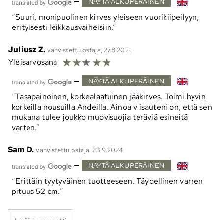
—
NÄYTÄ ALKUPERÄINEN
Suuri, monipuolinen kirves yleiseen vuorikiipeilyyn,
erityisesti leikkausvaiheisiin.
Juliusz Z.
vahvistettu ostaja, 27.8.2021
☆
☆
☆
☆
☆
Yleisarvosana
—
NÄYTÄ ALKUPERÄINEN
Tasapainoinen, korkealaatuinen jääkirves. Toimi hyvin
korkeilla nousuilla Andeilla. Ainoa viisauteni on, että sen
mukana tulee joukko muovisuojia teräviä esineitä
varten.
Sam D.
vahvistettu ostaja, 23.9.2024
—
NÄYTÄ ALKUPERÄINEN
Erittäin tyytyväinen tuotteeseen. Täydellinen varren
pituus 52 cm.