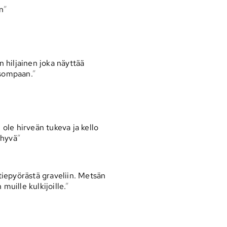
en
n hiljainen joka näyttää
sompaan.
 ole hirveän tukeva ja kello
 hyvä
ntiepyörästä graveliin. Metsän
muille kulkijoille.