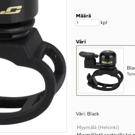
Määrä
kpl
Väri
Bla
Toim
Väri: Black
Myymälä (Helsinki)
Myymälästä saatavilla tai n