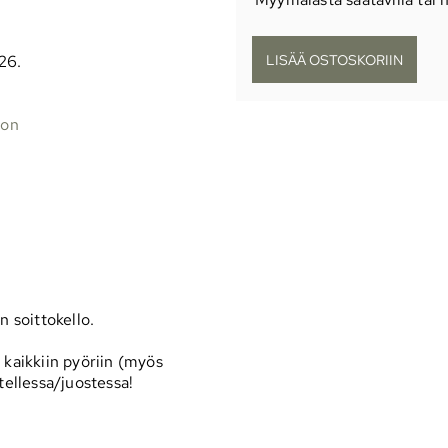
026.
oon
n soittokello.
 kaikkiin pyöriin (myös
tellessa/juostessa!