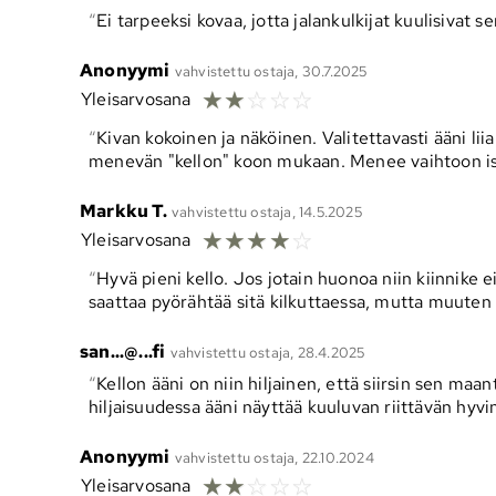
Ei tarpeeksi kovaa, jotta jalankulkijat kuulisivat s
Anonyymi
vahvistettu ostaja, 30.7.2025
☆
☆
☆
☆
☆
Yleisarvosana
Kivan kokoinen ja näköinen. Valitettavasti ääni liia
menevän "kellon" koon mukaan. Menee vaihtoon i
Markku T.
vahvistettu ostaja, 14.5.2025
☆
☆
☆
☆
☆
Yleisarvosana
Hyvä pieni kello. Jos jotain huonoa niin kiinnike ei
saattaa pyörähtää sitä kilkuttaessa, mutta muuten
san...@...fi
vahvistettu ostaja, 28.4.2025
Kellon ääni on niin hiljainen, että siirsin sen maa
hiljaisuudessa ääni näyttää kuuluvan riittävän hyvin 
Anonyymi
vahvistettu ostaja, 22.10.2024
☆
☆
☆
☆
☆
Yleisarvosana