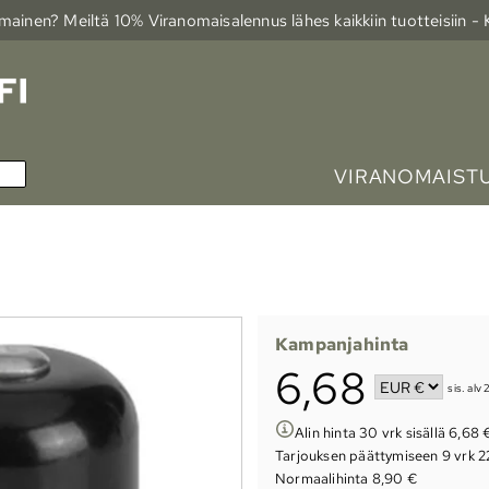
ainen? Meiltä 10% Viranomais­alennus lähes kaikkiin tuotteisiin -
VIRANOMAIST
Kampanjahinta
6,68
sis. alv
Alin hinta 30 vrk sisällä 6,68 
Tarjouksen päättymiseen
9 vrk 2
Normaalihinta 8,90 €