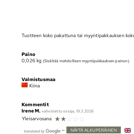
Tuotteen koko pakattuna tai myyntipakkauksen kok
Paino
0,026
kg
(Sisältää mahdollisen myyntipakkauksen painon)
Valmistusmaa
Kiina
Kommentit
Irene M.
vahvistettu ostaja, 19.3.2026
☆
☆
☆
☆
☆
Yleisarvosana
—
NÄYTÄ ALKUPERÄINEN