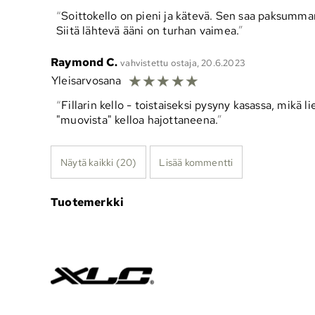
Soittokello on pieni ja kätevä. Sen saa paksumma
Siitä lähtevä ääni on turhan vaimea.
Raymond C.
vahvistettu ostaja, 20.6.2023
☆
☆
☆
☆
☆
Yleisarvosana
Fillarin kello - toistaiseksi pysyny kasassa, mikä l
"muovista" kelloa hajottaneena.
Näytä kaikki (20)
Lisää kommentti
Tuotemerkki