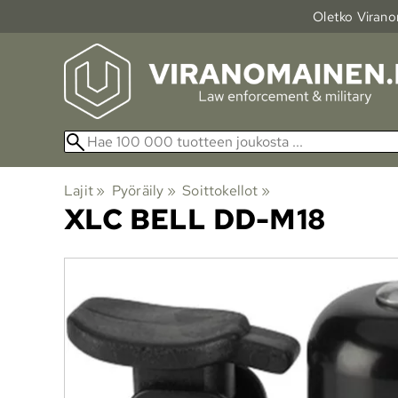
Oletko Viranom
Lajit
‪»
Pyöräily
‪»
Soittokellot
‪»
XLC
BELL DD-M18