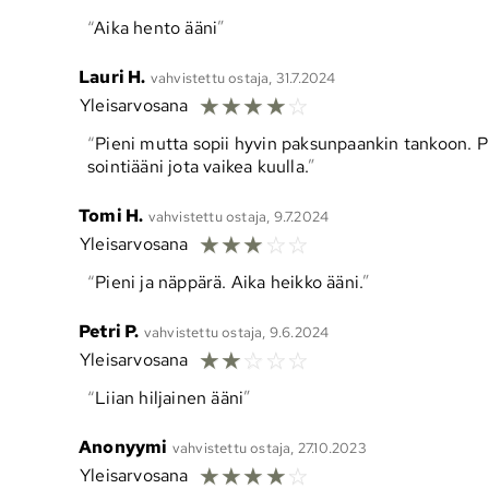
Aika hento ääni
Lauri H.
vahvistettu ostaja, 31.7.2024
☆
☆
☆
☆
☆
Yleisarvosana
Pieni mutta sopii hyvin paksunpaankin tankoon. Pi
sointiääni jota vaikea kuulla.
Tomi H.
vahvistettu ostaja, 9.7.2024
☆
☆
☆
☆
☆
Yleisarvosana
Pieni ja näppärä. Aika heikko ääni.
Petri P.
vahvistettu ostaja, 9.6.2024
☆
☆
☆
☆
☆
Yleisarvosana
Liian hiljainen ääni
Anonyymi
vahvistettu ostaja, 27.10.2023
☆
☆
☆
☆
☆
Yleisarvosana