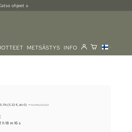
 Katso ohjeet »
UOTTEET
METSÄSTYS
INFO
 25.5% (5.32 €, alv 0)
+
toimituskulut
€
2 h 18 m 15 s