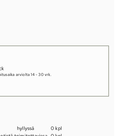
ck
itusaika arviolta
14 - 30 vrk
.
hyllyssä
0 kpl
etistä toimitettavissa
0 kpl