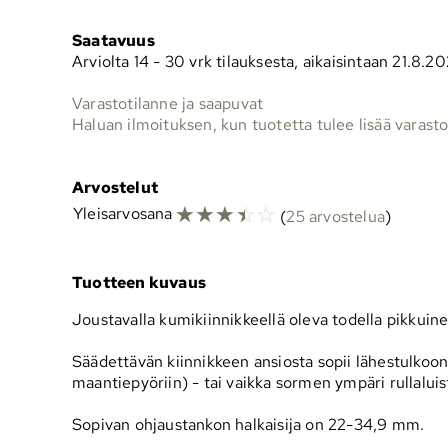
Saatavuus
Arviolta
14 - 30 vrk tilauksesta, aikaisintaan 21.8.2
Varastotilanne ja saapuvat
Haluan ilmoituksen, kun tuotetta tulee lisää varast
Arvostelut
☆
☆
☆
☆
☆
Yleisarvosana
(
25 arvostelua
)
Tuotteen kuvaus
Joustavalla kumikiinnikkeellä oleva todella pikkuine
Säädettävän kiinnikkeen ansiosta sopii lähestulkoon
maantiepyöriin) - tai vaikka sormen ympäri rullaluis
Sopivan ohjaustankon halkaisija on 22-34,9 mm.