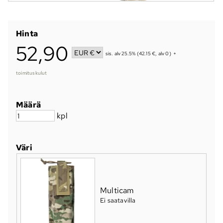
Hinta
52,90
sis. alv 25.5% (42.15 €, alv 0)
+
toimituskulut
Määrä
kpl
Väri
Multicam
Ei saatavilla