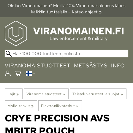
Oletko Viranomainen? Meiltä 10% Viranomais­alennus lähes
kaikkiin tuotteisiin - Katso ohjeet »
VIRANOMAISTUOTTEET
METSÄSTYS
INFO
Lajit
‪»
Viranomaistuotteet
‪»
Taisteluvarusteet ja suojat
‪»
Molle-taskut
‪»
Elektroniikkataskut
‪»
CRYE PRECISION
AVS
MBITR POUCH