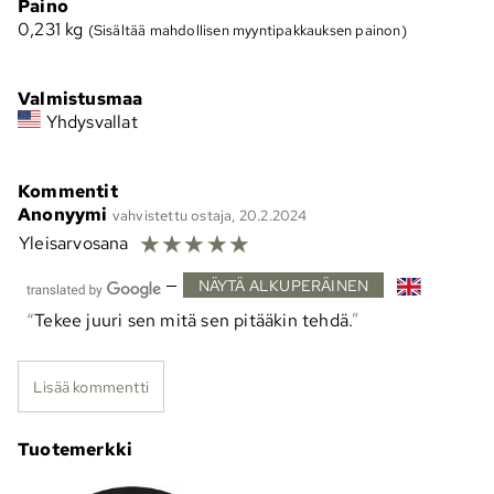
Paino
0,231
kg
(Sisältää mahdollisen myyntipakkauksen painon)
Valmistusmaa
Yhdysvallat
Kommentit
Anonyymi
vahvistettu ostaja, 20.2.2024
☆
☆
☆
☆
☆
Yleisarvosana
—
NÄYTÄ ALKUPERÄINEN
Tekee juuri sen mitä sen pitääkin tehdä.
Lisää kommentti
Tuotemerkki