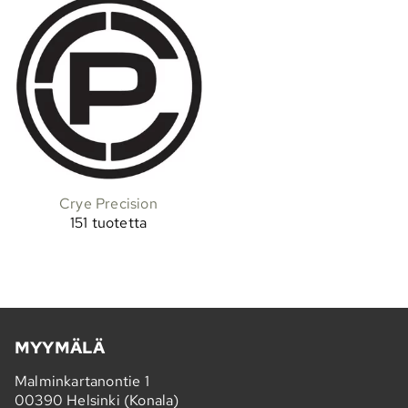
Crye Precision
151 tuotetta
MYYMÄLÄ
Malminkartanontie 1
00390 Helsinki (Konala)