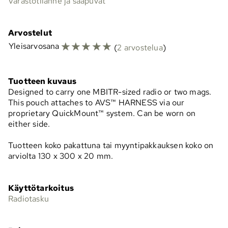
Varastotilanne ja saapuvat
Arvostelut
☆
☆
☆
☆
☆
Yleisarvosana
(
2 arvostelua
)
Tuotteen kuvaus
Designed to carry one MBITR-sized radio or two mags.
This pouch attaches to AVS™ HARNESS via our
proprietary QuickMount™ system. Can be worn on
either side.
Tuotteen koko pakattuna tai myyntipakkauksen koko on
arviolta 130 x 300 x 20 mm.
Käyttötarkoitus
Radiotasku