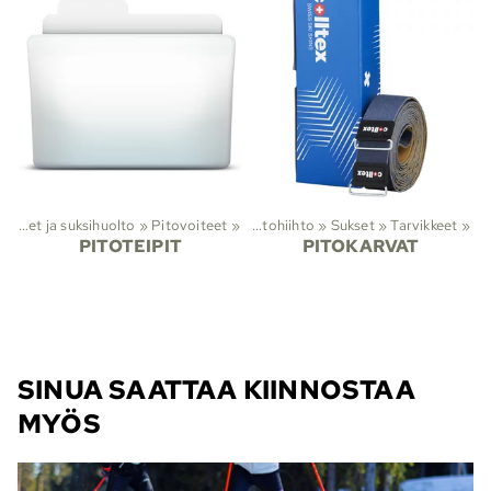
Suksivoiteet ja suksihuolto
Lajit
‪»
Pitovoiteet
‪»
Hiihto
‪»
‪»
Maastohiihto
‪»
Sukset
‪»
Tarvikkeet
‪»
PITOTEIPIT
PITOKARVAT
SINUA SAATTAA KIINNOSTAA
MYÖS