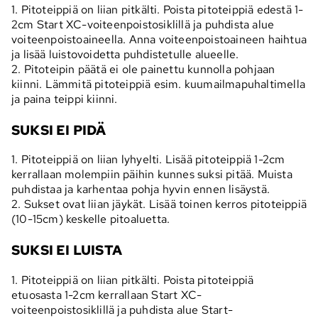
1. Pitoteippiä on liian pitkälti. Poista pitoteippiä edestä 1-
2cm Start XC-voiteenpoistosiklillä ja puhdista alue
voiteenpoistoaineella. Anna voiteenpoistoaineen haihtua
ja lisää luistovoidetta puhdistetulle alueelle.
2. Pitoteipin päätä ei ole painettu kunnolla pohjaan
kiinni. Lämmitä pitoteippiä esim. kuumailmapuhaltimella
ja paina teippi kiinni.
SUKSI EI PIDÄ
1. Pitoteippiä on liian lyhyelti. Lisää pitoteippiä 1-2cm
kerrallaan molempiin päihin kunnes suksi pitää. Muista
puhdistaa ja karhentaa pohja hyvin ennen lisäystä.
2. Sukset ovat liian jäykät. Lisää toinen kerros pitoteippiä
(10-15cm) keskelle pitoaluetta.
SUKSI EI LUISTA
1. Pitoteippiä on liian pitkälti. Poista pitoteippiä
etuosasta 1-2cm kerrallaan Start XC-
voiteenpoistosiklillä ja puhdista alue Start-