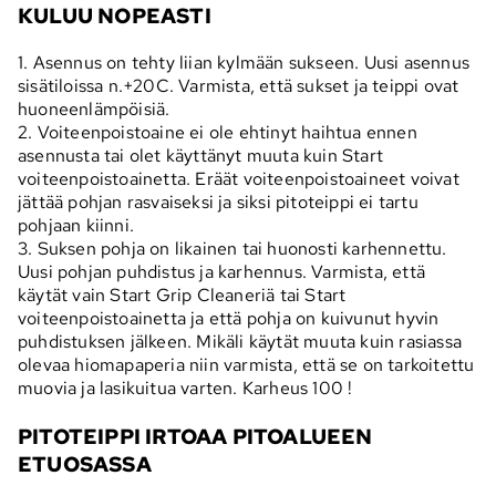
KULUU NOPEASTI
1. Asennus on tehty liian kylmään sukseen. Uusi asennus
sisätiloissa n.+20C. Varmista, että sukset ja teippi ovat
huoneenlämpöisiä.
2. Voiteenpoistoaine ei ole ehtinyt haihtua ennen
asennusta tai olet käyttänyt muuta kuin Start
voiteenpoistoainetta. Eräät voiteenpoistoaineet voivat
jättää pohjan rasvaiseksi ja siksi pitoteippi ei tartu
pohjaan kiinni.
3. Suksen pohja on likainen tai huonosti karhennettu.
Uusi pohjan puhdistus ja karhennus. Varmista, että
käytät vain Start Grip Cleaneriä tai Start
voiteenpoistoainetta ja että pohja on kuivunut hyvin
puhdistuksen jälkeen. Mikäli käytät muuta kuin rasiassa
olevaa hiomapaperia niin varmista, että se on tarkoitettu
muovia ja lasikuitua varten. Karheus 100 !
PITOTEIPPI IRTOAA PITOALUEEN
ETUOSASSA