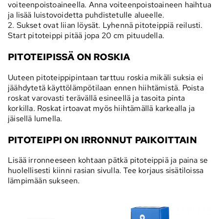
voiteenpoistoaineella. Anna voiteenpoistoaineen haihtua
ja lisää luistovoidetta puhdistetulle alueelle.
2. Sukset ovat liian löysät. Lyhennä pitoteippiä reilusti.
Start pitoteippi pitää jopa 20 cm pituudella.
PITOTEIPISSÄ ON ROSKIA
Uuteen pitoteippipintaan tarttuu roskia mikäli suksia ei
jäähdytetä käyttölämpötilaan ennen hiihtämistä. Poista
roskat varovasti terävällä esineellä ja tasoita pinta
korkilla. Roskat irtoavat myös hiihtämällä karkealla ja
jäisellä lumella.
PITOTEIPPI ON IRRONNUT PAIKOITTAIN
Lisää irronneeseen kohtaan pätkä pitoteippiä ja paina se
huolellisesti kiinni rasian sivulla. Tee korjaus sisätiloissa
lämpimään sukseen.