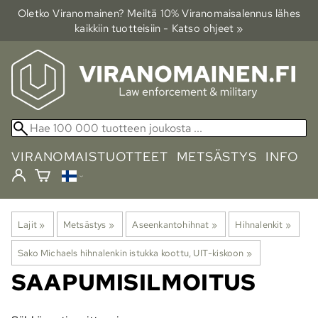
Oletko Viranomainen? Meiltä 10% Viranomais­alennus lähes
kaikkiin tuotteisiin - Katso ohjeet »
VIRANOMAISTUOTTEET
METSÄSTYS
INFO
Lajit
‪»
Metsästys
‪»
Aseenkantohihnat
‪»
Hihnalenkit
‪»
Sako Michaels hihnalenkin istukka koottu, UIT-kiskoon
‪»
SAAPUMISILMOITUS