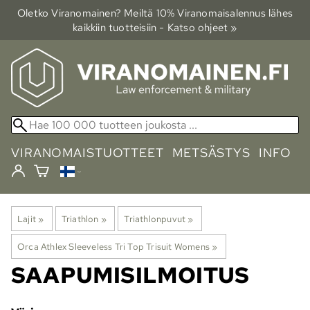
Oletko Viranomainen? Meiltä 10% Viranomais­alennus lähes
kaikkiin tuotteisiin - Katso ohjeet »
VIRANOMAISTUOTTEET
METSÄSTYS
INFO
Lajit
‪»
Triathlon
‪»
Triathlonpuvut
‪»
Orca Athlex Sleeveless Tri Top Trisuit Womens
‪»
SAAPUMISILMOITUS