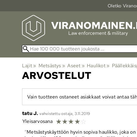
Oletko Viranom
Lajit
‪»
Metsästys
‪»
Aseet
‪»
Haulikot
‪»
Päällekkäis
ARVOSTELUT
Vain tuotteen ostaneet asiakkaat voivat antaa täh
tatu J.
vahvistettu ostaja, 3.11.2019
☆
☆
☆
☆
☆
Yleisarvosana
Metsästyskäyttöön hyvin sopiva haulikko, joka on v