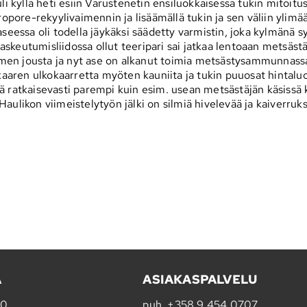
li kyllä heti esiin Varustenetin ensiluokkaisessa tukin mitoitu
ore-rekyylivaimennin ja lisäämällä tukin ja sen väliin ylimäär
aseessa oli todella jäykäksi säädetty varmistin, joka kylmänä 
skeutumisliidossa ollut teeripari sai jatkaa lentoaan metsäst
en jousta ja nyt ase on alkanut toimia metsästysammunnassak
inkaaren ulkokaarretta myöten kauniita ja tukin puuosat hinta
atkaisevasti parempi kuin esim. usean metsästäjän käsissä 
aulikon viimeistelytyön jälki on silmiä hivelevää ja kaiverruks
A
ASIAKASPALVELU
20
puh.
+358 9 454 0707