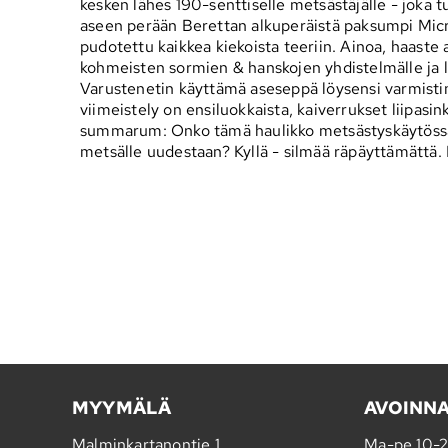
kesken lähes 190-senttiselle metsästäjälle - joka tu
aseen perään Berettan alkuperäistä paksumpi Microp
pudotettu kaikkea kiekoista teeriin. Ainoa, haaste 
kohmeisten sormien & hanskojen yhdistelmälle ja la
Varustenetin käyttämä aseseppä löysensi varmistim
viimeistely on ensiluokkaista, kaiverrukset liipas
summarum: Onko tämä haulikko metsästyskäytössä r
metsälle uudestaan? Kyllä - silmää räpäyttämättä. H
MYYMÄLÄ
AVOINN
Malminkartanontie 1
Ma-pe 10-