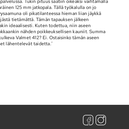
spalvelussa. Tukin pituus saatiin oikeaksi vaihtamalla
äinen 125 mm jatkopala. Tällä työkalulla on jo
syysaamuna oli pikatilanteessa hieman liian jäykkä
äjästä tietämättä. Tämän tapauksen jälkeen
in ideaalisesti. Kuten todettua, niin aseen
luokkaankin nähden poikkeuksellisen kauniit. Summa
kulkeva Valmet 412? Ei. Ostaisinko tämän aseen
et lähentelevät taidetta.