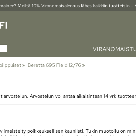
ainen? Meiltä 10% Viranomais­alennus lähes kaikkiin tuotteisiin -
VIRANOMAIST
piippuiset
‪»
Beretta 695 Field 12/76
‪»
tiarvostelun. Arvostelun voi antaa aikaisintaan 14 vrk tuottee
iimeistelty poikkeuksellisen kauniisti. Tukin muotoilu on minu