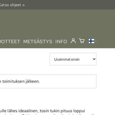
 Katso ohjeet »
UOTTEET
METSÄSTYS
INFO
n toimituksen jälkeen.
lle lähes ideaalinen, tosin tukin pituus loppui