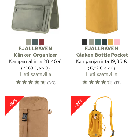
FJÄLLRÄVEN
FJÄLLRÄVEN
Kånken Organizer
Kånken Bottle Pocket
Kampanjahinta
28,46 €
Kampanjahinta
19,85 €
(22,68 €, alv 0)
(15,82 €, alv 0)
Heti saatavilla
Heti saatavilla
☆
☆
☆
☆
☆
☆
☆
☆
☆
☆
(30)
(13)
-25%
-19%