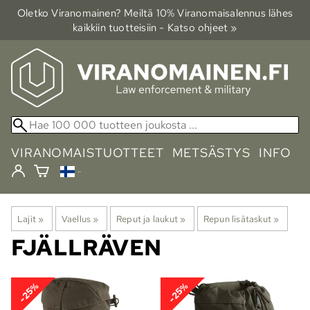
Oletko Viranomainen? Meiltä 10% Viranomais­alennus lähes
kaikkiin tuotteisiin - Katso ohjeet »
VIRANOMAISTUOTTEET
METSÄSTYS
INFO
Lajit
‪»
Vaellus
‪»
Reput ja laukut
‪»
Repun lisätaskut
‪»
FJÄLLRÄVEN
-25%
-25%