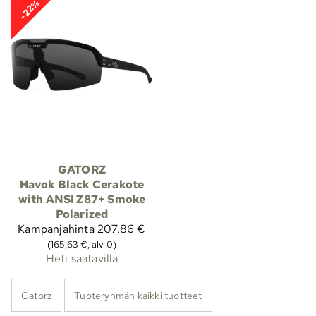
-22%
GATORZ
Havok Black Cerakote
with ANSI Z87+ Smoke
Polarized
Kampanjahinta
207,86 €
(165,63 €, alv 0)
Heti saatavilla
Gatorz
Tuoteryhmän kaikki tuotteet