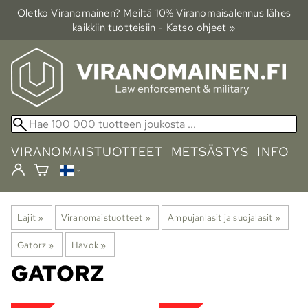
Oletko Viranomainen? Meiltä 10% Viranomais­alennus lähes
kaikkiin tuotteisiin - Katso ohjeet »
VIRANOMAISTUOTTEET
METSÄSTYS
INFO
Lajit
‪»
Viranomaistuotteet
‪»
Ampujanlasit ja suojalasit
‪»
Gatorz
‪»
Havok
‪»
GATORZ