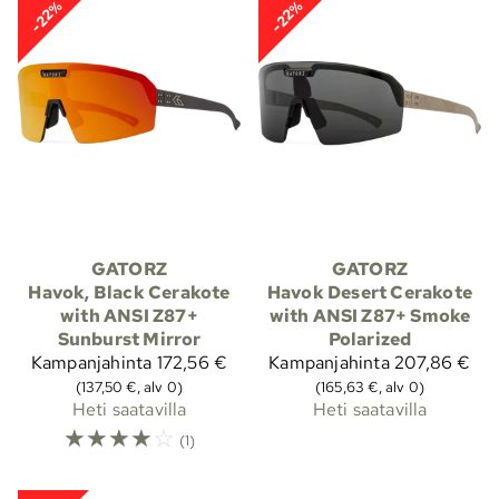
-22%
-22%
GATORZ
GATORZ
Havok, Black Cerakote
Havok Desert Cerakote
with ANSI Z87+
with ANSI Z87+ Smoke
Sunburst Mirror
Polarized
Kampanjahinta
172,56 €
Kampanjahinta
207,86 €
(137,50 €, alv 0)
(165,63 €, alv 0)
Heti saatavilla
Heti saatavilla
☆
☆
☆
☆
☆
(1)