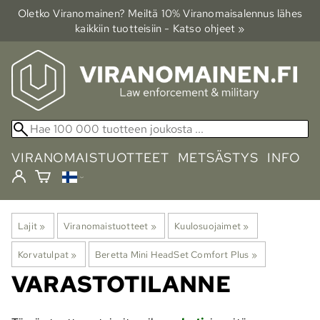
Oletko Viranomainen? Meiltä 10% Viranomais­alennus lähes
kaikkiin tuotteisiin - Katso ohjeet »
VIRANOMAISTUOTTEET
METSÄSTYS
INFO
Lajit
‪»
Viranomaistuotteet
‪»
Kuulosuojaimet
‪»
Korvatulpat
‪»
Beretta Mini HeadSet Comfort Plus
‪»
VARASTOTILANNE