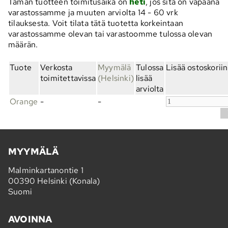
Tämän tuotteen toimitusaika on
heti
, jos sitä on vapaana
varastossamme ja muuten arviolta
14 - 60 vrk
tilauksesta. Voit tilata tätä tuotetta korkeintaan
varastossamme olevan tai varastoomme tulossa olevan
määrän.
Tuote
Verkosta
Myymälä
Tulossa
Lisää ostoskoriin
toimitettavissa
(Helsinki)
lisää
arviolta
Orange
-
-
MYYMÄLÄ
Malminkartanontie 1
00390 Helsinki (Konala)
Suomi
AVOINNA