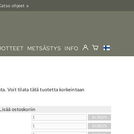
 Katso ohjeet »
UOTTEET
METSÄSTYS
INFO
ta. Voit tilata tätä tuotetta korkeintaan
Lisää ostoskoriin