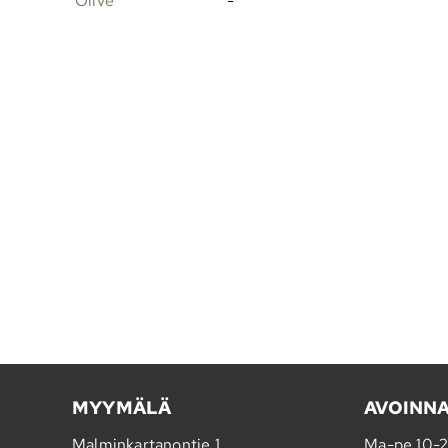
Olive
-
MYYMÄLÄ
AVOINN
Malminkartanontie 1
Ma-pe 10-