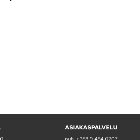
-
A
ASIAKASPALVELU
20
puh.
+358 9 454 0707