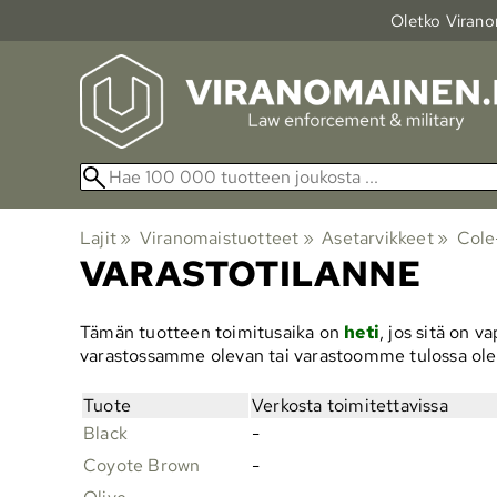
Oletko Viranom
Lajit
‪»
Viranomaistuotteet
‪»
Asetarvikkeet
‪»
Cole
VARASTOTILANNE
Tämän tuotteen toimitusaika on
heti
, jos sitä on 
varastossamme olevan tai varastoomme tulossa ol
Tuote
Verkosta toimitettavissa
Black
-
Coyote Brown
-