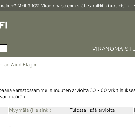
ainen? Meiltä 10% Viranomais­alennus lähes kaikkiin tuotteisiin -
VIRANOMAIST
-Tac Wind Flag
‪»
vapaana varastossamme ja muuten arviolta
30 - 60 vrk
tilaukses
evan määrän.
Myymälä (Helsinki)
Tulossa lisää arviolta
-
-