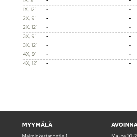
1X, 9'
-
-
1X, 12'
-
-
2X, 9'
-
-
2X, 12'
-
-
3X, 9'
-
-
3X, 12'
-
-
4X, 9'
-
-
4X, 12'
-
-
MYYMÄLÄ
AVOINN
Malminkartanontie 1
Ma-pe 10-