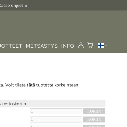
 Katso ohjeet »
UOTTEET
METSÄSTYS
INFO
a. Voit tilata tätä tuotetta korkeintaan
ä ostoskoriin