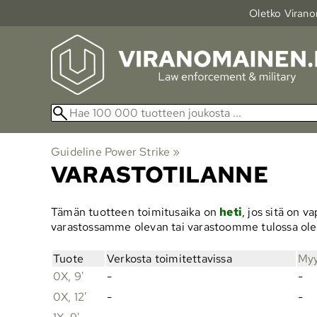
Oletko Viranom
Guideline Power Strike
‪»
VARASTOTILANNE
Tämän tuotteen toimitusaika on
heti
, jos sitä on 
varastossamme olevan tai varastoomme tulossa ol
Tuote
Verkosta toimitettavissa
Myy
0X, 9'
-
-
0X, 12'
-
-