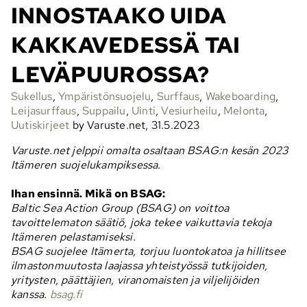
INNOSTAAKO UIDA
KAKKAVEDESSÄ TAI
LEVÄPUUROSSA?
Sukellus
,
Ympäristönsuojelu
,
Surffaus
,
Wakeboarding
,
Leijasurffaus
,
Suppailu
,
Uinti
,
Vesiurheilu
,
Melonta
,
Uutiskirjeet
by Varuste.net, 31.5.2023
Varuste.net jelppii omalta osaltaan BSAG:n kesän 2023
Itämeren suojelukampiksessa.
Ihan ensinnä. Mikä on BSAG:
Baltic Sea Action Group (BSAG) on voittoa
tavoittelematon säätiö, joka tekee vaikuttavia tekoja
Itämeren pelastamiseksi.
BSAG suojelee Itämerta, torjuu luontokatoa ja hillitsee
ilmastonmuutosta laajassa yhteistyössä tutkijoiden,
yritysten, päättäjien, viranomaisten ja viljelijöiden
kanssa.
bsag.fi