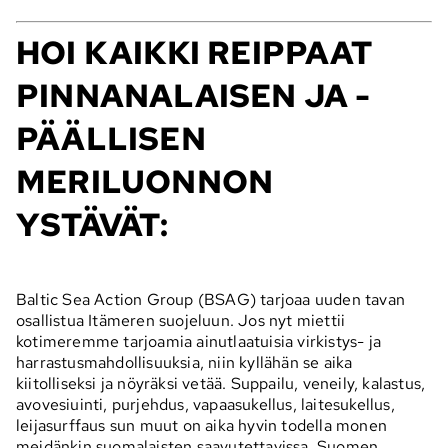
HOI KAIKKI REIPPAAT
PINNANALAISEN JA -
PÄÄLLISEN
MERILUONNON
YSTÄVÄT:
Baltic Sea Action Group (BSAG) tarjoaa uuden tavan
osallistua Itämeren suojeluun. Jos nyt miettii
kotimeremme tarjoamia ainutlaatuisia virkistys- ja
harrastusmahdollisuuksia, niin kyllähän se aika
kiitolliseksi ja nöyräksi vetää. Suppailu, veneily, kalastus,
avovesiuinti, purjehdus, vapaasukellus, laitesukellus,
leijasurffaus sun muut on aika hyvin todella monen
meidänkin suomalaisten saavutettavissa. Suomen