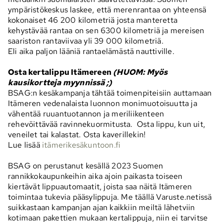
ympäristökeskus laskee, että merenrantaa on yhteensä
kokonaiset 46 200 kilometriä josta manteretta
kehystävää rantaa on sen 6300 kilometriä ja mereisen
saariston rantaviivaa yli 39 000 kilometriä.
Eli aika paljon lääniä rantaelämästä nauttiville.
Osta kertalippu Itämereen
(HUOM: Myös
kausikortteja myynnissä ;)
BSAG:n kesäkampanja tähtää toimenpiteisiin auttamaan
Itämeren vedenalaista luonnon monimuotoisuutta ja
vähentää ruuantuotannon ja meriliikenteen
rehevöittävää ravinnekuormitusta. Osta lippu, kun uit,
veneilet tai kalastat. Osta kaverillekin!
Lue lisää
itämerikesäkuntoon.fi
BSAG on perustanut kesällä 2023
Suomen
rannikkokaupunkeihin aika ajoin paikasta toiseen
kiertävät lippuautomaatit, joista saa näitä Itämeren
toimintaa tukevia pääsylippuja. Me täällä Varuste.netissä
suikkastaan kampanjan ajan kaikkiin meiltä lähetviin
kotimaan pakettien mukaan kertalippuja, niin ei tarvitse