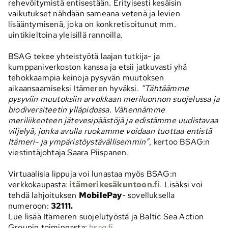
rehevöitymistä entisestään. Erityisesti kesäisin
vaikutukset nähdään sameana
vetenä ja levien
lisääntymisenä, joka on konkretisoitunut mm.
uintikieltoina yleisillä rannoilla.
BSAG tekee yhteistyötä laajan tutkija- ja
kumppaniverkoston kanssa ja etsii jatkuvasti yhä
tehokkaampia
keinoja pysyvän muutoksen
aikaansaamiseksi Itämeren hyväksi.
“Tähtäämme
pysyviin muutoksiin
arvokkaan meriluonnon suojelussa ja
biodiversiteetin ylläpidossa. Vähennämme
meriliikenteen
jätevesipäästöjä ja edistämme uudistavaa
viljelyä, jonka avulla ruokamme voidaan tuottaa entistä
Itämeri- ja ympäristöystävällisemmin”
, kertoo BSAG:n
viestintäjohtaja Saara Piispanen.
Virtuaalisia lippuja voi lunastaa myös BSAG:n
verkkokaupasta:
itämerikesäkuntoon.fi
. Lisäksi voi
tehdä lahjoituksen
MobilePay
-
sovelluksella
numeroon:
32111.
Lue lisää Itämeren suojelutyöstä ja Baltic Sea Action
Groupin toiminnasta:
bsag.fi