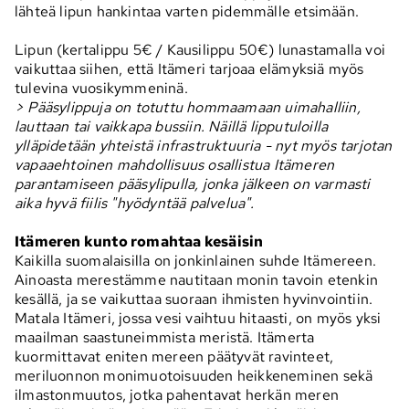
lähteä lipun hankintaa varten pidemmälle etsimään.
Lipun (kertalippu 5€ / Kausilippu 50€) lunastamalla voi
vaikuttaa
siihen, että Itämeri tarjoaa elämyksiä myös
tulevina vuosikymmeninä.
> Pääsylippuja on totuttu hommaamaan uimahalliin,
lauttaan tai vaikkapa bussiin. Näillä lipputuloilla
ylläpidetään yhteistä infrastruktuuria - nyt myös tarjotan
vapaaehtoinen mahdollisuus osallistua Itämeren
parantamiseen pääsylipulla, jonka jälkeen on varmasti
aika hyvä fiilis "hyödyntää palvelua".
Itämeren kunto romahtaa kesäisin
Kaikilla suomalaisilla on jonkinlainen suhde Itämereen.
Ainoasta merestämme nautitaan monin tavoin
etenkin
kesällä, ja se vaikuttaa suoraan ihmisten hyvinvointiin.
Matala Itämeri, jossa vesi vaihtuu
hitaasti, on myös yksi
maailman saastuneimmista meristä. Itämerta
kuormittavat eniten mereen
päätyvät ravinteet,
meriluonnon monimuotoisuuden heikkeneminen sekä
ilmastonmuutos, jotka
pahentavat herkän meren