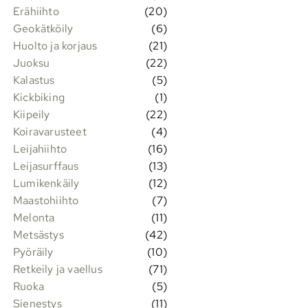
Erähiihto
(20)
Geokätköily
(6)
Huolto ja korjaus
(21)
Juoksu
(22)
Kalastus
(5)
Kickbiking
(1)
Kiipeily
(22)
Koiravarusteet
(4)
Leijahiihto
(16)
Leijasurffaus
(13)
Lumikenkäily
(12)
Maastohiihto
(7)
Melonta
(11)
Metsästys
(42)
Pyöräily
(10)
Retkeily ja vaellus
(71)
Ruoka
(5)
Sienestys
(11)