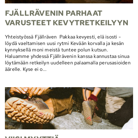
FJÄLLRÄVENIN PARHAAT
VARUSTEET KEVYTRETKEILYYN
Yhteistyössä Fjällräven Pakkaa kevyesti, elä isosti -
löydä vaeltamisen uusi rytmi Kevään korvalla ja kesän
kynnyksellä moni meistä tuntee polun kutsun.
Haluamme yhdessä Fjällrävenin kanssa kannustaa sinua
löytämään retkeilyn uudelleen palaamalla perusasioiden
äärelle. Kyse ei o...