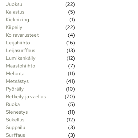
Juoksu
(22)
Kalastus
(5)
Kickbiking
(1)
Kiipeily
(22)
Koiravarusteet
(4)
Leijahiihto
(16)
Leijasurffaus
(13)
Lumikenkäily
(12)
Maastohiihto
(7)
Melonta
(11)
Metsästys
(41)
Pyöräily
(10)
Retkeily ja vaellus
(70)
Ruoka
(5)
Sienestys
(11)
Sukellus
(12)
Suppailu
(3)
Surffaus
(3)