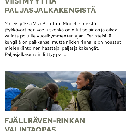
VIISI MYYTTIÄ
PALJASJALKAKENGISTÄ
Yhteistyössä VivoBarefoot Monelle meistä
jäykkävartinen vaelluskenkä on ollut se ainoa ja oikea
valinta poluille vuosikymmenten ajan. Perinteisillä
kengillä on paikkansa, mutta niiden rinnalle on noussut
mielenkiintoinen haastaja: paljasjalkakengät.
Paljasjalkakenkiin liittyy pal...
FJÄLLRÄVEN-RINKAN
VALINTAOPAS