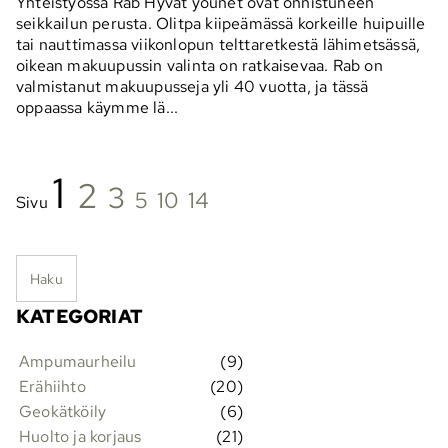
Yhteistyössä Rab Hyvät yöunet ovat onnistuneen
seikkailun perusta. Olitpa kiipeämässä korkeille huipuille
tai nauttimassa viikonlopun telttaretkestä lähimetsässä,
oikean makuupussin valinta on ratkaisevaa. Rab on
valmistanut makuupusseja yli 40 vuotta, ja tässä
oppaassa käymme lä...
1
2
3
5
10
14
Sivu
Haku
KATEGORIAT
Ampumaurheilu
(9)
Erähiihto
(20)
Geokätköily
(6)
Huolto ja korjaus
(21)