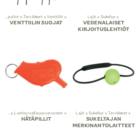
Sukelluspullot
‪»
Tarvikkeet
‪»
Venttiilit
‪»
Lajit
‪»
Sukellus
‪»
VENTTIILIN SUOJAT
VEDENALAISET
KIRJOITUSLEHTIÖT
ttelu
‪»
Lumiturvallisuusvarusteet
‪»
Lajit
‪»
Sukellus
‪»
Tarvikkeet
‪»
HÄTÄPILLIT
SUKELTAJAN
MERKINANTOLAITTEET