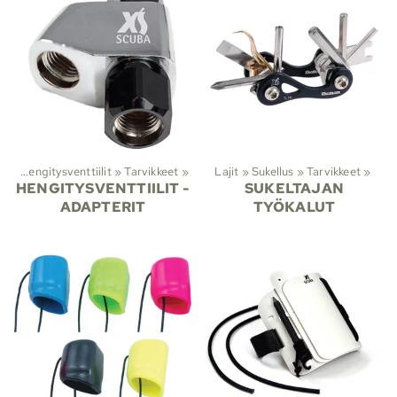
us
‪»
Hengitysventtiilit
‪»
Tarvikkeet
‪»
Lajit
‪»
Sukellus
‪»
Tarvikkeet
‪»
HENGITYSVENTTIILIT -
SUKELTAJAN
ADAPTERIT
TYÖKALUT