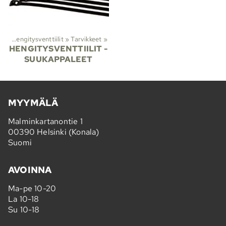
us
‪»
Hengitysventtiilit
‪»
Tarvikkeet
‪»
HENGITYSVENTTIILIT -
SUUKAPPALEET
MYYMÄLÄ
Malminkartanontie 1
00390 Helsinki (Konala)
Suomi
AVOINNA
Ma-pe 10-20
La 10-18
Su 10-18