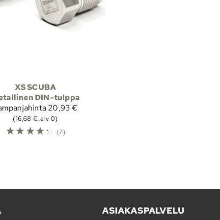
XS SCUBA
tallinen DIN-tulppa
ampanjahinta
20,93 €
(16,68 €, alv 0)
☆
☆
☆
☆
☆
(7)
A
ASIAKASPALVELU