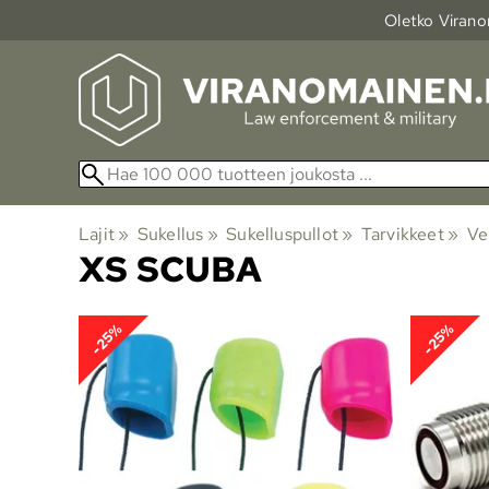
Oletko Viranom
Lajit
‪»
Sukellus
‪»
Sukelluspullot
‪»
Tarvikkeet
‪»
Ven
XS SCUBA
-25%
-25%