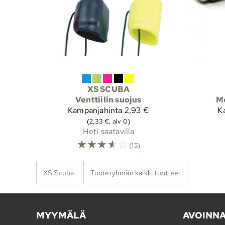
XS SCUBA
Venttiilin suojus
Me
Kampanjahinta
2,93 €
K
(2,33 €, alv 0)
Heti saatavilla
☆
☆
☆
☆
☆
(15)
XS Scuba
Tuoteryhmän kaikki tuotteet
MYYMÄLÄ
AVOINN