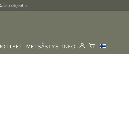
 Katso ohjeet »
UOTTEET
METSÄSTYS
INFO