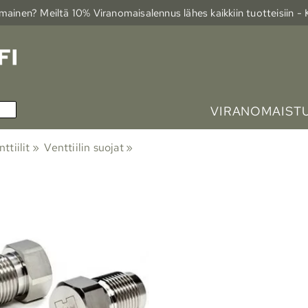
ainen? Meiltä 10% Viranomais­alennus lähes kaikkiin tuotteisiin -
VIRANOMAIST
ttiilit
‪»
Venttiilin suojat
‪»