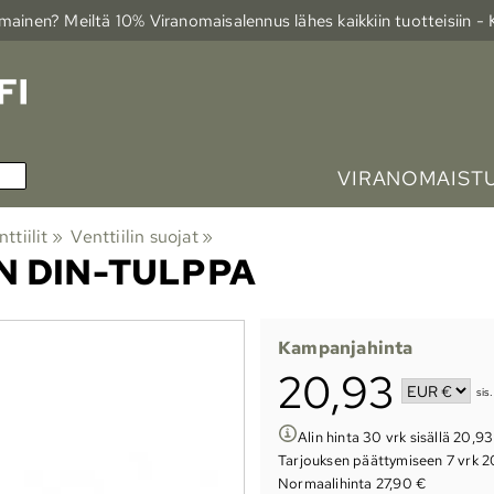
ainen? Meiltä 10% Viranomais­alennus lähes kaikkiin tuotteisiin -
VIRANOMAIST
ttiilit
‪»
Venttiilin suojat
‪»
N DIN-TULPPA
Kampanjahinta
20,93
sis
Alin hinta 30 vrk sisällä 20,9
Tarjouksen päättymiseen
7 vrk 2
Normaalihinta 27,90 €