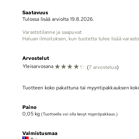
Saatavuus
Tulossa lisää arviolta 19.8.2026.
Varastotilanne ja saapuvat
Haluan ilmoituksen, kun tuotetta tulee lisää varast
Arvostelut
☆
☆
☆
☆
☆
Yleisarvosana
(
7 arvostelua
)
Tuotteen koko pakattuna tai myyntipakkauksen koko
Paino
0,05
kg
(Tuotteella voi olla kevyt myyntipakkaus.)
Valmistusmaa