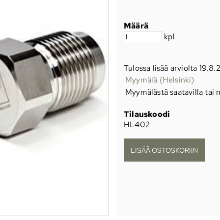
Määrä
kpl
Tulossa lisää arviolta 19.8
Myymälä (Helsinki)
Myymälästä saatavilla tai n
Tilauskoodi
HL402