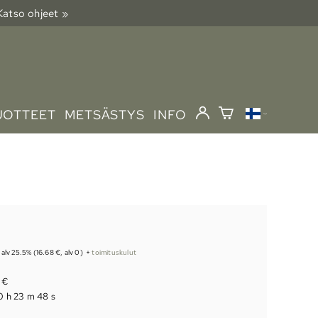
 Katso ohjeet »
UOTTEET
METSÄSTYS
INFO
. alv 25.5% (16.68 €, alv 0)
+
toimituskulut
3 €
0 h 23 m 47 s