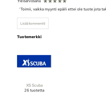
☆
☆
☆
☆
☆
Yleisarvosana
Toimii, vaikka myynti epäili ettei ole tuote jota tak
Lisää kommentti
Tuotemerkki
XS Scuba
26 tuotetta