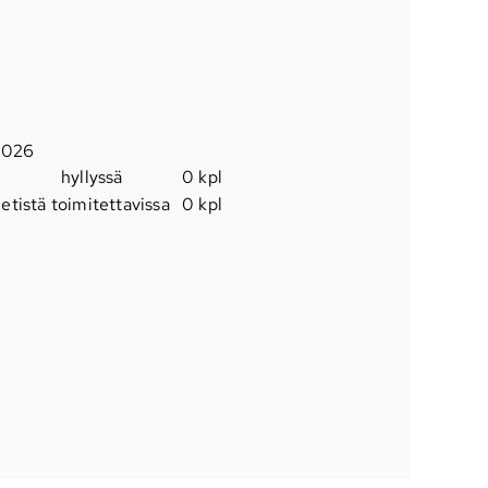
.2026
hyllyssä
0 kpl
etistä toimitettavissa
0 kpl