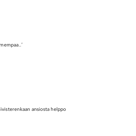
ummempaa..
Tiivisterenkaan ansiosta helppo