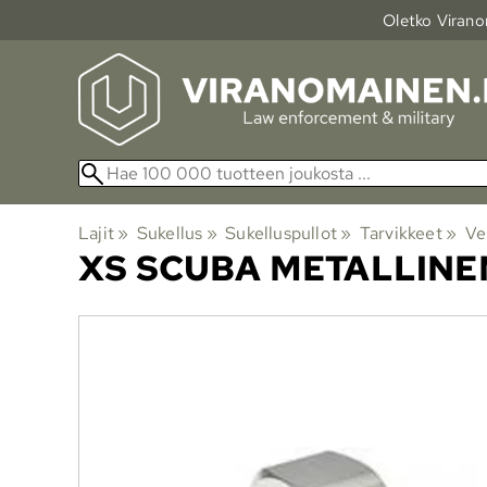
Oletko Viranom
Lajit
‪»
Sukellus
‪»
Sukelluspullot
‪»
Tarvikkeet
‪»
Ven
XS SCUBA
METALLINE