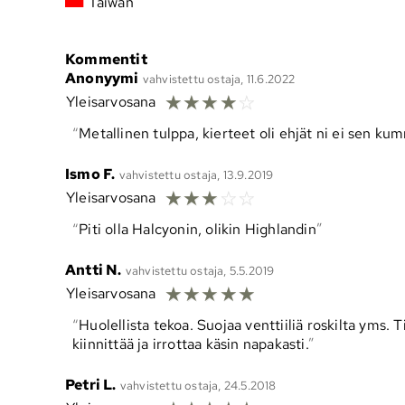
Taiwan
Kommentit
Anonyymi
vahvistettu ostaja, 11.6.2022
☆
☆
☆
☆
☆
Yleisarvosana
Metallinen tulppa, kierteet oli ehjät ni ei sen k
Ismo F.
vahvistettu ostaja, 13.9.2019
☆
☆
☆
☆
☆
Yleisarvosana
Piti olla Halcyonin, olikin Highlandin
Antti N.
vahvistettu ostaja, 5.5.2019
☆
☆
☆
☆
☆
Yleisarvosana
Huolellista tekoa. Suojaa venttiiliä roskilta yms. 
kiinnittää ja irrottaa käsin napakasti.
Petri L.
vahvistettu ostaja, 24.5.2018