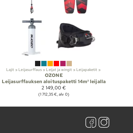
Lajit
‪»
Leijasurffaus
‪»
Leijat ja wingit
‪»
Leijapaketit
‪»
OZONE
Leijasurffauksen aloituspaketti 14m² leijalla
2 149,00 €
(1 712,35 €, alv 0)