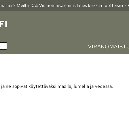
ainen? Meiltä 10% Viranomais­alennus lähes kaikkiin tuotteisiin -
VIRANOMAIST
ja ne sopivat käytettäväksi maalla, lumella ja vedessä.