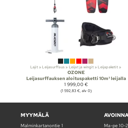
Lajit
‪»
Leijasurffaus
‪»
Leijat ja wingit
‪»
Leijapaketit
‪»
OZONE
Leijasurffauksen aloituspaketti 10m² leijalla
1 999,00 €
(1 592,83 €, alv 0)
MYYMÄLÄ
AVOINN
Malminkartanontie 1
Ma-pe 10-