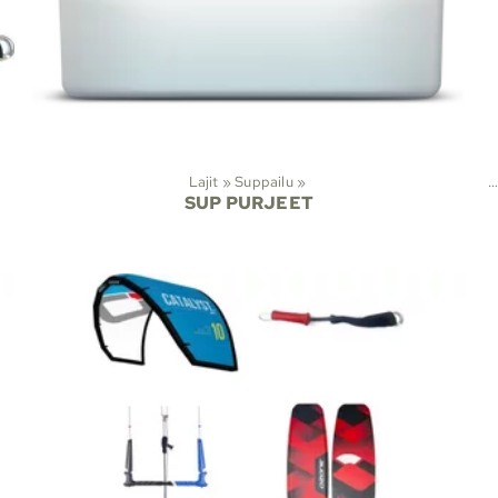
Lajit
‪»
Suppailu
‪»
Lajit
‪»
SUP PURJEET