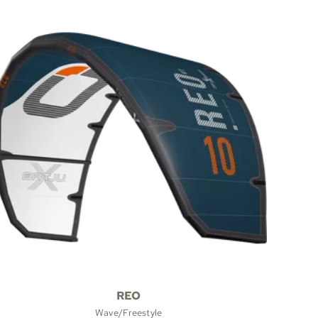
REO
Wave/Freestyle