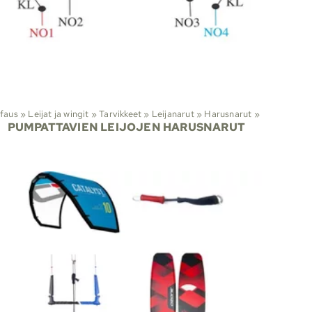
Leijasurffaus
‪»
Leijat ja wingit
‪»
Tarvikkeet
‪»
Leijanarut
‪»
Harusnarut
‪»
PUMPATTAVIEN LEIJOJEN HARUSNARUT