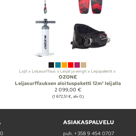
Lajit
‪»
Leijasurffaus
‪»
Leijat ja wingit
‪»
Leijapaketit
‪»
OZONE
Leijasurffauksen aloituspaketti 12m² leijalla
2 099,00 €
(1 672,51 €, alv 0)
A
ASIAKASPALVELU
20
puh.
+358 9 454 0707