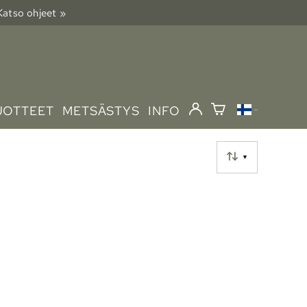
 Katso ohjeet »
UOTTEET
METSÄSTYS
INFO
▼