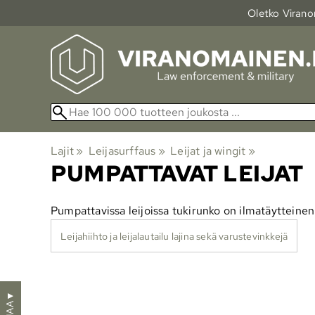
Oletko Viranom
Lajit
‪»
Leijasurffaus
‪»
Leijat ja wingit
‪»
PUMPATTAVAT LEIJAT
Pumpattavissa leijoissa tukirunko on ilmatäytteinen 
Leijahiihto ja leijalautailu lajina sekä varustevinkkejä
▼