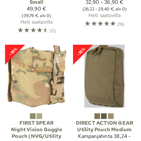
Small
32,90 - 36,90 €
49,90 €
(26,22 - 29,40 €, alv 0)
Heti saatavilla
(39,76 €, alv 0)
Heti saatavilla
☆
☆
☆
☆
☆
(16)
☆
☆
☆
☆
☆
(2)
-19%
-15%
FIRST SPEAR
DIRECT ACTION GEAR
Night Vision Goggle
Utility Pouch Medium
Pouch (NVG/Utility
Kampanjahinta
38,24 -