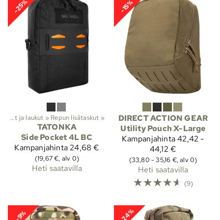
-25%
-15%
Reput ja laukut
‪»
Repun lisätaskut
‪»
DIRECT ACTION GEAR
TATONKA
Utility Pouch X-Large
Side Pocket 4L BC
Kampanjahinta
42,42 -
Kampanjahinta
24,68 €
44,12 €
(19,67 €, alv 0)
(33,80 - 35,16 €, alv 0)
Heti saatavilla
Heti saatavilla
☆
☆
☆
☆
☆
(9)
-24%
-9%