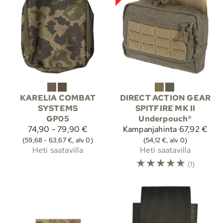
KARELIA COMBAT
DIRECT ACTION GEAR
SYSTEMS
SPITFIRE MK II
GP05
Underpouch®
74,90 - 79,90 €
Kampanjahinta
67,92 €
(59,68 - 63,67 €, alv 0)
(54,12 €, alv 0)
Heti saatavilla
Heti saatavilla
☆
☆
☆
☆
☆
(1)