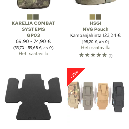
KARELIA COMBAT
HSGI
SYSTEMS
NVG Pouch
GP03
Kampanjahinta
123,24 €
69,90 - 74,90 €
(98,20 €, alv 0)
Heti saatavilla
(55,70 - 59,68 €, alv 0)
Heti saatavilla
☆
☆
☆
☆
☆
(1)
-25%