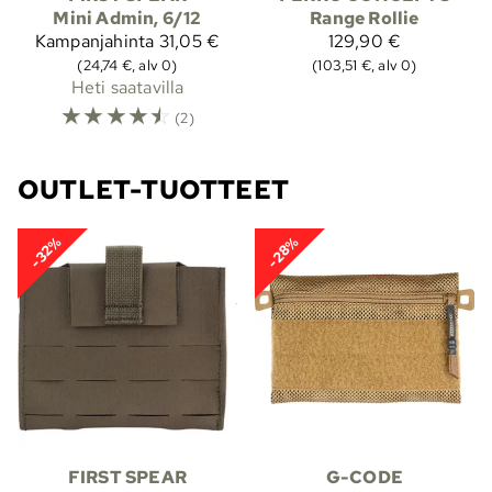
Mini Admin, 6/12
Range Rollie
Kampanjahinta
31,05 €
129,90 €
(24,74 €, alv 0)
(103,51 €, alv 0)
Heti saatavilla
☆
☆
☆
☆
☆
(2)
OUTLET-TUOTTEET
-32%
-28%
FIRST SPEAR
G-CODE