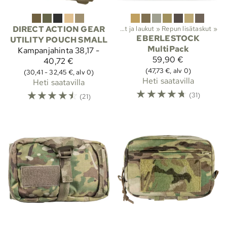
DIRECT ACTION GEAR
Lajit
‪»
Vaellus
‪»
Reput ja laukut
‪»
Repun lisätaskut
‪»
EBERLESTOCK
UTILITY POUCH SMALL
MultiPack
Kampanjahinta
38,17 -
59,90 €
40,72 €
(47,73 €, alv 0)
(30,41 - 32,45 €, alv 0)
Heti saatavilla
Heti saatavilla
☆
☆
☆
☆
☆
☆
☆
☆
☆
☆
(31)
(21)