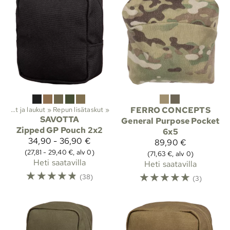
Reput ja laukut
‪»
Repun lisätaskut
‪»
FERRO CONCEPTS
SAVOTTA
General Purpose Pocket
Zipped GP Pouch 2x2
6x5
34,90 - 36,90 €
89,90 €
(27,81 - 29,40 €, alv 0)
(71,63 €, alv 0)
Heti saatavilla
Heti saatavilla
☆
☆
☆
☆
☆
☆
☆
☆
☆
☆
(38)
(3)