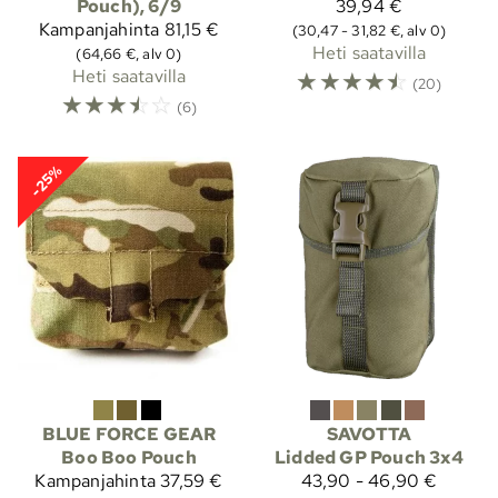
Pouch), 6/9
39,94 €
Kampanjahinta
81,15 €
(30,47 - 31,82 €, alv 0)
Heti saatavilla
(64,66 €, alv 0)
Heti saatavilla
☆
☆
☆
☆
☆
(20)
☆
☆
☆
☆
☆
(6)
-25%
BLUE FORCE GEAR
SAVOTTA
Boo Boo Pouch
Lidded GP Pouch 3x4
Kampanjahinta
37,59 €
43,90 - 46,90 €