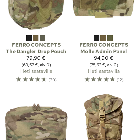
FERRO CONCEPTS
FERRO CONCEPTS
The Dangler Drop Pouch
Molle Admin Panel
79,90 €
94,90 €
(63,67 €, alv 0)
(75,62 €, alv 0)
Heti saatavilla
Heti saatavilla
☆
☆
☆
☆
☆
☆
☆
☆
☆
☆
(39)
(12)