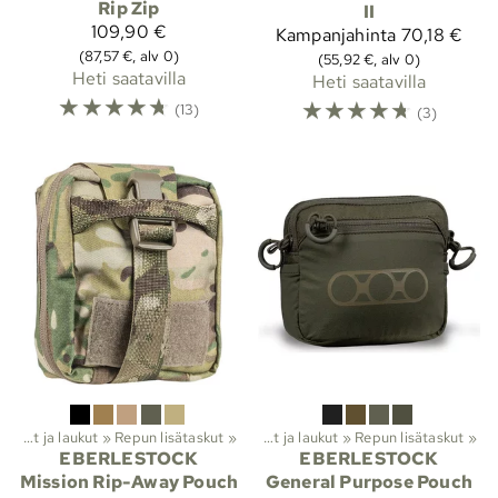
Rip Zip
II
109,90 €
Kampanjahinta
70,18 €
(87,57 €, alv 0)
(55,92 €, alv 0)
Heti saatavilla
Heti saatavilla
☆
☆
☆
☆
☆
☆
☆
☆
☆
☆
(13)
(3)
Reput ja laukut
‪»
Repun lisätaskut
Lajit
‪»
Vaellus
‪»
‪»
Reput ja laukut
‪»
Repun lisätaskut
‪»
EBERLESTOCK
EBERLESTOCK
Mission Rip-Away Pouch
General Purpose Pouch