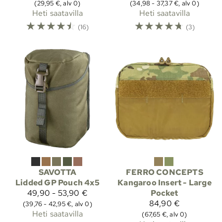
(29,95 €, alv 0)
(34,98 - 37,37 €, alv 0)
Heti saatavilla
Heti saatavilla
☆
☆
☆
☆
☆
☆
☆
☆
☆
☆
(16)
(3)
SAVOTTA
FERRO CONCEPTS
Lidded GP Pouch 4x5
Kangaroo Insert - Large
49,90 - 53,90 €
Pocket
84,90 €
(39,76 - 42,95 €, alv 0)
Heti saatavilla
(67,65 €, alv 0)