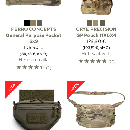
FERRO CONCEPTS
CRYE PRECISION
General Purpose Pocket
GP Pouch 11X6X4
6x9
129,90 €
105,90 €
(103,51 €, alv 0)
Heti saatavilla
(84,38 €, alv 0)
Heti saatavilla
☆
☆
☆
☆
☆
(21)
☆
☆
☆
☆
☆
(2)
-25%
-28%