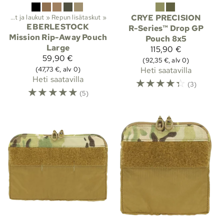
Reput ja laukut
‪»
Repun lisätaskut
‪»
CRYE PRECISION
EBERLESTOCK
R-Series™ Drop GP
Mission Rip-Away Pouch
Pouch 8x5
Large
115,90 €
59,90 €
(92,35 €, alv 0)
(47,73 €, alv 0)
Heti saatavilla
Heti saatavilla
☆
☆
☆
☆
☆
(3)
☆
☆
☆
☆
☆
(5)