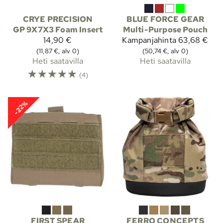
CRYE PRECISION
BLUE FORCE GEAR
GP 9X7X3 Foam Insert
Multi-Purpose Pouch
14,90 €
Kampanjahinta
63,68 €
(11,87 €, alv 0)
(50,74 €, alv 0)
Heti saatavilla
Heti saatavilla
☆
☆
☆
☆
☆
(4)
-22%
FIRST SPEAR
FERRO CONCEPTS