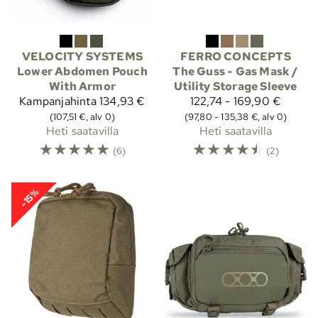
VELOCITY SYSTEMS
FERRO CONCEPTS
Lower Abdomen Pouch
The Guss - Gas Mask /
With Armor
Utility Storage Sleeve
Kampanjahinta
134,93 €
122,74 - 169,90 €
(107,51 €, alv 0)
(97,80 - 135,38 €, alv 0)
Heti saatavilla
Heti saatavilla
☆
☆
☆
☆
☆
☆
☆
☆
☆
☆
(6)
(2)
-15%