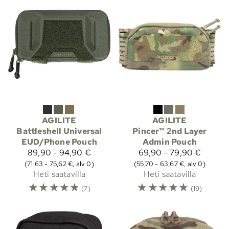
AGILITE
AGILITE
Battleshell Universal
Pincer™ 2nd Layer
EUD/Phone Pouch
Admin Pouch
89,90 - 94,90 €
69,90 - 79,90 €
(71,63 - 75,62 €, alv 0)
(55,70 - 63,67 €, alv 0)
Heti saatavilla
Heti saatavilla
☆
☆
☆
☆
☆
☆
☆
☆
☆
☆
(7)
(19)