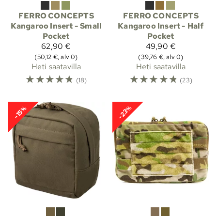
FERRO CONCEPTS
FERRO CONCEPTS
Kangaroo Insert - Small
Kangaroo Insert - Half
Pocket
Pocket
62,90 €
49,90 €
(50,12 €, alv 0)
(39,76 €, alv 0)
Heti saatavilla
Heti saatavilla
☆
☆
☆
☆
☆
☆
☆
☆
☆
☆
(18)
(23)
-23%
-15%