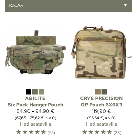
RAJAA
▼
AGILITE
CRYE PRECISION
Six Pack Hanger Pouch
GP Pouch 6X6X3
84,90 - 94,90 €
119,90 €
(67,65 - 75,62 €, alv 0)
(95,54 €, alv 0)
Heti saatavilla
Heti saatavilla
☆
☆
☆
☆
☆
☆
☆
☆
☆
☆
(55)
(23)