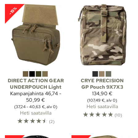
-15%
DIRECT ACTION GEAR
CRYE PRECISION
UNDERPOUCH Light
GP Pouch 9X7X3
Kampanjahinta
46,74 -
134,90 €
50,99 €
(107,49 €, alv 0)
Heti saatavilla
(37,24 - 40,63 €, alv 0)
Heti saatavilla
☆
☆
☆
☆
☆
(10)
☆
☆
☆
☆
☆
(2)