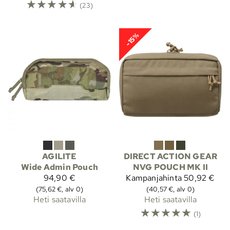
☆
☆
☆
☆
☆
(23)
-15%
AGILITE
DIRECT ACTION GEAR
Wide Admin Pouch
NVG POUCH MK II
94,90 €
Kampanjahinta
50,92 €
(75,62 €, alv 0)
(40,57 €, alv 0)
Heti saatavilla
Heti saatavilla
☆
☆
☆
☆
☆
(1)