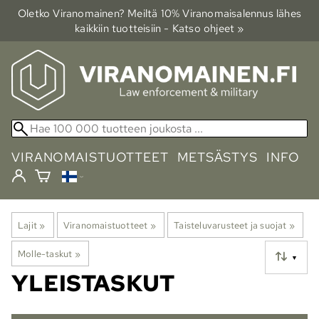
Oletko Viranomainen? Meiltä 10% Viranomais­alennus lähes
kaikkiin tuotteisiin - Katso ohjeet »
VIRANOMAISTUOTTEET
METSÄSTYS
INFO
Lajit
‪»
Viranomaistuotteet
‪»
Taisteluvarusteet ja suojat
‪»
Molle-taskut
‪»
▼
YLEISTASKUT