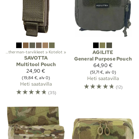
»
Leatherman-tarvikkeet
‪»
Kotelot
‪»
AGILITE
SAVOTTA
General Purpose Pouch
Multitool Pouch
64,90 €
24,90 €
(51,71 €, alv 0)
(19,84 €, alv 0)
Heti saatavilla
Heti saatavilla
☆
☆
☆
☆
☆
(12)
☆
☆
☆
☆
☆
(35)