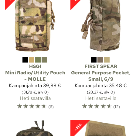
HSGI
FIRST SPEAR
Mini Radio/Utility Pouch
General Purpose Pocket,
- MOLLE
Small, 6/9
Kampanjahinta
39,88 €
Kampanjahinta
35,48 €
(31,78 €, alv 0)
(28,27 €, alv 0)
Heti saatavilla
Heti saatavilla
☆
☆
☆
☆
☆
☆
☆
☆
☆
☆
(6)
(12)
-15%