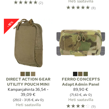
☆
☆
☆
☆
☆
Heti saatavilla
(2)
☆
☆
☆
☆
☆
(8)
-15%
DIRECT ACTION GEAR
FERRO CONCEPTS
UTILITY POUCH MINI
Adapt Admin Panel
Kampanjahinta
36,54 -
89,90 €
39,09 €
(71,63 €, alv 0)
Heti saatavilla
(29,12 - 31,15 €, alv 0)
Heti saatavilla
☆
☆
☆
☆
☆
(9)