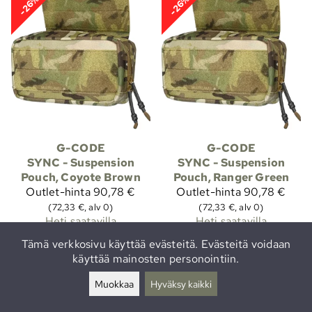
-26%
-26%
G-CODE
G-CODE
SYNC - Suspension
SYNC - Suspension
Pouch, Coyote Brown
Pouch, Ranger Green
Outlet-hinta
90,78 €
Outlet-hinta
90,78 €
(72,33 €, alv 0)
(72,33 €, alv 0)
Heti saatavilla
Heti saatavilla
Tämä verkkosivu käyttää evästeitä. Evästeitä voidaan
käyttää mainosten personointiin.
-28%
Muokkaa
Hyväksy kaikki