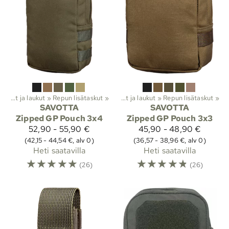
Reput ja laukut
‪»
Repun lisätaskut
Lajit
‪»
Vaellus
‪»
‪»
Reput ja laukut
‪»
Repun lisätaskut
‪»
SAVOTTA
SAVOTTA
Zipped GP Pouch 3x4
Zipped GP Pouch 3x3
52,90 - 55,90 €
45,90 - 48,90 €
(42,15 - 44,54 €, alv 0)
(36,57 - 38,96 €, alv 0)
Heti saatavilla
Heti saatavilla
☆
☆
☆
☆
☆
☆
☆
☆
☆
☆
(26)
(26)