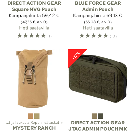
DIRECT ACTION GEAR
BLUE FORCE GEAR
Square NVG Pouch
Admin Pouch
Kampanjahinta
59,42 €
Kampanjahinta
69,13 €
(47,35 €, alv 0)
(55,08 €, alv 0)
Heti saatavilla
Heti saatavilla
☆
☆
☆
☆
☆
☆
☆
☆
☆
☆
(1)
(10)
-12%
Reput ja laukut
‪»
Repun lisätaskut
‪»
DIRECT ACTION GEAR
MYSTERY RANCH
JTAC ADMIN POUCH MK