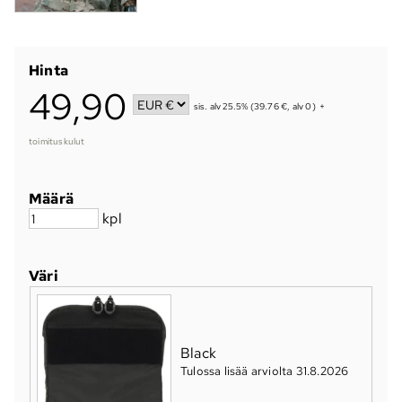
Hinta
49,90
sis. alv 25.5% (39.76 €, alv 0)
+
toimituskulut
Määrä
kpl
Väri
Black
Tulossa lisää arviolta 31.8.2026