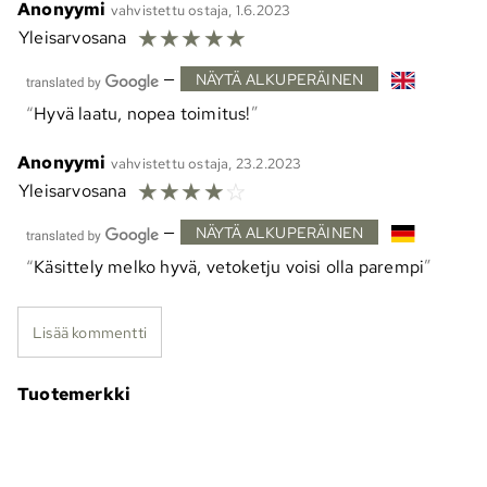
Anonyymi
vahvistettu ostaja, 1.6.2023
☆
☆
☆
☆
☆
Yleisarvosana
—
NÄYTÄ ALKUPERÄINEN
Hyvä laatu, nopea toimitus!
Anonyymi
vahvistettu ostaja, 23.2.2023
☆
☆
☆
☆
☆
Yleisarvosana
—
NÄYTÄ ALKUPERÄINEN
Käsittely melko hyvä, vetoketju voisi olla parempi
Lisää kommentti
Tuotemerkki