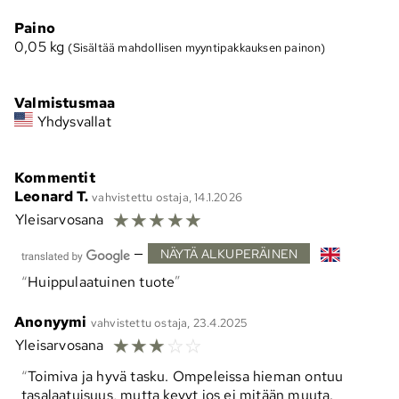
Paino
0,05
kg
(Sisältää mahdollisen myyntipakkauksen painon)
Valmistusmaa
Yhdysvallat
Kommentit
Leonard T.
vahvistettu ostaja, 14.1.2026
☆
☆
☆
☆
☆
Yleisarvosana
—
NÄYTÄ ALKUPERÄINEN
Huippulaatuinen tuote
Anonyymi
vahvistettu ostaja, 23.4.2025
☆
☆
☆
☆
☆
Yleisarvosana
Toimiva ja hyvä tasku. Ompeleissa hieman ontuu
tasalaatuisuus, mutta kevyt jos ei mitään muuta.