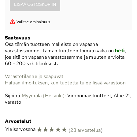
Valitse ominaisuus.
Saatavuus
Osa tämän tuotteen malleista on vapaana
varastossamme. Tämän tuotteen toimitusaika on
heti
,
jos sitä on vapaana varastossamme ja muuten arviolta
60 - 200 vrk
tilauksesta.
Varastotilanne ja saapuvat
Haluan ilmoituksen, kun tuotetta tulee lisää varastoon
Sijainti
Myymälä (Helsinki)
: Viranomaistuotteet, Alue 21,
varasto
Arvostelut
☆
☆
☆
☆
☆
Yleisarvosana
(
23 arvostelua
)