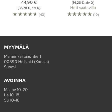
44,90 €
(14,26 €, alv 0)
Heti saatavilla
(35,78 €, alv 0)
☆
☆
☆
☆
☆
☆
☆
☆
☆
☆
(43)
(10)
MYYMÄLÄ
Malminkartanontie 1
00390 Helsinki (Konala)
Suomi
AVOINNA
Ma-pe 10-20
La 10-18
Su 10-18