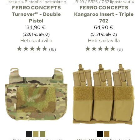
a suojat
Lipastaskut
‪»
Molle-taskut
‪»
Pistoolin lipastaskut
‪»
Lipastaskut
‪»
‪»
AR-10 / SR25 / 7.62 lipastaskut
‪»
FERRO CONCEPTS
FERRO CONCEPTS
Turnover™ - Double
Kangaroo Insert - Triple
Pistol
762
34,90 €
64,90 €
(27,81 €, alv 0)
(51,71 €, alv 0)
Heti saatavilla
Heti saatavilla
☆
☆
☆
☆
☆
☆
☆
☆
☆
☆
(18)
(9)