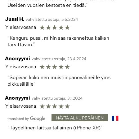
Useiden vuosien kestosta en tiedä.
Jussi H.
vahvistettu ostaja, 5.6.2024
☆
☆
☆
☆
☆
Yleisarvosana
Kenguru pussi, mihin saa rakenneltua kaiken
tarvittavan.
Anonyymi
vahvistettu ostaja, 23.4.2024
☆
☆
☆
☆
☆
Yleisarvosana
Sopivan kokoinen muistiinpanovälineille yms
pikkusälälle
Anonyymi
vahvistettu ostaja, 3.1.2024
☆
☆
☆
☆
☆
Yleisarvosana
—
NÄYTÄ ALKUPERÄINEN
Täydellinen laittaa tällainen (iPhone XR)