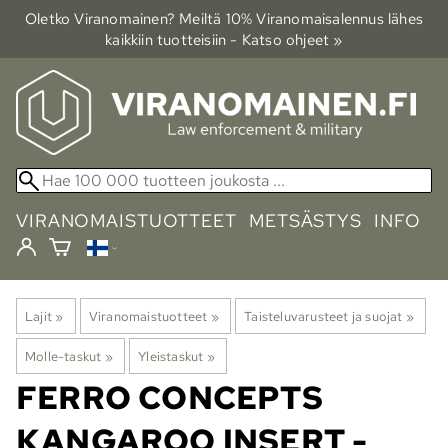
Oletko Viranomainen? Meiltä 10% Viranomais­alennus lähes
kaikkiin tuotteisiin - Katso ohjeet »
VIRANOMAISTUOTTEET
METSÄSTYS
INFO
Lajit
‪»
Viranomaistuotteet
‪»
Taisteluvarusteet ja suojat
‪»
Molle-taskut
‪»
Yleistaskut
‪»
FERRO CONCEPTS
KANGAROO INSERT -