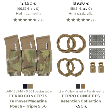
124,90 €
189,90 €
(99,52 €, alv 0)
(151,31 €, alv 0)
Heti saatavilla
Heti saatavilla
☆
☆
☆
☆
☆
☆
☆
☆
☆
☆
(12)
(2)
kut
maistuotteet
‪»
AR-15 / M4 / 5.56 lipastaskut
‪»
‪»
Taisteluvarusteet ja suojat
‪»
Molle-taskut
‪»
Tarvikkeet
‪»
FERRO CONCEPTS
FERRO CONCEPTS
Turnover Magazine
Retention Collection
Pouch - Triple 5.56
17,90 €