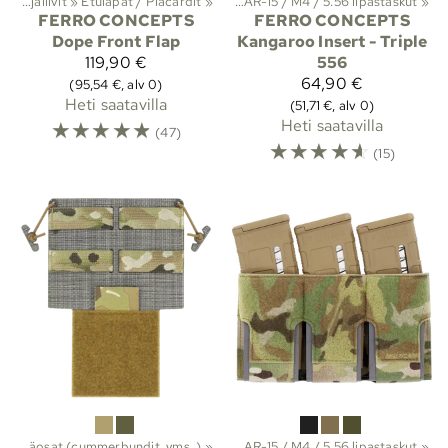
 ja suojat
Taistelu- ja suojaliivit
‪»
Molle-taskut
‪»
Etuläpät / Placardit
‪»
Lipastaskut
‪»
‪»
AR-15 / M4 / 5.56 lipastaskut
‪»
FERRO CONCEPTS
FERRO CONCEPTS
Dope Front Flap
Kangaroo Insert - Triple
119,90 €
556
64,90 €
(95,54 €, alv 0)
Heti saatavilla
(51,71 €, alv 0)
☆
☆
☆
☆
☆
Heti saatavilla
(47)
☆
☆
☆
☆
☆
(15)
 ja suojat
‪»
Lisäosat (cummerbundit, yms..)
‪»
Molle-taskut
‪»
Lipastaskut
‪»
‪»
AR-15 / M4 / 5.56 lipastaskut
‪»