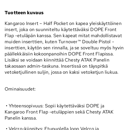
Tuotteen kuvaus
Kangaroo Insert – Half Pocket on kapea yleiskäyttöinen
insert, joka on suunniteltu käytettäväksi DOPE Front
Flap -etuläpän kanssa. Sen kapeat mitat mahdollistavat
muiden inserttien, kuten Turnover™ Double Pistol -
inserttien, käytön sen rinnalla, ja se soveltuu myös hyvin
päällekkäisiin kokoonpanoihin DOPE Front Flapissa.
Lisäksi se voidaan kiinnittää Chesty ATAK Panelin
takaosaan admin-taskuna. Insertissä on täyspitkä
vetoketjullinen suljin, jossa on kaksi vetoketjun liukua.
Ominaisuudet:
• Yhteensopivuus: Sopii käytettäväksi DOPE ja
Kangaroo Front Flap -etuläppien sekä Chesty ATAK
Panelin kanssa.
• Velcro-kiinnitys: Etupuolella loop Velcro ja