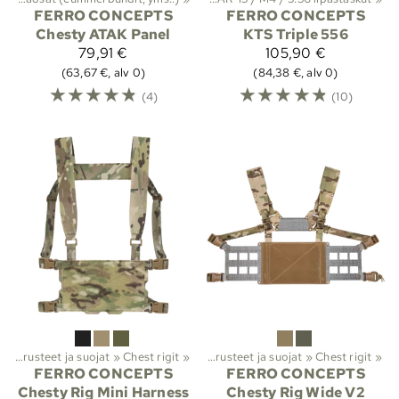
FERRO CONCEPTS
FERRO CONCEPTS
Chesty ATAK Panel
KTS Triple 556
79,91 €
105,90 €
(63,67 €, alv 0)
(84,38 €, alv 0)
☆
☆
☆
☆
☆
☆
☆
☆
☆
☆
(4)
(10)
Lajit
Taisteluvarusteet ja suojat
‪»
Viranomaistuotteet
‪»
Chest rigit
‪»
‪»
Taisteluvarusteet ja suojat
‪»
Chest rigit
‪»
FERRO CONCEPTS
FERRO CONCEPTS
Chesty Rig Mini Harness
Chesty Rig Wide V2