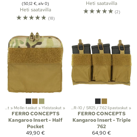
Heti saatavilla
(50,12 €, alv 0)
Heti saatavilla
☆
☆
☆
☆
☆
(2)
☆
☆
☆
☆
☆
(18)
a suojat
Taisteluvarusteet ja suojat
‪»
‪»
Molle-taskut
Molle-taskut
‪»
‪»
Yleistaskut
Lipastaskut
‪»
‪»
AR-10 / SR25 / 7.62 lipastaskut
‪»
FERRO CONCEPTS
FERRO CONCEPTS
Kangaroo Insert - Half
Kangaroo Insert - Triple
Pocket
762
49,90 €
64,90 €