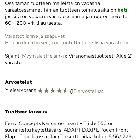
Osa tämän tuotteen malleista on vapaana
varastossamme. Tämän tuotteen toimitusaika on
heti
,
jos sitä on vapaana varastossamme ja muuten arviolta
60 - 200 vrk
tilauksesta.
Varastotilanne ja saapuvat
Haluan ilmoituksen, kun tuotetta tulee lisää varastoon
Sijainti
Myymälä (Helsinki)
: Viranomaistuotteet, Alue 21,
varasto
Arvostelut
☆
☆
☆
☆
☆
Yleisarvosana
(
15 arvostelua
)
Tuotteen kuvaus
Ferro Concepts Kangaroo Insert - Triple 556 on
suunniteltu käytettäväksi ADAPT D.O.P.E Pouch Front
Flap -läpän kanssa. Tämä insertti pitää kolme 5.56/.223