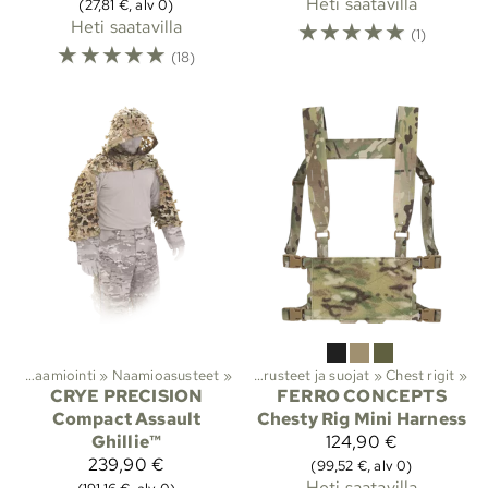
Heti saatavilla
(27,81 €, alv 0)
Heti saatavilla
☆
☆
☆
☆
☆
(1)
☆
☆
☆
☆
☆
(18)
ys
Lajit
‪»
Naamiointi
‪»
Viranomaistuotteet
‪»
Naamioasusteet
‪»
‪»
Taisteluvarusteet ja suojat
‪»
Chest rigit
‪»
CRYE PRECISION
FERRO CONCEPTS
Compact Assault
Chesty Rig Mini Harness
Ghillie™
124,90 €
239,90 €
(99,52 €, alv 0)
Heti saatavilla