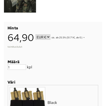
Hinta
64,90
sis. alv 25.5% (51.71 €, alv 0)
+
toimituskulut
Määrä
kpl
Väri
Black