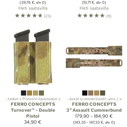
(39,76 €, alv 0)
(51,71 €, alv 0)
Heti saatavilla
Heti saatavilla
☆
☆
☆
☆
☆
☆
☆
☆
☆
☆
(23)
(9)
eet ja suojat
Lipastaskut
‪»
‪»
Pistoolin lipastaskut
Taistelu- ja suojaliivit
‪»
‪»
Lisäosat (cummerbundit, yms..)
‪»
FERRO CONCEPTS
FERRO CONCEPTS
Turnover™ - Double
3" Assault Cummerbund
Pistol
179,90 - 184,90 €
34,90 €
(143,35 - 147,33 €, alv 0)