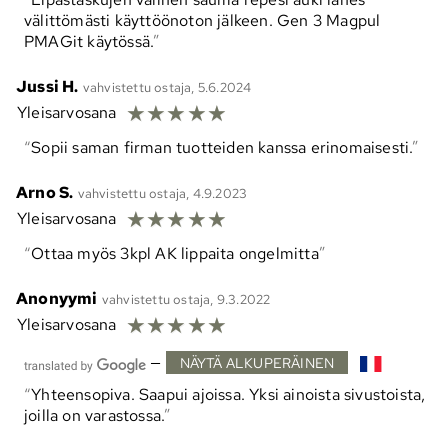
välittömästi käyttöönoton jälkeen. Gen 3 Magpul
PMAGit käytössä.
Jussi H.
vahvistettu ostaja, 5.6.2024
☆
☆
☆
☆
☆
Yleisarvosana
Sopii saman firman tuotteiden kanssa erinomaisesti.
Arno S.
vahvistettu ostaja, 4.9.2023
☆
☆
☆
☆
☆
Yleisarvosana
Ottaa myös 3kpl AK lippaita ongelmitta
Anonyymi
vahvistettu ostaja, 9.3.2022
☆
☆
☆
☆
☆
Yleisarvosana
—
NÄYTÄ ALKUPERÄINEN
Yhteensopiva. Saapui ajoissa. Yksi ainoista sivustoista,
joilla on varastossa.