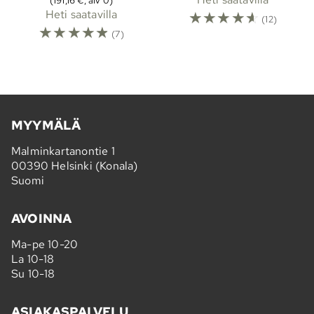
(191,16 €, alv 0)
Heti saatavilla
☆
☆
☆
☆
☆
(12)
☆
☆
☆
☆
☆
(7)
MYYMÄLÄ
Malminkartanontie 1
00390 Helsinki (Konala)
Suomi
AVOINNA
Ma-pe 10-20
La 10-18
Su 10-18
ASIAKASPALVELU