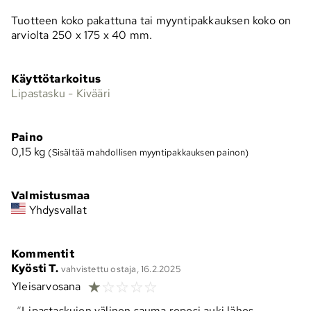
Tuotteen koko pakattuna tai myyntipakkauksen koko on
arviolta 250 x 175 x 40 mm.
Käyttötarkoitus
Lipastasku - Kivääri
Paino
0,15
kg
(Sisältää mahdollisen myyntipakkauksen painon)
Valmistusmaa
Yhdysvallat
Kommentit
Kyösti T.
vahvistettu ostaja, 16.2.2025
☆
☆
☆
☆
☆
Yleisarvosana
Lipastaskujen välinen sauma repesi auki lähes