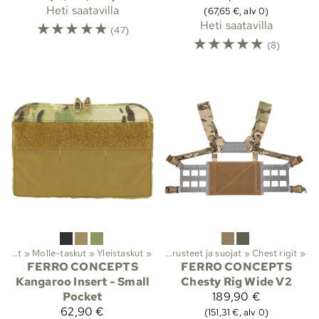
Heti saatavilla
(67,65 €, alv 0)
☆
☆
☆
☆
☆
Heti saatavilla
(47)
☆
☆
☆
☆
☆
(8)
Lajit
Taisteluvarusteet ja suojat
‪»
‪»
Molle-taskut
Viranomaistuotteet
‪»
Yleistaskut
‪»
‪»
Taisteluvarusteet ja suojat
‪»
Chest rigit
‪»
FERRO CONCEPTS
FERRO CONCEPTS
Kangaroo Insert - Small
Chesty Rig Wide V2
Pocket
189,90 €
62,90 €
(151,31 €, alv 0)