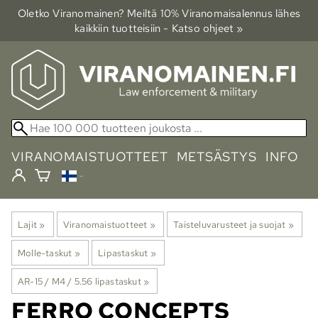
Oletko Viranomainen? Meiltä 10% Viranomais­alennus lähes
kaikkiin tuotteisiin - Katso ohjeet »
VIRANOMAISTUOTTEET
METSÄSTYS
INFO
Lajit
‪»
Viranomaistuotteet
‪»
Taisteluvarusteet ja suojat
‪»
Molle-taskut
‪»
Lipastaskut
‪»
AR-15 / M4 / 5.56 lipastaskut
‪»
FERRO CONCEPTS