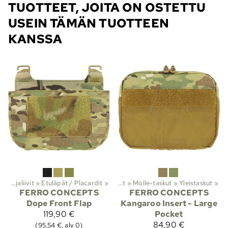
TUOTTEET, JOITA ON OSTETTU
USEIN TÄMÄN TUOTTEEN
KANSSA
maistuotteet
Taistelu- ja suojaliivit
‪»
‪»
Etuläpät / Placardit
‪»
Taisteluvarusteet ja suojat
‪»
Molle-taskut
‪»
Yleistaskut
‪»
FERRO CONCEPTS
FERRO CONCEPTS
Dope Front Flap
Kangaroo Insert - Large
119,90 €
Pocket
84,90 €
(95,54 €, alv 0)