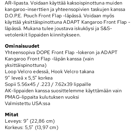
AR-lipasta. Voidaan käyttää kaksoispinottuna muiden
kangaroo-inserttien ja yhteensopivien taskujen kanssa
D.O.P.E. Pouch Front Flap -läpässä. Voidaan myös
käyttää yksittäispinottuna ADAPT Kangaroo Front Flap -
läpässä. Mukana tulee joustava iskuköysi ja S&S-
vetolenkit lippaiden kiinnitykseen.
Ominaisuudet
Yhteensopiva DOPE Front Flap -lokeron ja ADAPT
Kangaroo Front Flap -läpän kanssa (vain
yksittäispinottuna)
Loop Velcro edessä, Hook Velcro takana
9” leveä x 5,5” korkea
Sopii 5.56x45 / .223 / 7.62x39 lippaille
AK-lippaiden kanssa suosittelemme käyttämään vain
PMAG-lippaita kulutuksen vuoksi
Valmistettu USA:ssa
Mitat
Leveys: 9” (22,86 cm)
Korkeus: 5,5” (13,97 cm)