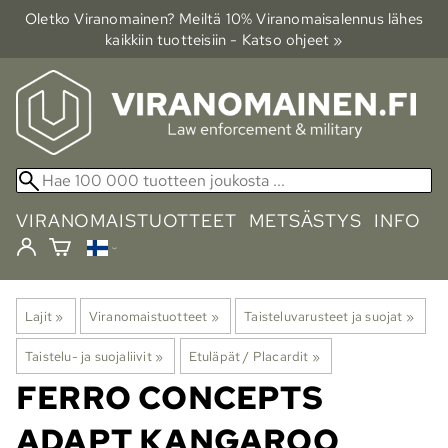
Oletko Viranomainen? Meiltä 10% Viranomais­alennus lähes
kaikkiin tuotteisiin - Katso ohjeet »
VIRANOMAISTUOTTEET
METSÄSTYS
INFO
Lajit
‪»
Viranomaistuotteet
‪»
Taisteluvarusteet ja suojat
‪»
Taistelu- ja suojaliivit
‪»
Etuläpät / Placardit
‪»
FERRO CONCEPTS
ADAPT KANGAROO