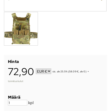
Hinta
72,90
sis. alv 25.5% (58.09 €, alv 0)
+
toimituskulut
Määrä
kpl