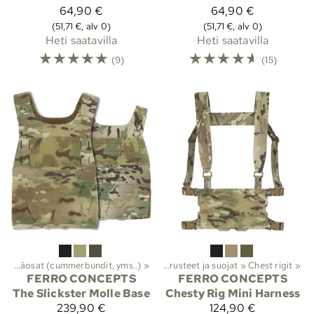
64,90 €
64,90 €
(51,71 €, alv 0)
(51,71 €, alv 0)
Heti saatavilla
Heti saatavilla
☆
☆
☆
☆
☆
☆
☆
☆
☆
☆
(9)
(15)
‪»
Lajit
Lisäosat (cummerbundit, yms..)
‪»
Viranomaistuotteet
‪»
‪»
Taisteluvarusteet ja suojat
‪»
Chest rigit
‪»
FERRO CONCEPTS
FERRO CONCEPTS
The Slickster Molle Base
Chesty Rig Mini Harness
239,90 €
124,90 €