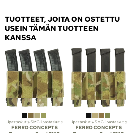
TUOTTEET, JOITA ON OSTETTU
USEIN TÄMÄN TUOTTEEN
KANSSA
t
teluvarusteet ja suojat
‪»
Lipastaskut
‪»
SMG lipastaskut
‪»
Molle-taskut
‪»
‪»
Lipastaskut
‪»
SMG lipastaskut
‪»
FERRO CONCEPTS
FERRO CONCEPTS