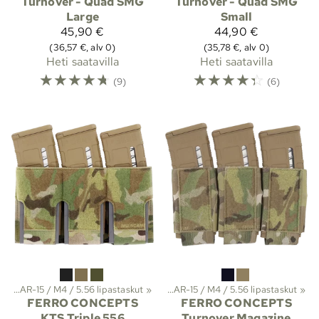
Turnover - Quad SMG
Turnover - Quad SMG
Large
Small
45,90 €
44,90 €
(36,57 €, alv 0)
(35,78 €, alv 0)
Heti saatavilla
Heti saatavilla
☆
☆
☆
☆
☆
☆
☆
☆
☆
☆
(9)
(6)
 ja suojat
kut
‪»
AR-15 / M4 / 5.56 lipastaskut
‪»
Molle-taskut
‪»
Lipastaskut
‪»
‪»
AR-15 / M4 / 5.56 lipastaskut
‪»
FERRO CONCEPTS
FERRO CONCEPTS
KTS Triple 556
Turnover Magazine