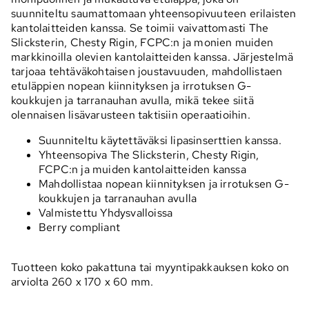
suunniteltu saumattomaan yhteensopivuuteen erilaisten
kantolaitteiden kanssa. Se toimii vaivattomasti The
Slicksterin, Chesty Rigin, FCPC:n ja monien muiden
markkinoilla olevien kantolaitteiden kanssa. Järjestelmä
tarjoaa tehtäväkohtaisen joustavuuden, mahdollistaen
etuläppien nopean kiinnityksen ja irrotuksen G-
koukkujen ja tarranauhan avulla, mikä tekee siitä
olennaisen lisävarusteen taktisiin operaatioihin.
Suunniteltu käytettäväksi lipasinserttien kanssa.
Yhteensopiva The Slicksterin, Chesty Rigin,
FCPC:n ja muiden kantolaitteiden kanssa
Mahdollistaa nopean kiinnityksen ja irrotuksen G-
koukkujen ja tarranauhan avulla
Valmistettu Yhdysvalloissa
Berry compliant
Tuotteen koko pakattuna tai myyntipakkauksen koko on
arviolta 260 x 170 x 60 mm.