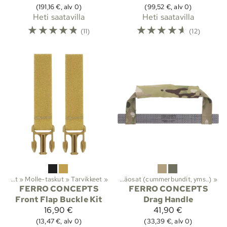
(191,16 €, alv 0)
(99,52 €, alv 0)
Heti saatavilla
Heti saatavilla
☆
☆
☆
☆
☆
☆
☆
☆
☆
☆
(11)
(12)
eet ja suojat
Taisteluvarusteet ja suojat
‪»
Molle-taskut
‪»
Taistelu- ja suojaliivit
‪»
Tarvikkeet
‪»
‪»
Lisäosat (cummerbundit, yms..)
‪»
FERRO CONCEPTS
FERRO CONCEPTS
Front Flap Buckle Kit
Drag Handle
16,90 €
41,90 €
(13,47 €, alv 0)
(33,39 €, alv 0)