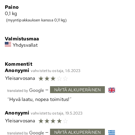
Paino
0,1
kg
(myyntipakkauksen kanssa 0,11 kg)
Valmistusmaa
Yhdysvallat
Kommentit
Anonyymi
vahvistettu ostaja, 1.6.2023
☆
☆
☆
☆
☆
Yleisarvosana
—
NÄYTÄ ALKUPERÄINEN
Hyvä laatu, nopea toimitus!
Anonyymi
vahvistettu ostaja, 19.5.2023
☆
☆
☆
☆
☆
Yleisarvosana
—
NÄYTÄ ALKUPERÄINEN