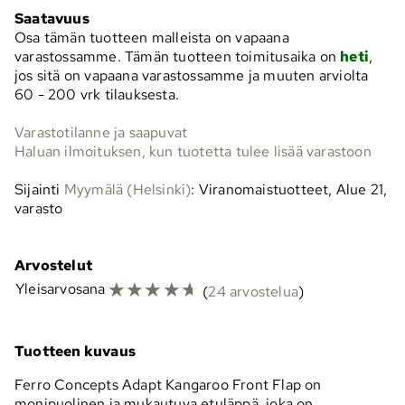
Saatavuus
Osa tämän tuotteen malleista on vapaana
varastossamme. Tämän tuotteen toimitusaika on
heti
,
jos sitä on vapaana varastossamme ja muuten arviolta
60 - 200 vrk
tilauksesta.
Varastotilanne ja saapuvat
Haluan ilmoituksen, kun tuotetta tulee lisää varastoon
Sijainti
Myymälä (Helsinki)
: Viranomaistuotteet, Alue 21,
varasto
Arvostelut
☆
☆
☆
☆
☆
Yleisarvosana
(
24 arvostelua
)
Tuotteen kuvaus
Ferro Concepts Adapt Kangaroo Front Flap on
monipuolinen ja mukautuva etuläppä, joka on