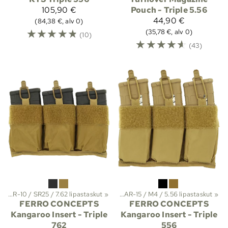
105,90 €
Pouch - Triple 5.56
44,90 €
(84,38 €, alv 0)
☆
☆
☆
☆
☆
(35,78 €, alv 0)
(10)
☆
☆
☆
☆
☆
(43)
 ja suojat
t
‪»
AR-10 / SR25 / 7.62 lipastaskut
‪»
Molle-taskut
‪»
Lipastaskut
‪»
‪»
AR-15 / M4 / 5.56 lipastaskut
‪»
FERRO CONCEPTS
FERRO CONCEPTS
Kangaroo Insert - Triple
Kangaroo Insert - Triple
762
556