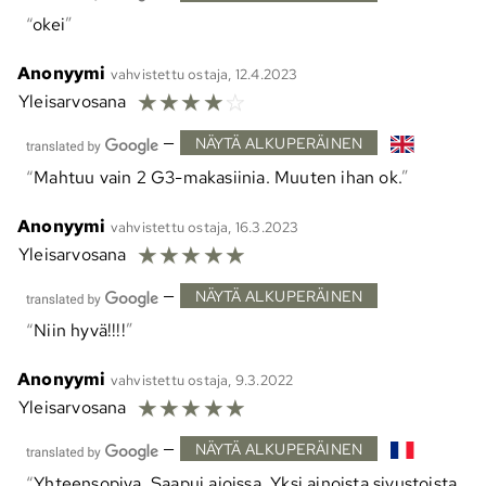
okei
Anonyymi
vahvistettu ostaja, 12.4.2023
☆
☆
☆
☆
☆
Yleisarvosana
—
NÄYTÄ ALKUPERÄINEN
Mahtuu vain 2 G3-makasiinia. Muuten ihan ok.
Anonyymi
vahvistettu ostaja, 16.3.2023
☆
☆
☆
☆
☆
Yleisarvosana
—
NÄYTÄ ALKUPERÄINEN
Niin hyvä!!!!
Anonyymi
vahvistettu ostaja, 9.3.2022
☆
☆
☆
☆
☆
Yleisarvosana
—
NÄYTÄ ALKUPERÄINEN
Yhteensopiva. Saapui ajoissa. Yksi ainoista sivustoista,