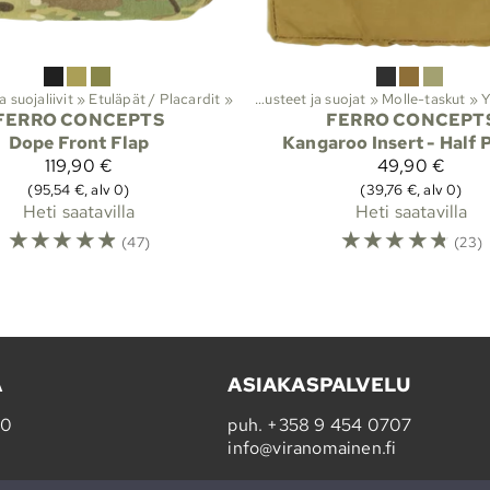
a suojaliivit
Lajit
‪»
Viranomaistuotteet
‪»
Etuläpät / Placardit
‪»
‪»
Taisteluvarusteet ja suojat
‪»
Molle-taskut
‪»
Y
FERRO CONCEPTS
FERRO CONCEPT
Dope Front Flap
Kangaroo Insert - Half 
119,90 €
49,90 €
(95,54 €, alv 0)
(39,76 €, alv 0)
Heti saatavilla
Heti saatavilla
☆
☆
☆
☆
☆
☆
☆
☆
☆
☆
(47)
(23)
A
ASIAKASPALVELU
20
puh.
+358 9 454 0707
info@viranomainen.fi