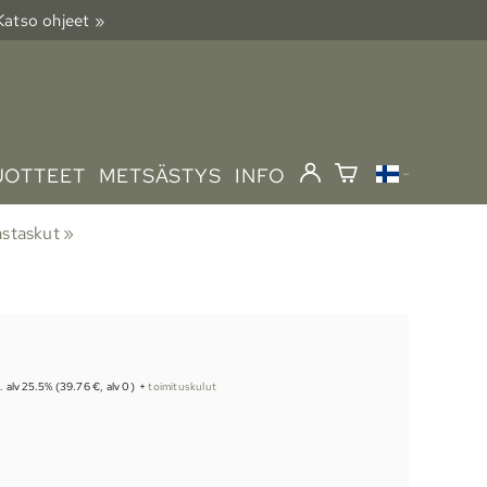
 Katso ohjeet »
UOTTEET
METSÄSTYS
INFO
astaskut
‪»
s. alv 25.5% (39.76 €, alv 0)
+
toimituskulut