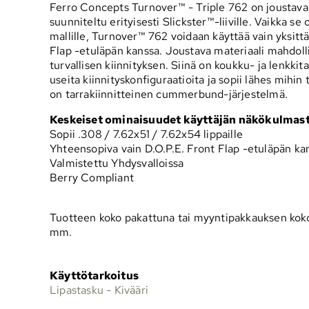
Ferro Concepts Turnover™ - Triple 762 on joustava 
suunniteltu erityisesti Slickster™-liiville. Vaikka se
mallille, Turnover™ 762 voidaan käyttää vain yksittä
Flap -etuläpän kanssa. Joustava materiaali mahdolli
turvallisen kiinnityksen. Siinä on koukku- ja lenkkit
useita kiinnityskonfiguraatioita ja sopii lähes mihin 
on tarrakiinnitteinen cummerbund-järjestelmä.
Keskeiset ominaisuudet käyttäjän näkökulmas
Sopii .308 / 7.62x51 / 7.62x54 lippaille
Yhteensopiva vain D.O.P.E. Front Flap -etuläpän ka
Valmistettu Yhdysvalloissa
Berry Compliant
Tuotteen koko pakattuna tai myyntipakkauksen koko
mm.
Käyttötarkoitus
Lipastasku - Kivääri