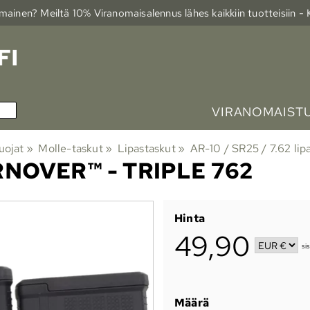
ainen? Meiltä 10% Viranomais­alennus lähes kaikkiin tuotteisiin -
VIRANOMAIST
uojat
‪»
Molle-taskut
‪»
Lipastaskut
‪»
AR-10 / SR25 / 7.62 lip
NOVER™ - TRIPLE 762
Hinta
49,90
si
Määrä