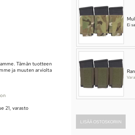
Mul
Ei s
ssamme. Tämän tuotteen
samme ja muuten arviolta
Ran
Vara
oon
ue 21, varasto