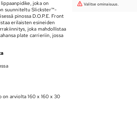
lippaanpidike, joka on
Valitse ominaisuus.
 on suunniteltu Slickster™-
isessä pinossa D.O.P.E. Front
staa erilaisten esineiden
arrakiinnitys, joka mahdollistaa
tahansa plate carrieriin, jossa
ta
nssa
 on arviolta 160 x 160 x 30