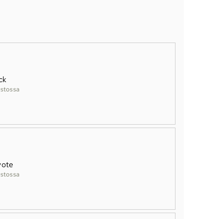
ck
stossa
yote
stossa