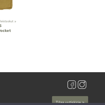
leistaskut
‪»
S
Pocket
Tilaa uutiskirje »