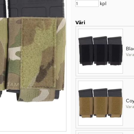
kpl
Väri
Bla
Vara
Co
Vara