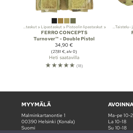
suojat
‪»
Lajit
‪»
Viranomaistuotteet
Molle-taskut
‪»
Lipastaskut
‪»
‪»
Taisteluvarusteet ja suojat
Pistoolin lipastaskut
‪»
‪»
Taistelu- j
FERRO CONCEPTS
Turnover™ - Double Pistol
34,90 €
(27,81 €, alv 0)
Heti saatavilla
☆
☆
☆
☆
☆
(18)
MYYMÄLÄ
AVOINN
Malminkartanontie 1
Ma-pe 10-
00390 Helsinki (Konala)
La 10-18
Suomi
Su 10-18