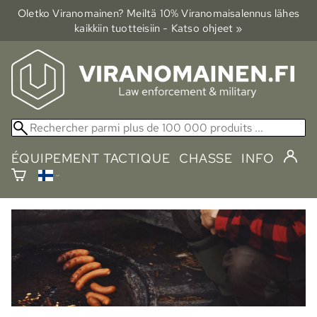
Oletko Viranomainen? Meiltä 10% Viranomais­alennus lähes
kaikkiin tuotteisiin - Katso ohjeet »
ÉQUIPEMENT TACTIQUE
CHASSE
INFO