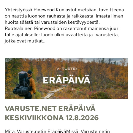
Yhteistyössä Pinewood Kun astut metsään, tavoitteena
on nauttia luonnon rauhasta ja raikkaasta ilmasta ilman
huolta säästä tai varusteiden kestävyydestä.
Ruotsalainen Pinewood on rakentanut mainensa juuri
tälle ajatukselle: luoda ulkoiluvaatteita ja -varusteita,
jotka ovat mutkat...
VARUSTE.NET ERÄPÄIVÄ
KESKIVIIKKONA 12.8.2026
Mitä: Varuste.netin EräpäiväMissä: Varuste.netin