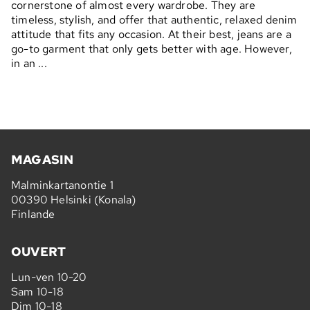
cornerstone of almost every wardrobe. They are
timeless, stylish, and offer that authentic, relaxed denim
attitude that fits any occasion. At their best, jeans are a
go-to garment that only gets better with age. However,
in an ...
MAGASIN
Malminkartanontie 1
00390 Helsinki (Konala)
Finlande
OUVERT
Lun-ven 10-20
Sam 10-18
Dim 10-18