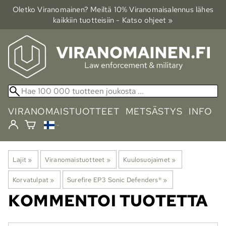
Oletko Viranomainen? Meiltä 10% Viranomais­alennus lähes
kaikkiin tuotteisiin - Katso ohjeet »
VIRANOMAISTUOTTEET
METSÄSTYS
INFO
Lajit
‪»
Viranomaistuotteet
‪»
Kuulosuojaimet
‪»
Korvatulpat
‪»
Surefire EP3 Sonic Defenders®
‪»
KOMMENTOI TUOTETTA