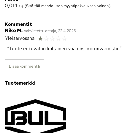
0,014
kg
(Sisältää mahdollisen myyntipakkauksen painon)
Kommentit
Niko M.
vahvistettu ostaja, 22.4.2025
☆
☆
☆
☆
☆
Yleisarvosana
Tuote ei kuvatun kaltainen vaan ns. normivarmistin
Lisää kommentti
Tuotemerkki