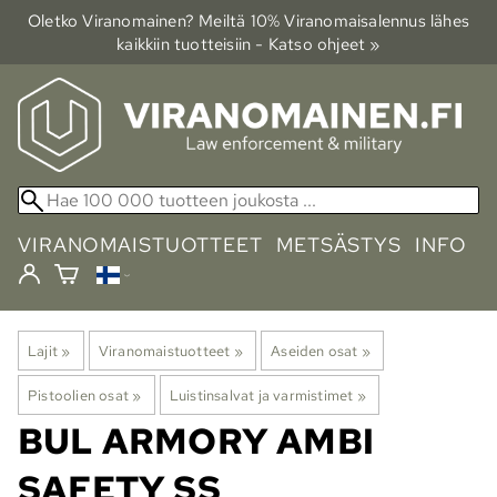
Oletko Viranomainen? Meiltä 10% Viranomais­alennus lähes
kaikkiin tuotteisiin - Katso ohjeet »
VIRANOMAISTUOTTEET
METSÄSTYS
INFO
Lajit
‪»
Viranomaistuotteet
‪»
Aseiden osat
‪»
Pistoolien osat
‪»
Luistinsalvat ja varmistimet
‪»
BUL ARMORY
AMBI
SAFETY SS