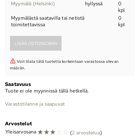
Myymälä (Helsinki)
hyllyssä
0
kpl
Myymälästä saatavilla tai netistä
0
toimitettavissa
kpl
Voit tilata tätä tuotetta korkeintaan varastossa olevan
määrän.
Saatavuus
Tuote ei ole myynnissä tällä hetkellä.
Varastotilanne ja saapuvat
Arvostelut
☆
☆
☆
☆
☆
Yleisarvosana
(
2 arvostelua
)