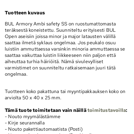
Tuotteen kuvaus
BUL Armory Ambi safety SS on ruostumattomasta
teräksestä koneistettu. Suunniteltu erityisesti BUL
Open aseisiin joissa minor ja major latausten välillä
saattaa ilmetä syklaus ongelmaa. Jos peukalo osuu
luistiin ammuttaessa varsinkin minoria ammuttaessa se
saattaa vaikuttaa luistin liikkeeseen niin paljon että
aiheuttaa turhia häiriöitä. Nämä sivulevylliset
varmistimet on suunniteltu ratkaisemaan juuri tätä
ongelmaa.
Tuotteen koko pakattuna tai myyntipakkauksen koko on
arviolta 50 x 40 x 25 mm.
Tämä tuote toimitetaan vain näillä
toimitustavoilla
:
- Nouto myymälästämme
- Kirje seurannalla
- Nouto pakettiautomaatista (Posti)