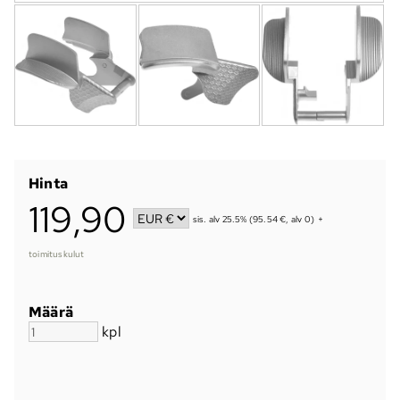
Hinta
119,90
sis. alv 25.5% (95.54 €, alv 0)
+
toimituskulut
Määrä
kpl