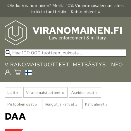
Oletko Viranomainen? Meiltä 10% Viranomais­alennus lähes
kaikkiin tuotteisiin - Katso ohjeet »
VIRANOMAISTUOTTEET
METSÄSTYS
INFO
Lajit
‪»
Viranomaistuotteet
‪»
Aseiden osat
‪»
Pistoolien osat
‪»
Rungot ja kahvat
‪»
Kahvalevyt
‪»
DAA