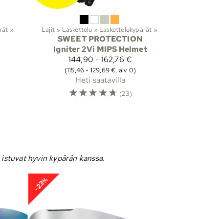
rät
‪»
Lajit
‪»
Laskettelu
‪»
Laskettelukypärät
‪»
SWEET PROTECTION
Igniter 2Vi MIPS Helmet
€
144,90 - 162,76 €
(115,46 - 129,69 €, alv 0)
Heti saatavilla
☆
☆
☆
☆
☆
(23)
ka istuvat hyvin kypärän kanssa.
-23%