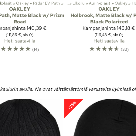
kolasit
‪»
Oakley
‪»
Radar EV Path
Lajit
‪»
‪»
Ulkoilu
‪»
Aurinkolasit
‪»
Oakley
‪»
H
OAKLEY
OAKLEY
Path, Matte Black w/ Prizm
Holbrook, Matte Black w/ 
Road
Black Polarized
mpanjahinta
140,39 €
Kampanjahinta
146,18 €
(111,86 €, alv 0)
(116,48 €, alv 0)
Heti saatavilla
Heti saatavilla
☆
☆
☆
☆
☆
☆
☆
☆
☆
☆
(14)
(33)
aulurin avulla. Ne ovat välttämättömiä varusteita kylmissä olo
-25%