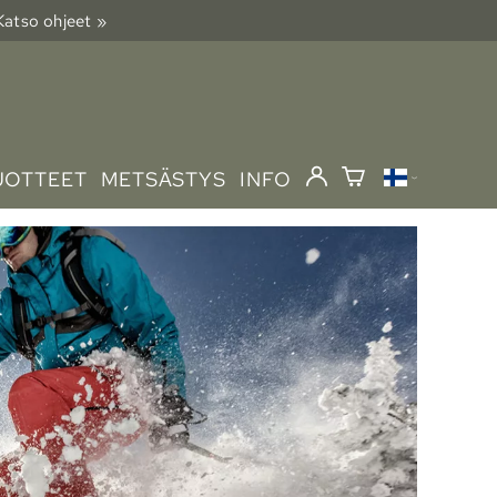
 Katso ohjeet »
UOTTEET
METSÄSTYS
INFO