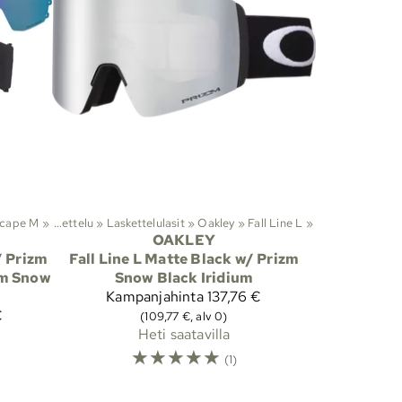
Scape M
Lajit
‪»
‪»
Laskettelu
‪»
Laskettelulasit
‪»
Oakley
‪»
Fall Line L
‪»
OAKLEY
/ Prizm
Fall Line L Matte Black w/ Prizm
zm Snow
Snow Black Iridium
Kampanjahinta
137,76 €
€
(109,77 €, alv 0)
Heti saatavilla
☆
☆
☆
☆
☆
(1)