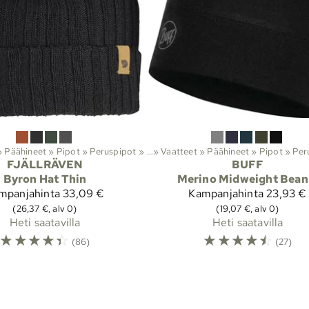
»
Päähineet
‪»
Pipot
‪»
Peruspipot
Lajit
‪»
Ulkoilu
‪»
‪»
Vaatteet
‪»
Päähineet
‪»
Pipot
‪»
Per
Laj
FJÄLLRÄVEN
BUFF
Byron Hat Thin
Merino Midweight Bean
mpanjahinta
33,09 €
Kampanjahinta
23,93 €
(26,37 €, alv 0)
(19,07 €, alv 0)
Heti saatavilla
Heti saatavilla
☆
☆
☆
☆
☆
☆
☆
☆
☆
☆
(86)
(27)