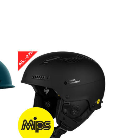
Alk. -27%