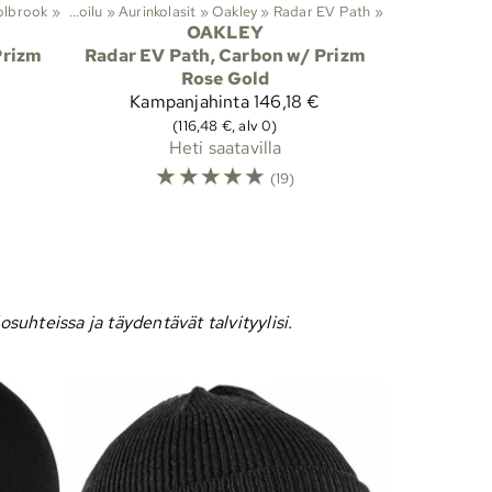
olbrook
Lajit
‪»
‪»
Ulkoilu
‪»
Aurinkolasit
‪»
Oakley
‪»
Radar EV Path
‪»
OAKLEY
Prizm
Radar EV Path, Carbon w/ Prizm
Rose Gold
Kampanjahinta
146,18 €
(116,48 €, alv 0)
Heti saatavilla
☆
☆
☆
☆
☆
(19)
suhteissa ja täydentävät talvityylisi.