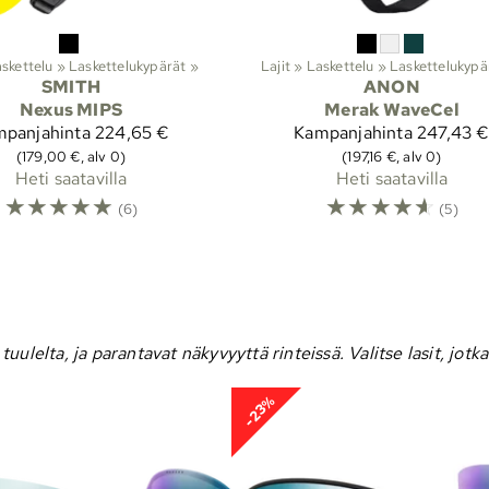
skettelu
‪»
Laskettelukypärät
‪»
Lajit
‪»
Laskettelu
‪»
Laskettelukypä
SMITH
ANON
Nexus MIPS
Merak WaveCel
panjahinta
224,65 €
Kampanjahinta
247,43 
(179,00 €, alv 0)
(197,16 €, alv 0)
Heti saatavilla
Heti saatavilla
☆
☆
☆
☆
☆
☆
☆
☆
☆
☆
(6)
(5)
 tuulelta, ja parantavat näkyvyyttä rinteissä. Valitse lasit, jot
-23%