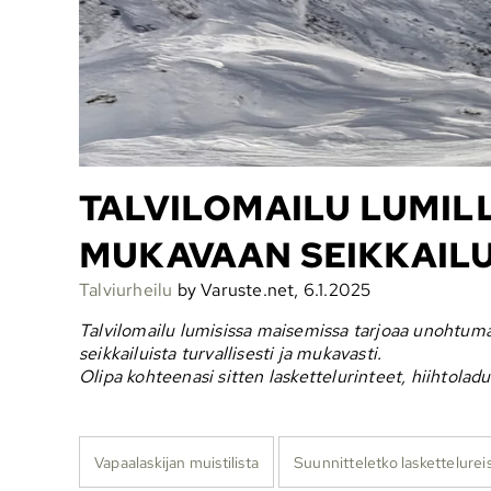
TALVILOMAILU LUMIL
MUKAVAAN SEIKKAIL
Talviurheilu
by Varuste.net, 6.1.2025
Talvilomailu lumisissa maisemissa tarjoaa unohtumatt
seikkailuista turvallisesti ja mukavasti.
Olipa kohteenasi sitten laskettelurinteet, hiihtola
Vapaalaskijan muistilista
Suunnitteletko laskettelurei