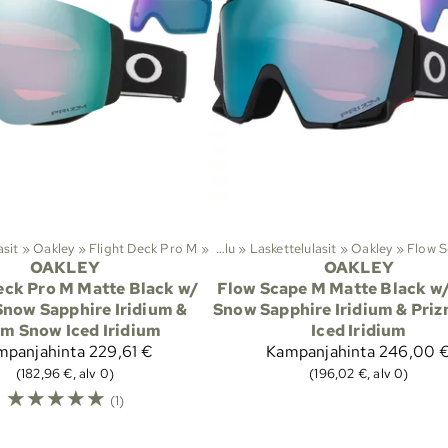
asit
‪»
Oakley
‪»
Flight Deck Pro M
Lajit
‪»
‪»
Laskettelu
‪»
Laskettelulasit
‪»
Oakley
‪»
Flow 
OAKLEY
OAKLEY
eck Pro M Matte Black w/
Flow Scape M Matte Black w
Snow Sapphire Iridium &
Snow Sapphire Iridium & Pri
zm Snow Iced Iridium
Iced Iridium
mpanjahinta
229,61 €
Kampanjahinta
246,00 
(182,96 €, alv 0)
(196,02 €, alv 0)
☆
☆
☆
☆
☆
(1)