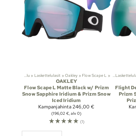
ajit
‪»
Laskettelu
‪»
Laskettelulasit
‪»
Oakley
‪»
Lajit
Flow Scape L
‪»
Laskettelu
‪»
‪»
Laskettelul
OAKLEY
Flow Scape L Matte Black w/ Prizm
Flight D
Snow Sapphire Iridium & Prizm Snow
Prizm 
Iced Iridium
Pri
Kampanjahinta
246,00 €
Ka
(196,02 €, alv 0)
☆
☆
☆
☆
☆
(1)