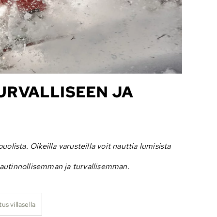
URVALLISEEN JA
ista. Oikeilla varusteilla voit nauttia lumisista
 nautinnollisemman ja turvallisemman.
us villasella