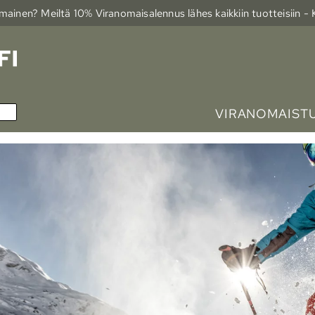
ainen? Meiltä 10% Viranomais­alennus lähes kaikkiin tuotteisiin -
VIRANOMAIST