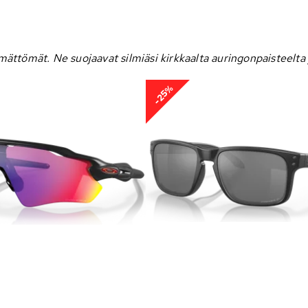
mättömät. Ne suojaavat silmiäsi kirkkaalta auringonpaisteelta j
-25%