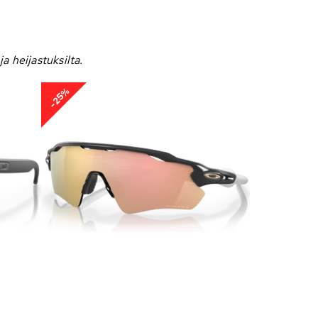
a heijastuksilta.
-25%