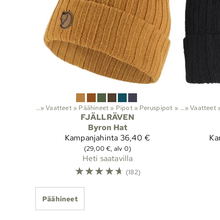
Lajit
‪»
Ulkoilu
‪»
Vaatteet
‪»
Päähineet
‪»
Pipot
‪»
Peruspipot
Lajit
‪»
Ulkoilu
‪»
‪»
Vaatteet
‪
FJÄLLRÄVEN
Byron Hat
Kampanjahinta
36,40 €
Ka
(29,00 €, alv 0)
Heti saatavilla
☆
☆
☆
☆
☆
(182)
Päähineet