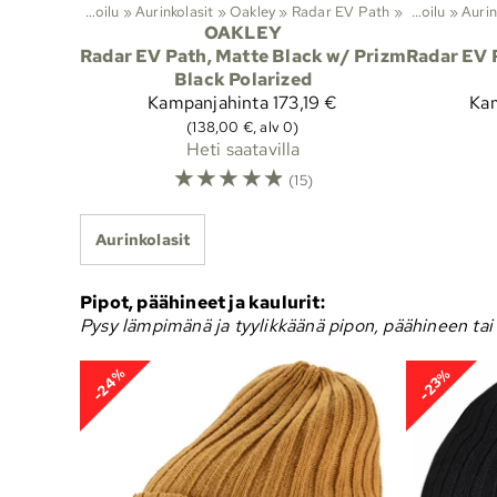
Lajit
‪»
Ulkoilu
‪»
Aurinkolasit
‪»
Oakley
‪»
Radar EV Path
Lajit
‪»
‪»
Ulkoilu
‪»
Aurin
OAKLEY
Radar EV Path, Matte Black w/ Prizm
Radar EV 
Black Polarized
Kampanjahinta
173,19 €
Ka
(138,00 €, alv 0)
Heti saatavilla
☆
☆
☆
☆
☆
(15)
Aurinkolasit
Pipot, päähineet ja kaulurit:
Pysy lämpimänä ja tyylikkäänä pipon, päähineen tai k
-24%
-23%