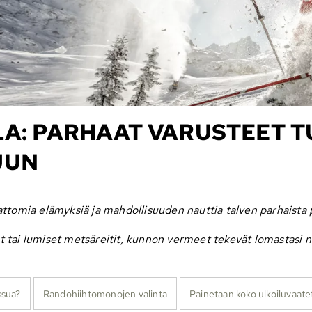
LA: PARHAAT VARUSTEET T
UUN
omia elämyksiä ja mahdollisuuden nauttia talven parhaista puol
dut tai lumiset metsäreitit, kunnon vermeet tekevät lomastasi
ssua?
Randohiihtomonojen valinta
Painetaan koko ulkoiluvaatet