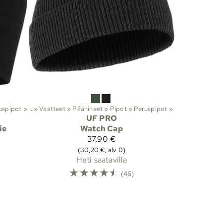
uspipot
it
‪»
Ulkoilu
‪»
‪»
Vaatteet
‪»
Päähineet
‪»
Pipot
‪»
Peruspipot
‪»
UF PRO
ie
Watch Cap
37,90 €
(30,20 €, alv 0)
Heti saatavilla
☆
☆
☆
☆
☆
(46)