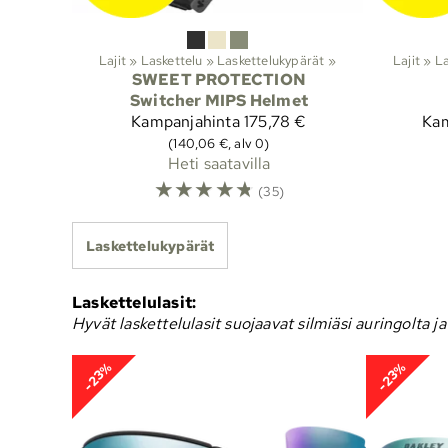
Lajit
‪»
Laskettelu
‪»
Laskettelukypärät
‪»
Lajit
‪»
La
SWEET PROTECTION
Switcher MIPS Helmet
Kampanjahinta
175,78 €
Kam
(140,06 €, alv 0)
Heti saatavilla
☆
☆
☆
☆
☆
(35)
Laskettelukypärät
Laskettelulasit:
Hyvät laskettelulasit suojaavat silmiäsi auringolta ja
-23%
-23%