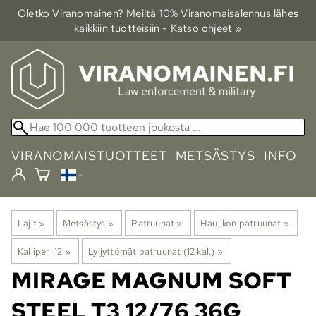
Oletko Viranomainen? Meiltä 10% Viranomais­alennus lähes
kaikkiin tuotteisiin - Katso ohjeet »
VIRANOMAISTUOTTEET
METSÄSTYS
INFO
Lajit
‪»
Metsästys
‪»
Patruunat
‪»
Haulikon patruunat
‪»
Kaliiperi 12
‪»
Lyijyttömät patruunat (12 kal.)
‪»
MIRAGE
MAGNUM SOFT
STEEL T3 12/76 36G,