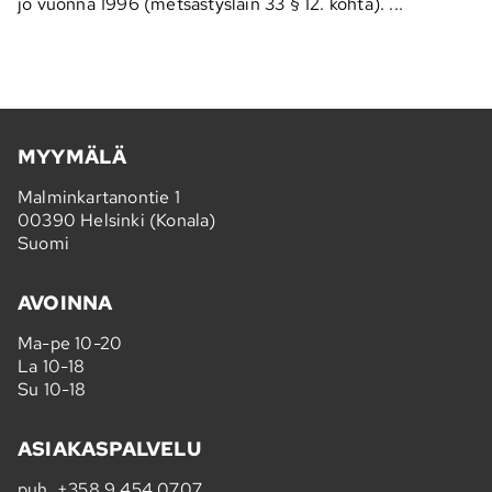
jo vuonna 1996 (metsästyslain 33 § 12. kohta). ...
MYYMÄLÄ
Malminkartanontie 1
00390 Helsinki (Konala)
Suomi
AVOINNA
Ma-pe 10-20
La 10-18
Su 10-18
ASIAKASPALVELU
puh.
+358 9 454 0707