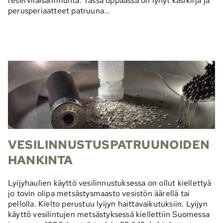
reserviläisammunta. Tässä oppaassa on lyhyt käsikirja ja
perusperiaatteet patruuna...
VESILINNUSTUSPATRUUNOIDEN
HANKINTA
Lyijyhaulien käyttö vesilinnustuksessa on ollut kiellettyä
jo tovin olipa metsästysmaasto vesistön äärellä tai
pellolla. Kielto perustuu lyijyn haittavaikutuksiin. Lyijyn
käyttö vesilintujen metsästyksessä kiellettiin Suomessa