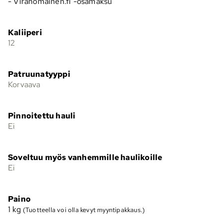
- Viranomainen.fi -osamaksu
Kaliiperi
12
Patruunatyyppi
Korvaava
Pinnoitettu hauli
Ei
Soveltuu myös vanhemmille haulikoille
Ei
Paino
1
kg
(Tuotteella voi olla kevyt myyntipakkaus.)