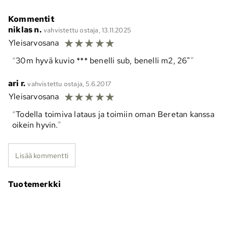
Kommentit
niklas n.
vahvistettu ostaja, 13.11.2025
☆
☆
☆
☆
☆
Yleisarvosana
30m hyvä kuvio *** benelli sub, benelli m2, 26"
ari r.
vahvistettu ostaja, 5.6.2017
☆
☆
☆
☆
☆
Yleisarvosana
Todella toimiva lataus ja toimiin oman Beretan kanssa
oikein hyvin.
Lisää kommentti
Tuotemerkki