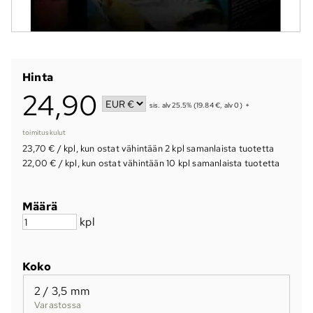
Hinta
24,90
sis. alv 25.5% (19.84 €, alv 0)
+
toimituskulut
23,70 €
/ kpl
,
kun ostat vähintään 2 kpl samanlaista tuotetta
22,00 €
/ kpl
,
kun ostat vähintään 10 kpl samanlaista tuotetta
Määrä
kpl
Koko
2 / 3,5 mm
Varastossa