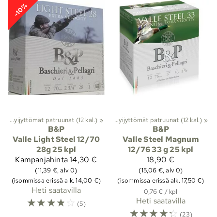
-10%
12
nat
‪»
‪»
Lyijyttömät patruunat (12 kal.)
Haulikon patruunat
‪»
Kaliiperi 12
‪»
‪»
Lyijyttömät patruunat (12 kal.)
‪»
B&P
B&P
Valle Light Steel 12/70
Valle Steel Magnum
28g 25 kpl
12/76 33 g 25 kpl
Kampanjahinta
14,30 €
18,90 €
(11,39 €, alv 0)
(15,06 €, alv 0)
(isommissa erissä alk. 14,00 €)
(isommissa erissä alk. 17,50 €)
Heti saatavilla
0,76 € / kpl
☆
☆
☆
☆
☆
Heti saatavilla
(5)
☆
☆
☆
☆
☆
(23)