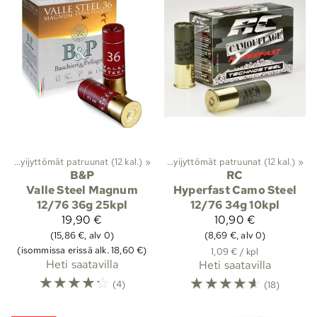
12
nat
‪»
‪»
Lyijyttömät patruunat (12 kal.)
Haulikon patruunat
‪»
Kaliiperi 12
‪»
‪»
Lyijyttömät patruunat (12 kal.)
‪»
B&P
RC
Valle Steel Magnum
Hyperfast Camo Steel
12/76 36g 25kpl
12/76 34g 10kpl
19,90 €
10,90 €
(15,86 €, alv 0)
(8,69 €, alv 0)
(isommissa erissä alk. 18,60 €)
1,09 € / kpl
Heti saatavilla
Heti saatavilla
☆
☆
☆
☆
☆
☆
☆
☆
☆
☆
(4)
(18)