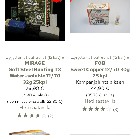
12
nat
‪»
‪»
Lyijyttömät patruunat (12 kal.)
Haulikon patruunat
‪»
Kaliiperi 12
‪»
‪»
Lyijyttömät patruunat (12 kal.)
‪»
MIRAGE
FOB
Soft Steel Hunting T3
Sweet Copper 12/70 30g
Water -soluble 12/70
25 kpl
32g 25kpl
Kampanjahinta
alkaen
26,90 €
44,90 €
(21,43 €, alv 0)
(35,78 €, alv 0)
Heti saatavilla
(isommissa erissä alk. 22,80 €)
Heti saatavilla
☆
☆
☆
☆
☆
(8)
☆
☆
☆
☆
☆
(2)