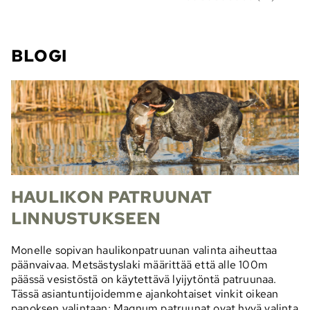
BLOGI
HAULIKON PATRUUNAT
LINNUSTUKSEEN
Monelle sopivan haulikonpatruunan valinta aiheuttaa
päänvaivaa. Metsästyslaki määrittää että alle 100m
päässä vesistöstä on käytettävä lyijytöntä patruunaa.
Tässä asiantuntijoidemme ajankohtaiset vinkit oikean
panoksen valintaan; Magnum patruunat ovat hyvä valinta